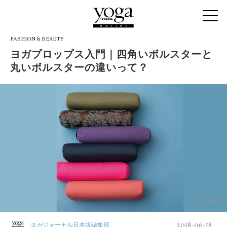
FASHION & BEAUTY
ヨガプロップス入門｜四角いボルスターと
丸いボルスターの違いって？
C.H.Lee (OWL)
2018-06-18
ヨガジャーナル日本版編集部