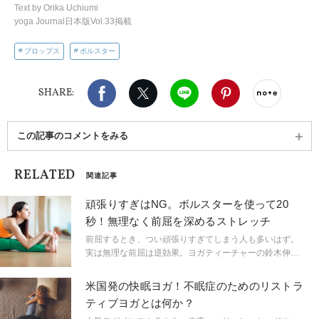
Text by Orika Uchiumi
yoga Journal日本版Vol.33掲載
プロップス
ボルスター
Facebook
X（旧twitter）
LINE
Pinterest
noteで
SHARE:
この記事のコメントをみる
RELATED
関連記事
頑張りすぎはNG。ボルスターを使って20
秒！無理なく前屈を深めるストレッチ
前屈するとき、つい頑張りすぎてしまう人も多いはず。
実は無理な前屈は逆効果。ヨガティーチャーの鈴木伸枝
先生いわく「ストレッチ効果を得るには、20秒以上キー
プが必要」なのだとか。ボルスターを使ったワークで心
米国発の快眠ヨガ！不眠症のためのリストラ
地よいポイントを探してみましょう。
ティブヨガとは何か？