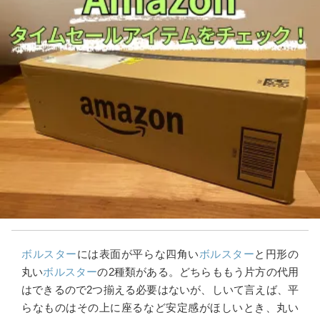
ボルスター
には表面が平らな四角い
ボルスター
と円形の
丸い
ボルスター
の2種類がある。どちらももう片方の代用
はできるので2つ揃える必要はないが、しいて言えば、平
らなものはその上に座るなど安定感がほしいとき、丸い