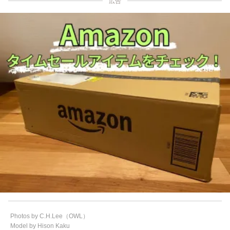
広告
Photos by C.H.Lee（OWL）
Model by Hison Kaku