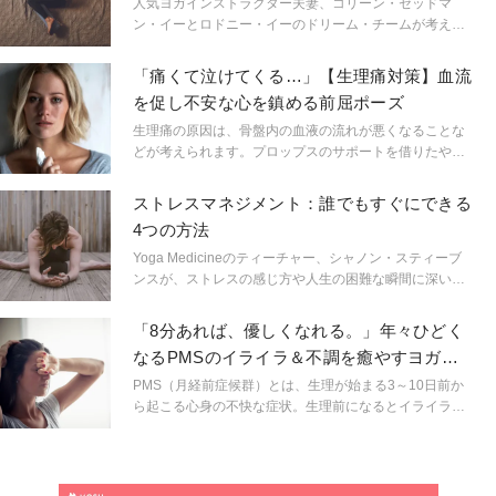
人気ヨガインストラクター夫妻、コリーン・セッドマ
ン・イーとロドニー・イーのドリーム・チームが考え出
した不眠症状を和らげるメソッド「リストラティブヨ
ガ」。ボルスターやベルト、ブランケットなどのプロッ
「痛くて泣けてくる…」【生理痛対策】血流
プス（道具）を使い、その上に横たわることで体に負荷
を促し不安な心を鎮める前屈ポーズ
をかけず、リラクゼーションへと誘うリストラティブヨ
ガを中心に、瞑想、エッセンシャルオイル、レイキ（エ
生理痛の原因は、骨盤内の血液の流れが悪くなることな
ネルギーバランスを整える手法）のコンビネーション
どが考えられます。プロップスのサポートを借りたやさ
が、不安と不眠の症状を和らげ、あなたに最高の眠りを
しい前屈ポーズで血液循環を促しましょう！
もたらしてくれるはずだ。
ストレスマネジメント：誰でもすぐにできる
4つの方法
Yoga Medicineのティーチャー、シャノン・スティーブ
ンスが、ストレスの感じ方や人生の困難な瞬間に深い効
果のある簡単なプラクティスをお届けする。
「8分あれば、優しくなれる。」年々ひどく
なるPMSのイライラ＆不調を癒やすヨガポ
ーズ
PMS（月経前症候群）とは、生理が始まる3～10日前か
ら起こる心身の不快な症状。生理前になるとイライラし
たり感情的になって声を荒げたり、肌荒れしたり、胸が
はって痛くなったり…といったこともPMSが原因かもし
れません。なかでも「35歳を過ぎてからPMSがひどくな
った！」など、年齢とともにその症状が増すことも。そ