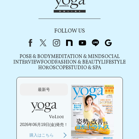
FOLLOW US
Facebook
X（旧Twitter）
instagram
note
youtube
line
Google
POSE & BODY
MEDITATION & MIND
SOCIAL
INTERVIEW
FOOD
FASHION & BEAUTY
LIFESTYLE
HOROSCOPE
STUDIO & SPA
最新号
Vol.101
2026年06月19日(金)発売！
購入はこちら