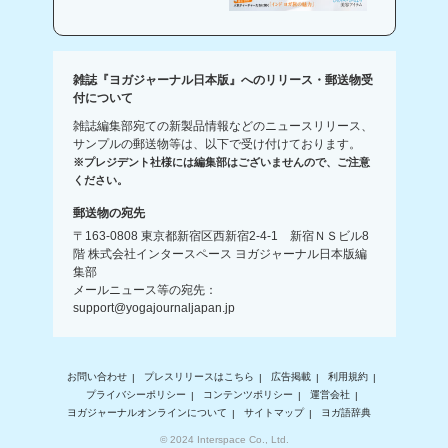
雑誌『ヨガジャーナル日本版』へのリリース・郵送物受
付について
雑誌編集部宛ての新製品情報などのニュースリリース、
サンプルの郵送物等は、以下で受け付けております。
※プレジデント社様には編集部はございませんので、ご注意
ください。
郵送物の宛先
〒163-0808 東京都新宿区西新宿2-4-1 新宿ＮＳビル8
階 株式会社インタースペース ヨガジャーナル日本版編
集部
メールニュース等の宛先：
support@yogajournaljapan.jp
お問い合わせ
プレスリリースはこちら
広告掲載
利用規約
プライバシーポリシー
コンテンツポリシー
運営会社
ヨガジャーナルオンラインについて
サイトマップ
ヨガ語辞典
© 2024 Interspace Co., Ltd.