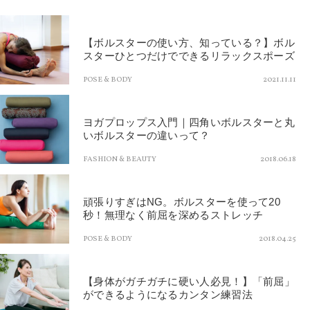
【ボルスターの使い方、知っている？】ボル
スターひとつだけでできるリラックスポーズ
POSE & BODY
2021.11.11
ヨガプロップス入門｜四角いボルスターと丸
いボルスターの違いって？
FASHION & BEAUTY
2018.06.18
頑張りすぎはNG。ボルスターを使って20
秒！無理なく前屈を深めるストレッチ
POSE & BODY
2018.04.25
【身体がガチガチに硬い人必見！】「前屈」
ができるようになるカンタン練習法