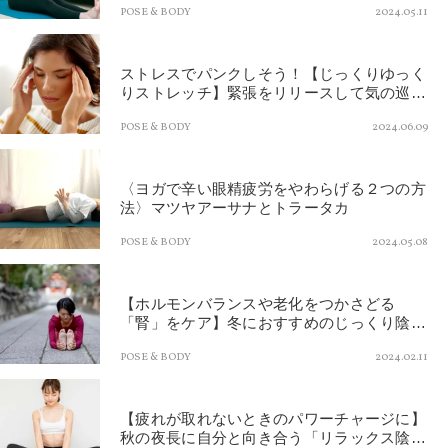
POSE & BODY
2024.05.11
ストレスでパンクしそう！【じっくりゆっく
りストレッチ】緊張をリリースして気の巡り
を整える陰ヨガ
POSE & BODY
2024.06.09
〈ヨガで辛い眼精疲労をやわらげる２つの方
法〉マツヤアーサナとトラータカ
POSE & BODY
2024.05.08
【ホルモンバランスや老化をつかさどる
「腎」をケア】冬におすすめのじっくり陰ヨ
ガポーズ２選
POSE & BODY
2024.02.11
【疲れが取れないときのパワーチャージに】
秋の夜長に自分と向き合う「リラックス陰ヨ