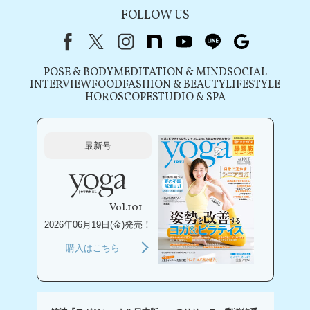
FOLLOW US
Facebook
X（旧Twitter）
instagram
note
youtube
line
Google
POSE & BODY
MEDITATION & MIND
SOCIAL
INTERVIEW
FOOD
FASHION & BEAUTY
LIFESTYLE
HOROSCOPE
STUDIO & SPA
最新号
Vol.101
2026年06月19日(金)発売！
購入はこちら