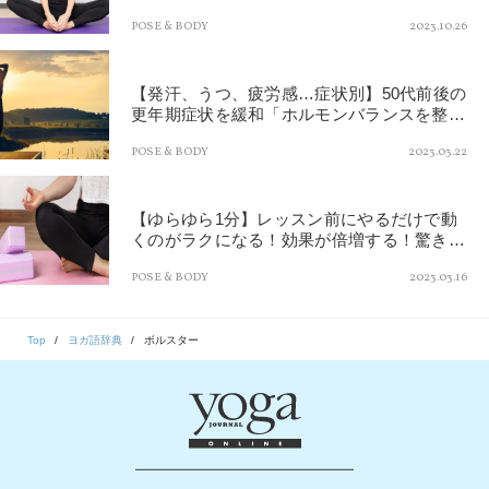
ガ」
POSE & BODY
2023.10.26
【発汗、うつ、疲労感…症状別】50代前後の
更年期症状を緩和「ホルモンバランスを整え
る」簡単ポーズ
POSE & BODY
2023.03.22
【ゆらゆら1分】レッスン前にやるだけで動
くのがラクになる！効果が倍増する！驚きの
ふくらはぎほぐし
POSE & BODY
2023.03.16
Top
ヨガ語辞典
ボルスター