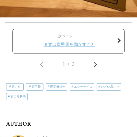
次ページ
まずは肩甲骨を動かすこと
1
3
/
肩こり
肩甲骨
理学療法士
エクササイズ
ひどい肩こり
肩こり解消
AUTHOR