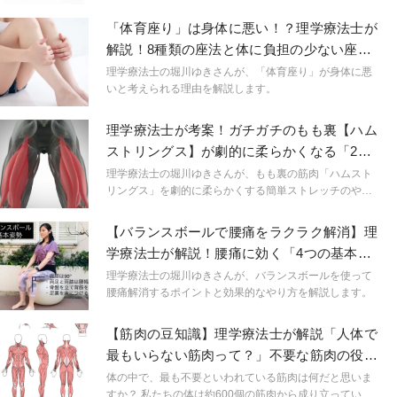
堀川ゆき先生がアドバイス！
「体育座り」は身体に悪い！？理学療法士が
解説！8種類の座法と体に負担の少ない座り
方
理学療法士の堀川ゆきさんが、「体育座り」が身体に悪
いと考えられる理由を解説します。
理学療法士が考案！ガチガチのもも裏【ハム
ストリングス】が劇的に柔らかくなる「2分
間ストレッチ」
理学療法士の堀川ゆきさんが、もも裏の筋肉「ハムスト
リングス」を劇的に柔らかくする簡単ストレッチのやり
方を解説します。
【バランスボールで腰痛をラクラク解消】理
学療法士が解説！腰痛に効く「4つの基本エ
クササイズ」
理学療法士の堀川ゆきさんが、バランスボールを使って
腰痛解消するポイントと効果的なやり方を解説します。
【筋肉の豆知識】理学療法士が解説「人体で
最もいらない筋肉って？」不要な筋肉の役割
と活用法
体の中で、最も不要といわれている筋肉は何だと思いま
すか？ 私たちの体は約600個の筋肉から成り立っていま