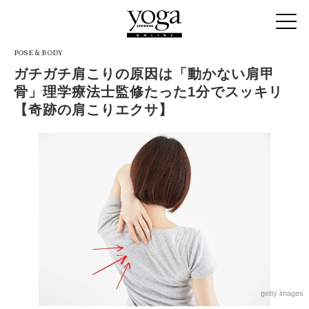
POSE & BODY
ガチガチ肩こりの原因は「動かない肩甲
骨」理学療法士監修たった1分でスッキリ
【奇跡の肩こりエクサ】
getty images