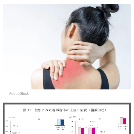
AdobeStock