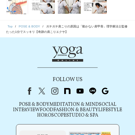
Top
POSE & BODY
ガチガチ肩こりの原因は「動かない肩甲骨」理学療法士監修
たった1分でスッキリ【奇跡の肩こりエクサ】
FOLLOW US
Facebook
X（旧Twitter）
instagram
note
youtube
line
Google
POSE & BODY
MEDITATION & MIND
SOCIAL
INTERVIEW
FOOD
FASHION & BEAUTY
LIFESTYLE
HOROSCOPE
STUDIO & SPA