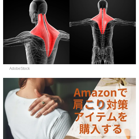
AdobeStock