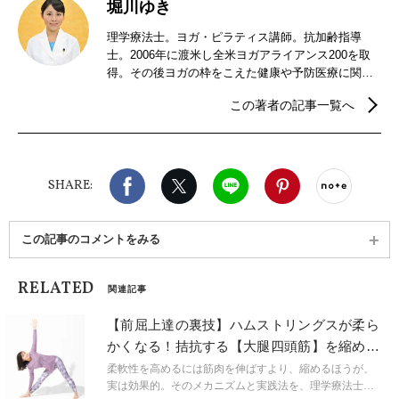
堀川ゆき
理学療法士。ヨガ・ピラティス講師。抗加齢指導
士。2006年に渡米し全米ヨガアライアンス200を取
得。その後ヨガの枠をこえた健康や予防医療に関心
を持ち、理学療法士資格を取得。スポーツ整形外科
この著者の記事一覧へ
クリニックでの勤務を経て、現在大学病院にて慢性
疼痛に対するリハビリに従事する。ポールスターピ
ラティスマットコース修了。慶應義塾大学大学院医
学部博士課程退学。公認心理師と保育士の資格も持
Facebook
X（旧twitter）
LINE
Pinterest
noteで
つ二児の母。
SHARE:
この記事のコメントをみる
RELATED
関連記事
【前屈上達の裏技】ハムストリングスが柔ら
かくなる！拮抗する【大腿四頭筋】を縮める
エクササイズ
柔軟性を高めるには筋肉を伸ばすより、縮めるほうが、
実は効果的。そのメカニズムと実践法を、理学療法士の