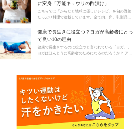
に変身「万能キュウリの酢漬け」
など室内の気温差をできるだけ小さくするなど血管にや
さしい環境作りをして健やかに過ごしましょう。血流の
こちらでは「からだと地球に優しいレシピ」を旬の野菜
悪さからくる症状として冷えもとてもつらいものです。
たっぷり料理で連載しています。全て肉、卵、乳製品、
今日は冷えの中でも冬の時期に原因となる腎＆膀胱に関
小麦、白砂糖を使わないヴィーガン＆グルテンフリー。
連する冷えについて、そして血管の柔らかさを保つヒン
体型や健康のことが気になる方に、積極的に食べて欲し
健康で長生きに役立つ？ヨガが高齢者にとっ
トについてお話していきます。
い旬の野菜料理を、料理＆ピアノ教室【ピアノスイーツ
て良い10の理由
ジューンベリー京都】がご紹介。講師は獣医師、栄養学
講師でもあり【カンタン！食べてきれい、健康になれる
健康で長生きするのに役立つと言われている「ヨガ」。
魔法のレシピ】をお伝えします。自身も3人子育てママで
ヨガはほんとうに高齢者のためになるのだろうか？ アル
もあり、手軽さと栄養を重視！是非お試しください。
ツハイマー、高血圧、がん、認知症、あらゆる病気への
効果をまとめた。