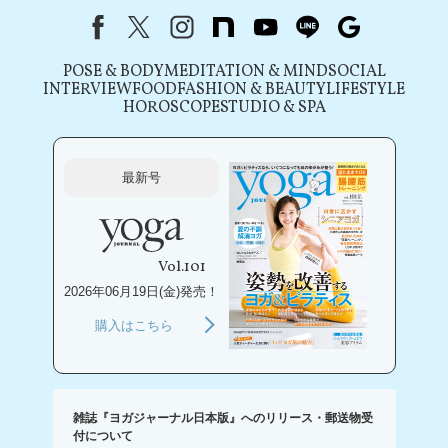
Facebook
X（旧Twitter）
instagram
note
youtube
line
Google
POSE & BODY
MEDITATION & MIND
SOCIAL
INTERVIEW
FOOD
FASHION & BEAUTY
LIFESTYLE
HOROSCOPE
STUDIO & SPA
最新号
Vol.101
2026年06月19日(金)発売！
購入はこちら
雑誌『ヨガジャーナル日本版』へのリリース・郵送物受
付について