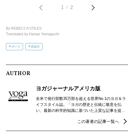
1
2
/
By REBECCA STILES
Translated by Hanae Yamaguchi
ポーズ
高血圧
AUTHOR
ヨガジャーナルアメリカ版
全米で発行部数35万部を超える世界No.1のヨガ＆ラ
イフスタイル誌。「ヨガの歴史と伝統に敬意を払
い、最新の科学的知識に基づいた上質な記事を提供
する」という理念のもと、1975年にサンフランシス
この著者の記事一覧へ
コで創刊。以来一貫してヨガによる心身の健康と幸
せな生き方を提案し続けている。