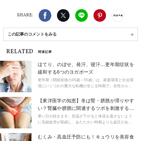
Facebook
X（旧twitter）
LINE
Pinterest
noteで
SHARE:
この記事のコメントをみる
RELATED
関連記事
ほてり、のぼせ、発汗、寝汗…更年期症状を
緩和する6つのヨガポーズ
更年期（閉経前後の45歳～55歳）は、家庭環境と社会環
境にいくつかの重大な転機が生じる時期で、女性ホルモ
ンの分泌が大きく変動します。 多くの更年期症状は、主
として卵巣ホルモンの変化が自律神経の中枢に影響を及
【東洋医学の知恵】冬は腎・膀胱が滞りやす
ぼすためと考えられています。 また、性中枢でもある脳
い？腎臓や膀胱に関連するツボを刺激する簡
の視床下部がストレスの影響を強く受けると自律神経が
単セルフケア
乱れ、その結果、多様な不定愁訴を引き起こしてしまい
寒い日が続きます。気温が下がると体温を逃さないよう
ます。 自律神経の失調が引き起こす血管系の症状とし
に毛細血管が収縮し、あたたかい時期よりも血圧があが
て、ほてり、のぼせ、発汗、寝汗、高血圧、冷え、不眠
りやすい時期です。血流の流れが悪くなるので高血圧の
などがあります。
方などは特に脳卒中や脳梗塞、心筋梗塞など血管にまつ
むくみ・高血圧予防にも！キュウリを美容食
わる疾患もおこりやすくなります。リビングとお風呂場