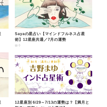
星
Sayaの星占い【マインドフルネス占星
術】12星座共通／7月の運勢
0
星
12星座別 6/29～7/13の運勢は？【満月と