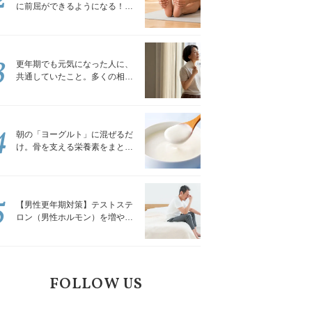
に前屈ができるようになる！腿
裏を少しずつゆるめる「前屈ス
トレッチ」
3
更年期でも元気になった人に、
共通していたこと。多くの相談
を受けてきた私が言える、たっ
たひとつのこと
4
朝の「ヨーグルト」に混ぜるだ
け。骨を支える栄養素をまとめ
て補える食材3選｜管理栄養士が
解説
5
【男性更年期対策】テストステ
ロン（男性ホルモン）を増やす
「５つの食品」
FOLLOW US