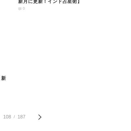
新月に更新！インド占星術】
0
108
187
/