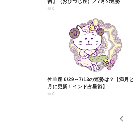
術】（おひつじ座）／7月の運勢
0
牡羊座 6/29～7/13の運勢は？【満月と新
月に更新！インド占星術】
0