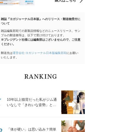
購入はこちら
雑誌『ヨガジャーナル日本版』へのリリース・郵送物受付に
ついて
雑誌編集部宛ての新製品情報などのニュースリリース、サン
プルの郵送物等は、以下で受け付けております。
※プレジデント社様には編集部はございませんので、ご注意
ください。
郵送先は
運営会社:ヨガジャーナル日本版編集部宛
にお願い
いたします。
RANKING
1
10年以上猫背だった私がジム通
いなしで「きれいな姿勢」と褒
められるようになった秘密の習
慣
2
「体が硬い」は思い込み？簡単