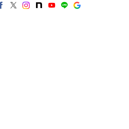
Facebook
X（旧twitter）
instagram
note
Youtube
line
Google