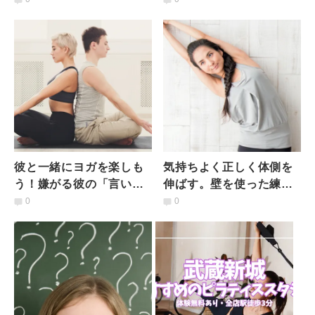
彼と一緒にヨガを楽しも
気持ちよく正しく体側を
う！嫌がる彼の「言いわ
伸ばす。壁を使った練習
け」を払しょくするに
で半月のポーズをマスタ
0
0
は？
ーしよう