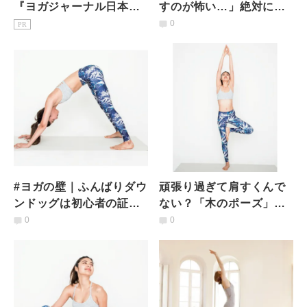
『ヨガジャーナル日本
すのが怖い…」絶対に倒
版』予約購読のご案内
れない力をつける方法と
0
PR
は
#ヨガの壁｜ふんばりダウ
頑張り過ぎて肩すくんで
ンドッグは初心者の証…
ない？「木のポーズ」の
脱出するためのポイント
必死感を取り払う方法
0
0