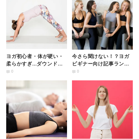
ヨガ初心者・体が硬い・
今さら聞けない！？ヨガ
柔らかすぎ...ダウンドッ
ビギナー向け記事ランキ
グはタイプ別に攻略しよ
ングTOP5【2018年版】
0
0
う！