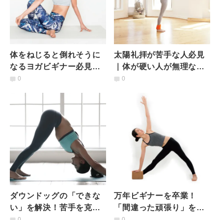
体をねじると倒れそうに
太陽礼拝が苦手な人必見
なるヨガビギナー必見｜
｜体が硬い人が無理なく
正しい体軸の見つけ方
効果的に体を動かす８つ
0
0
のポイント
ダウンドッグの「できな
万年ビギナーを卒業！
い」を解決！苦手を克服
「間違った頑張り」を正
するためのコツ５つ
すヨガブロックの使い方
0
0