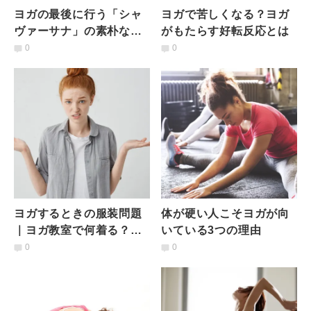
ヨガの最後に行う「シャ
ヨガで苦しくなる？ヨガ
ヴァーサナ」の素朴な疑
がもたらす好転反応とは
問11｜「すぐ寝てしまう
0
0
のですが…」
ヨガするときの服装問題
体が硬い人こそヨガが向
｜ヨガ教室で何着る？浮
いている3つの理由
かない＆動きやすい服装
0
0
とは