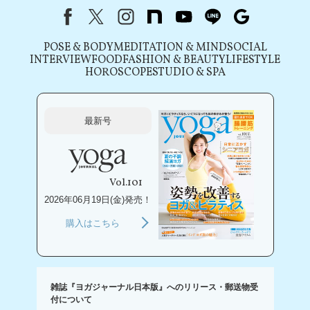
Facebook
X（旧Twitter）
instagram
note
youtube
line
Google
POSE & BODY
MEDITATION & MIND
SOCIAL
INTERVIEW
FOOD
FASHION & BEAUTY
LIFESTYLE
HOROSCOPE
STUDIO & SPA
最新号
Vol.101
2026年06月19日(金)発売！
購入はこちら
雑誌『ヨガジャーナル日本版』へのリリース・郵送物受
付について