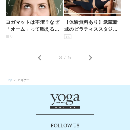
ヨガマットは不潔？なぜ
【体験無料あり】武蔵新
「オーム」って唱える
城のピラティススタジオ7
の？ヨガビギナーが違和
選｜初心者・女性専用を
0
PR
感を抱きやすい3つの「気
駅徒歩3分で比較
になる」
3
5
/
Top
ビギナー
FOLLOW US