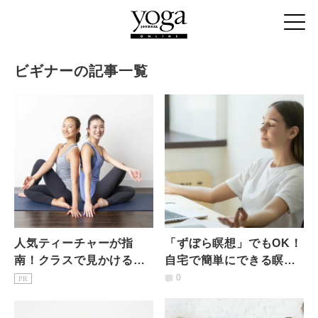
ビギナーの記事一覧
人気ティーチャーが指
「ずぼら瞑想」でもOK！
南！クラスで見かけるNG
自宅で簡単にできる瞑想
ポーズ改善法とヨガ初心
のポイントとは？
0
PR
者の疑問Q＆A