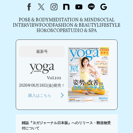
Facebook
X（旧Twitter）
instagram
note
youtube
line
Google
POSE & BODY
MEDITATION & MIND
SOCIAL
INTERVIEW
FOOD
FASHION & BEAUTY
LIFESTYLE
HOROSCOPE
STUDIO & SPA
最新号
Vol.101
2026年06月19日(金)発売！
購入はこちら
雑誌『ヨガジャーナル日本版』へのリリース・郵送物受
付について