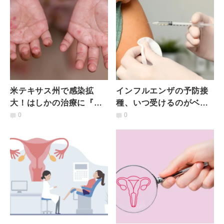
米テキサス州で感染拡
インフルエンザの予防接
大！はしかの治療に『ビ
種、いつ受けるのがベス
タミンA』が有効？予防
トなの？医師が解説
0
0
はできないが回復を助け
る可能性