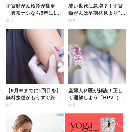
子宮頸がん検診が変更
若い世代に急増？！子宮
「異常ナシなら5年に1回
頸がんは早期発見より“予
のHPV検査へ」知ってお
防できる”がん！今すべき
0
0
くべきことは？専門医が
こととは？専門医からの
解説
提言
【9月末までに1回目を】
産婦人科医が解説！正し
無料接種がもうすぐ終
く理解しよう「HPV（子
了！「HPVワクチン」の
宮頸がん）ワクチン」の
0
0
予防効果と副作用を医師
副反応と誤ったイメージ
が解説