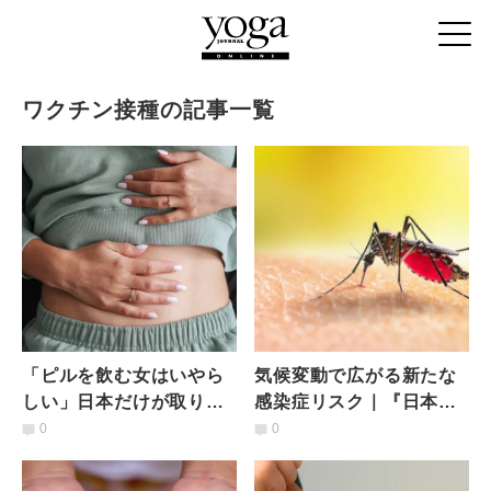
ワクチン接種の記事一覧
「ピルを飲む女はいやら
気候変動で広がる新たな
しい」日本だけが取り残
感染症リスク｜『日本脳
される、女性の健康を守
炎ワクチン』の免疫が低
0
0
る選択肢｜産婦人科医に
下でデング熱が重症化す
訊く
る危険性