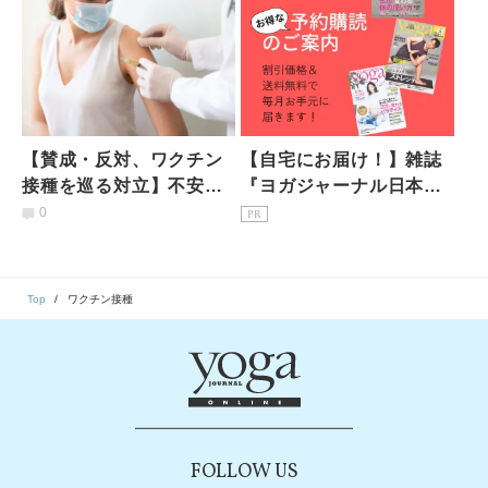
【賛成・反対、ワクチン
【自宅にお届け！】雑誌
接種を巡る対立】不安が
『ヨガジャーナル日本
高まる中で私たちはどう
版』予約購読のご案内
0
PR
生きるべきか｜臨床心理
士の体験
Top
ワクチン接種
FOLLOW US