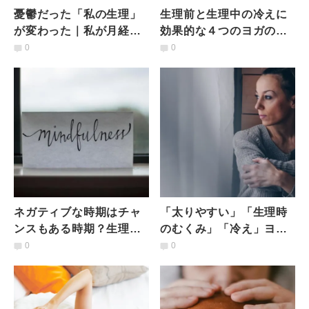
憂鬱だった「私の生理」
生理前と生理中の冷えに
が変わった｜私が月経血
効果的な４つのヨガのポ
コントロールを習得して
ーズ
0
0
得られた嬉しい変化とは
ネガティブな時期はチャ
「太りやすい」「生理時
ンスもある時期？生理前
のむくみ」「冷え」ヨガ
の期間を快適に過ごす方
が解決のきっかけに？女
0
0
法
性の悩みにおすすめのヨ
ガポーズ