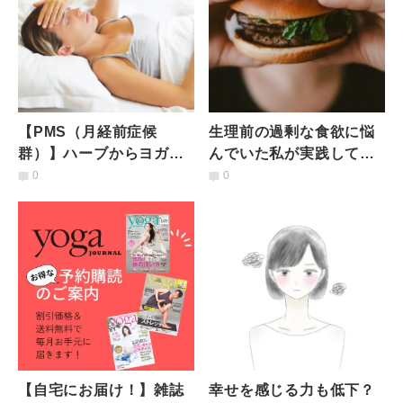
【PMS（月経前症候
生理前の過剰な食欲に悩
群）】ハーブからヨガま
んでいた私が実践してい
で生理前のイライラや不
るシンプルな習慣とは
0
0
調を緩和する工夫
【自宅にお届け！】雑誌
幸せを感じる力も低下？