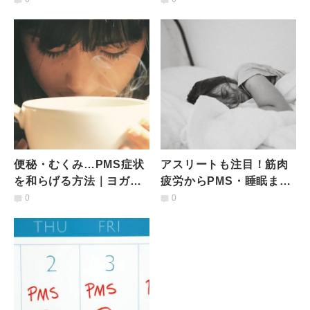
便秘・むくみ…PMS症状
アスリートも注目！筋肉
を和らげる方法｜ヨガと
疲労からPMS・睡眠まで
植物療法で「女性悩み」
ケアする「エプソムソル
0
0
をケア♡
ト」