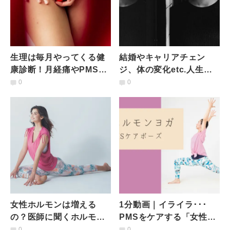
生理は毎月やってくる健
結婚やキャリアチェン
康診断！月経痛やPMSの
ジ、体の変化etc.人生で
悩みと関係が深い生活習
もっとも複雑な時期をど
0
0
慣とは
のように乗り越えるか
女性ホルモンは増える
1分動画｜イライラ･･･
の？医師に聞くホルモン
PMSをケアする「女性ホ
に関する５つの疑問
ルモン」ヨガメソッド
0
0