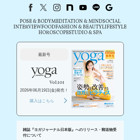
Facebook
X（旧Twitter）
instagram
note
youtube
line
Google
POSE & BODY
MEDITATION & MIND
SOCIAL
INTERVIEW
FOOD
FASHION & BEAUTY
LIFESTYLE
HOROSCOPE
STUDIO & SPA
最新号
Vol.101
2026年06月19日(金)発売！
購入はこちら
雑誌『ヨガジャーナル日本版』へのリリース・郵送物受
付について