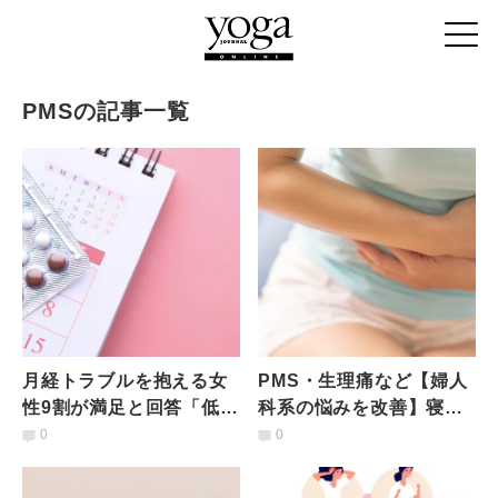
PMSの記事一覧
月経トラブルを抱える女
PMS・生理痛など【婦人
性9割が満足と回答「低容
科系の悩みを改善】寝る
量ピル」に関する調査結
前30秒！ハッピーベイビ
0
0
果【6305人アンケート】
ーのポーズ