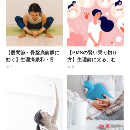
【股関節・骨盤底筋群に
【PMSの賢い乗り切り
効く】生理痛緩和・骨盤
方】生理前に太る、むく
調整…女性特有のメリッ
む人はPMSかも！予防と
0
0
トいっぱい「真珠貝のポ
対策法は？
ーズ」