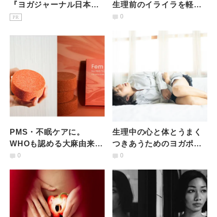
『ヨガジャーナル日本
生理前のイライラを軽減
版』予約購読のご案内
するヨガ的リラックス法
0
PR
PMS・不眠ケアに。
生理中の心と体とうまく
WHOも認める大麻由来成
つきあうためのヨガポー
分「CBD」配合の入浴剤
ズ
0
0