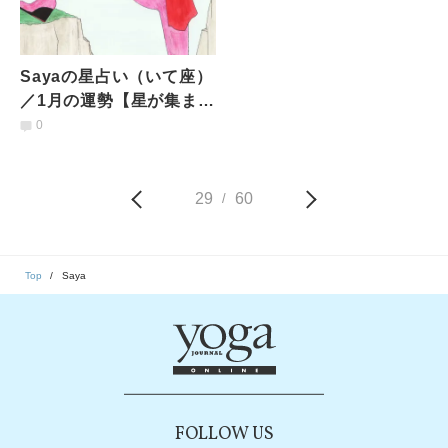
Sayaの星占い（いて座）
／1月の運勢【星が集まる
お正月はハッピー感。年
0
明けは仕事にまい進】
29
60
/
Top
Saya
FOLLOW US