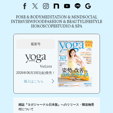
Facebook
X（旧Twitter）
instagram
note
youtube
line
Google
POSE & BODY
MEDITATION & MIND
SOCIAL
INTERVIEW
FOOD
FASHION & BEAUTY
LIFESTYLE
HOROSCOPE
STUDIO & SPA
最新号
Vol.101
2026年06月19日(金)発売！
購入はこちら
雑誌『ヨガジャーナル日本版』へのリリース・郵送物受
付について