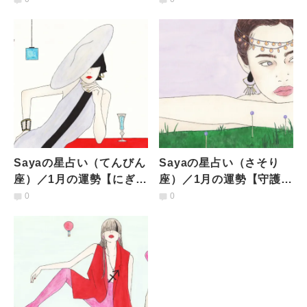
20日まで多忙を極める】
はもうひとがんばり】
Sayaの星占い（てんびん
Sayaの星占い（さそり
座）／1月の運勢【にぎや
座）／1月の運勢【守護星
かな年末年始のあとは、
が星座を変わる今月。変
0
0
居場所のために献身】
化の予感はひしひしと】