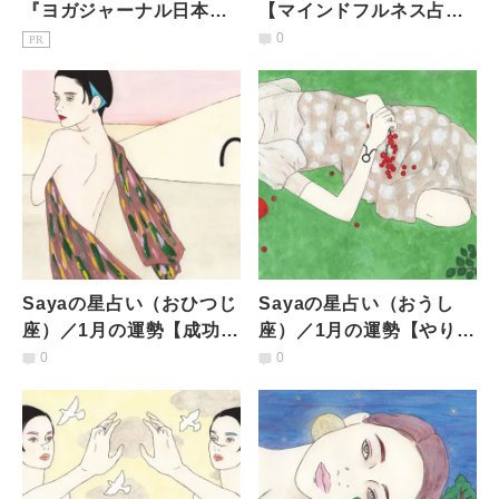
『ヨガジャーナル日本
【マインドフルネス占星
版』予約購読のご案内
術】12星座共通／1月の
0
PR
運勢
Sayaの星占い（おひつじ
Sayaの星占い（おうし
座）／1月の運勢【成功を
座）／1月の運勢【やりた
目指しつつも迷いが。理
いことやリスキリングの
0
0
想を追求したくなる】
悩み。違う視点を取入れ
て】