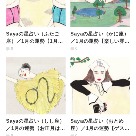
Sayaの星占い（ふたご
Sayaの星占い（かに座）
座）／1月の運勢【1月20
／1月の運勢【楽しい雰囲
日以降はステージが変わ
気のなか人間関係では悩
0
0
る!?】
みも。月末には落ち着
く】
Sayaの星占い（しし座）
Sayaの星占い（おとめ
／1月の運勢【お正月は思
座）／1月の運勢【ゲスト
いきり遊ぶこと。1月は
の多い年末年始。年明け
0
0