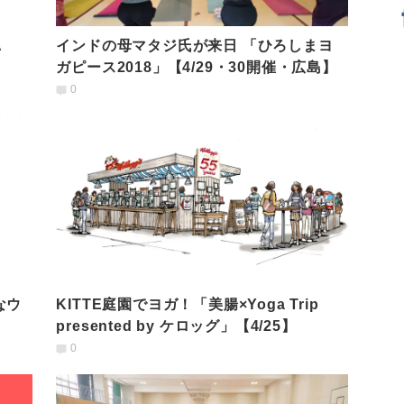
A
インドの母マタジ氏が来日 「ひろしまヨ
ガピース2018」【4/29・30開催・広島】
0
なウ
KITTE庭園でヨガ！「美腸×Yoga Trip
presented by ケロッグ」【4/25】
0