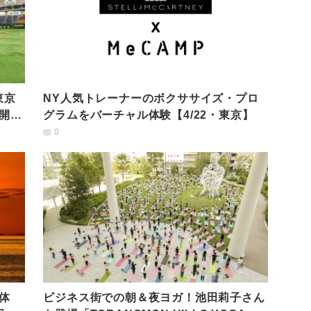
東京
NY人気トレーナーのボクササイズ・プロ
開
グラムをバーチャル体験【4/22・東京】
0
体
ビジネス街での朝＆夜ヨガ！池田莉子さん