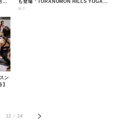
9月に
も登場「TORANOMON HILLS YOGA」
がスタート！
0
スン
渋谷】
12
14
/