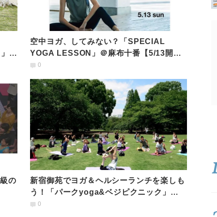
空中ヨガ、してみない？「SPECIAL
A」
YOGA LESSON」＠麻布十番【5/13開
催】
0
大級の
新宿御苑でヨガ＆ヘルシーランチを楽しも
う！「パークyoga&ベジピクニック」
【5/3開催】
0