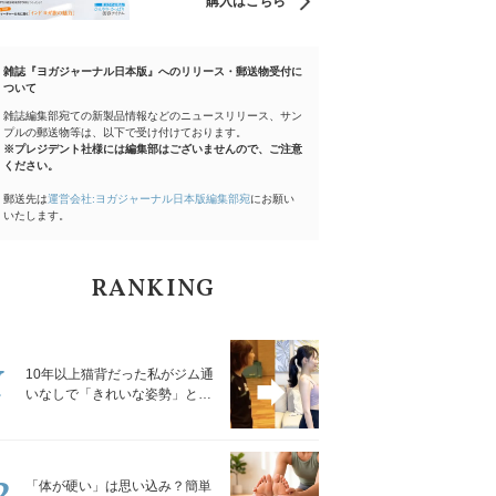
購入はこちら
雑誌『ヨガジャーナル日本版』へのリリース・郵送物受付に
ついて
雑誌編集部宛ての新製品情報などのニュースリリース、サン
プルの郵送物等は、以下で受け付けております。
※プレジデント社様には編集部はございませんので、ご注意
ください。
郵送先は
運営会社:ヨガジャーナル日本版編集部宛
にお願い
いたします。
RANKING
1
10年以上猫背だった私がジム通
いなしで「きれいな姿勢」と褒
められるようになった秘密の習
慣
2
「体が硬い」は思い込み？簡単