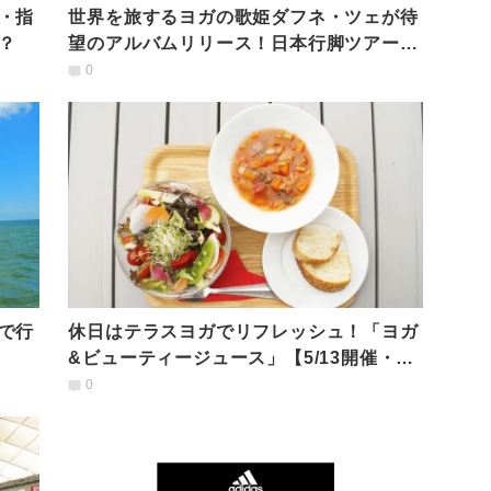
・指
世界を旅するヨガの歌姫ダフネ・ツェが待
？
望のアルバムリリース！日本行脚ツアー開
催
0
で行
休日はテラスヨガでリフレッシュ！「ヨガ
&ビューティージュース」【5/13開催・東
京】
0