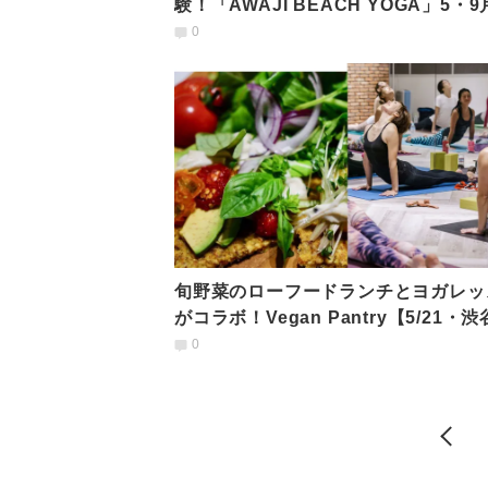
験！「AWAJI BEACH YOGA」5・
開催
0
旬野菜のローフードランチとヨガレッ
がコラボ！Vegan Pantry【5/21・
0