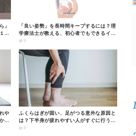
ら」
「良い姿勢」を長時間キープするには？理
１分
学療法士が教える、初心者でもできるイン
ナーマッスルの鍛え方
0
れや
ふくらはぎが固い、足がつる意外な原因と
かん
は？下半身が疲れやすい人がすぐに行うべ
きケア方法
0