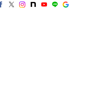
Facebook
X（旧twitter）
instagram
note
Youtube
line
Google