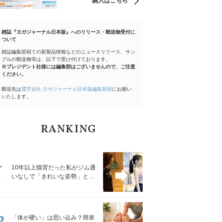
購入はこちら
雑誌『ヨガジャーナル日本版』へのリリース・郵送物受付に
ついて
雑誌編集部宛ての新製品情報などのニュースリリース、サン
プルの郵送物等は、以下で受け付けております。
※プレジデント社様には編集部はございませんので、ご注意
ください。
郵送先は
運営会社:ヨガジャーナル日本版編集部宛
にお願い
いたします。
RANKING
1
10年以上猫背だった私がジム通
いなしで「きれいな姿勢」と褒
められるようになった秘密の習
慣
2
「体が硬い」は思い込み？簡単