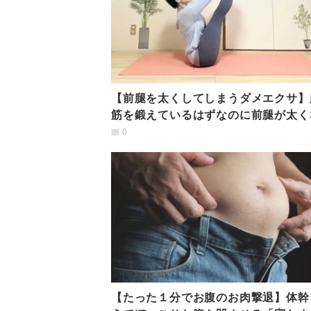
【前腿を太くしてしまうダメエクサ】
筋を鍛えているはずなのに前腿が太く
原因を解説
0
【たった１分でお腹のお肉撃退】体幹