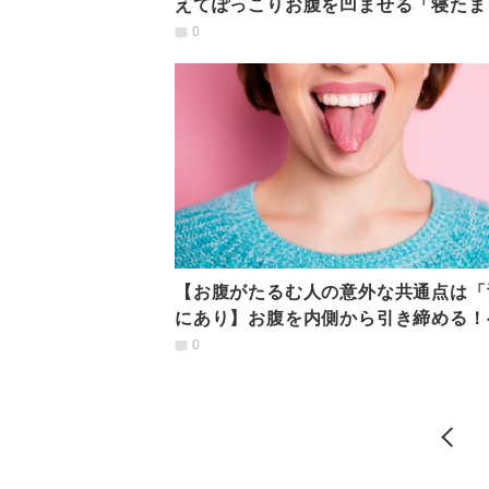
えてぽっこりお腹を凹ませる「寝たま
吸法」
0
【お腹がたるむ人の意外な共通点は「
にあり】お腹を内側から引き締める！
トレ呼吸法
0