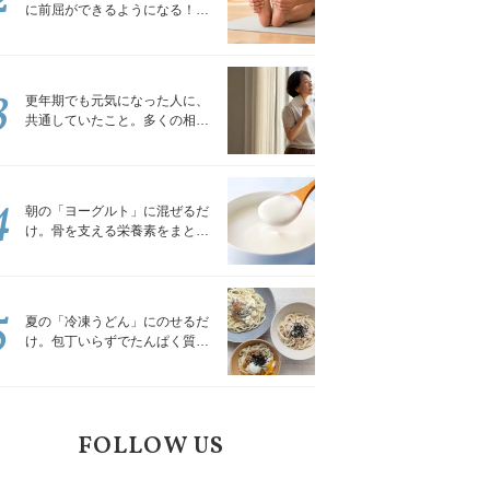
に前屈ができるようになる！腿
裏を少しずつゆるめる「前屈ス
トレッチ」
3
更年期でも元気になった人に、
共通していたこと。多くの相談
を受けてきた私が言える、たっ
たひとつのこと
4
朝の「ヨーグルト」に混ぜるだ
け。骨を支える栄養素をまとめ
て補える食材3選｜管理栄養士が
解説
5
夏の「冷凍うどん」にのせるだ
け。包丁いらずでたんぱく質を
補える組み合わせ3選｜管理栄養
士が解説
FOLLOW US