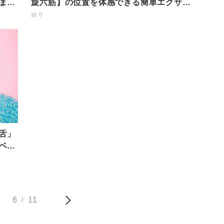
ま呼
旋六筋】の位置を体感できる簡単エクササ
イズ
0
舌」
ベロ
6
11
/