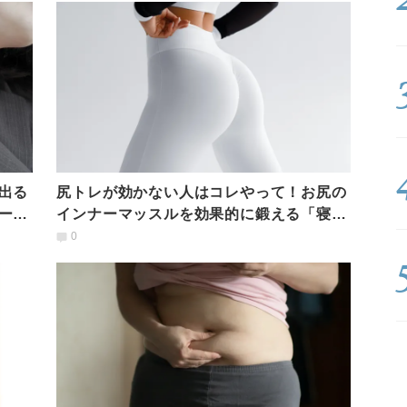
出る
尻トレが効かない人はコレやって！お尻の
ーカ
インナーマッスルを効果的に鍛える「寝た
まま」トレーニング
0