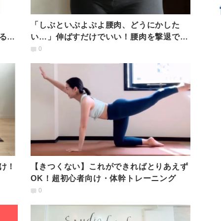
「しぶといぷよぷよ腰肉、どうにかした
る骨
い…」伸ばすだけでいい！腰肉を撃退でき
る簡単エクサ
0
け！
【きつくない】これができればとりあえず
OK！超初心者向け・体幹トレーニング
0