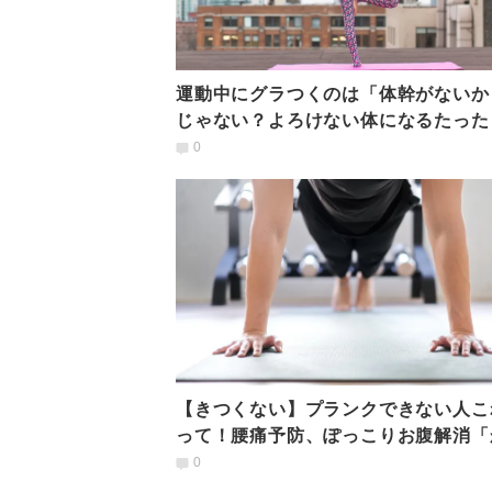
運動中にグラつくのは「体幹がないか
じゃない？よろけない体になるたった
でOK【足指ケア】
0
【きつくない】プランクできない人こ
って！腰痛予防、ぽっこりお腹解消「
たん体幹強化」
0