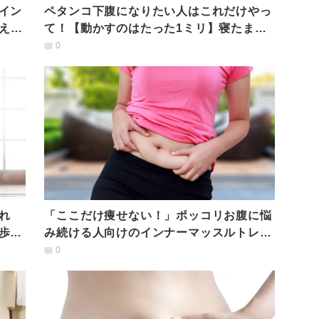
イン
ペタンコ下腹になりたい人はこれだけやっ
える
て！【動かすのはたった1ミリ】寝たまま
腹横筋エクサ
0
れ
「ここだけ痩せない！」ポッコリお腹に悩
歩
み続ける人向けのインナーマッスルトレー
ニング３選
0