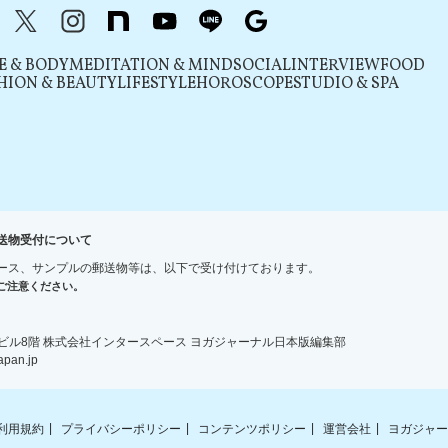
acebook
X（旧Twitter）
instagram
note
youtube
line
Google
E & BODY
MEDITATION & MIND
SOCIAL
INTERVIEW
FOOD
HION & BEAUTY
LIFESTYLE
HOROSCOPE
STUDIO & SPA
送物受付について
ース、サンプルの郵送物等は、以下で受け付けております。
ご注意ください。
宿ＮＳビル8階 株式会社インタースペース ヨガジャーナル日本版編集部
an.jp
利用規約
プライバシーポリシー
コンテンツポリシー
運営会社
ヨガジャー