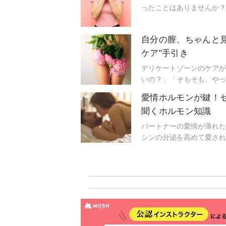
ったことはありませんか？
自分の膣、ちゃんと
ケア"手引き
デリケートゾーンのケアが
いの？」「そもそも、やっ
のために何から始めたら良
愛情ホルモンが鍵！
聞くホルモン知識
パートナーの愛情が薄れた
シンの分泌を高めて愛され
する鶴巻由紀子先生にうか