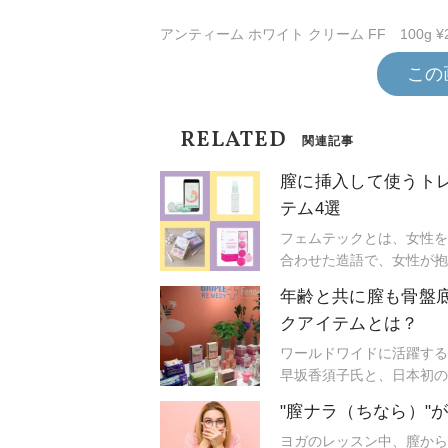
アンティーム ホワイト クリーム FF 100g ¥
この
RELATED
関連記事
膣に挿入して使うトレ
テム4選
フェムテックとは、女性を意味
合わせた造語で、女性が抱
を改善、向上させようとい
年齢と共に膣も骨盤
9日に開催されたBIOPL
クアイテムとは？
で見つけたおすすめアイテ
ワールドワイドに活躍する
早坂香須子氏と、日本初の
ライフに関心のある人へ、
"膣ナラ（ちなら）"
FES（ビープル フェス
は、まさに誰にも言えない
ヨガのレッスン中、膣から