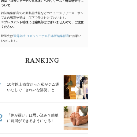
雑誌『ヨガジャーナル日本版』へのリリース・郵送物受付に
ついて
雑誌編集部宛ての新製品情報などのニュースリリース、サン
プルの郵送物等は、以下で受け付けております。
※プレジデント社様には編集部はございませんので、ご注意
ください。
郵送先は
運営会社:ヨガジャーナル日本版編集部宛
にお願い
いたします。
RANKING
1
10年以上猫背だった私がジム通
いなしで「きれいな姿勢」と褒
められるようになった秘密の習
慣
2
「体が硬い」は思い込み？簡単
に前屈ができるようになる！腿
裏を少しずつゆるめる「前屈ス
トレッチ」