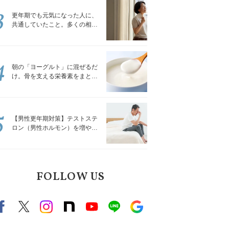
3
更年期でも元気になった人に、
共通していたこと。多くの相談
を受けてきた私が言える、たっ
たひとつのこと
4
朝の「ヨーグルト」に混ぜるだ
け。骨を支える栄養素をまとめ
て補える食材3選｜管理栄養士が
解説
5
【男性更年期対策】テストステ
ロン（男性ホルモン）を増やす
「５つの食品」
FOLLOW US
Facebook
X（旧twitter）
instagram
note
Youtube
line
Google