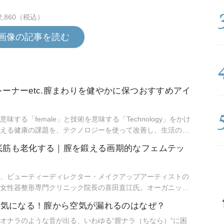
2,860（税込）
画像の記事を読む
ーナーetc.膣まわりを健やかに保つおすすめアイ
する「female」と技術を意味する「Technology」をかけ
える健康の課題を、テクノロジーを使って改善し、生活の質
うもの。最近、耳にする機会が増えましたよね。2020年10月
底筋も老化する｜膣を鍛える画期的なフェムテッ
E FESではフェムテックに特化したコーナーもありました。そこ
ムをピックアップしてご紹介します。
、ビューティーディレクター・メイクアップアーティストの
女性器整形専門クリニック院長の喜田直江氏。オーガニック
最新のアイテムや情報を発信しているイベント、BIOPLE
が気になる！膣から空気が漏れるのはなぜ？
）にて行われた「フェムテック 」に関するトークショーの後半
悩みが、赤裸々に語られました。
オナラのような音が出る、いわゆる“膣ナラ（ちなら）”に困