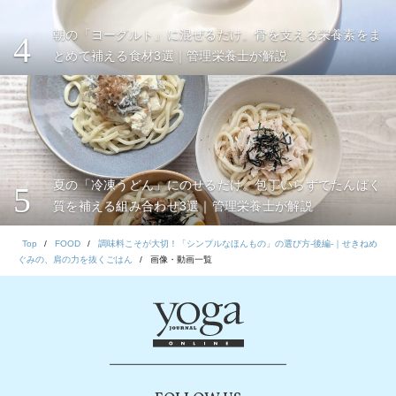
朝の「ヨーグルト」に混ぜるだけ。骨を支える栄養素をま
4
とめて補える食材3選｜管理栄養士が解説
夏の「冷凍うどん」にのせるだけ。包丁いらずでたんぱく
5
質を補える組み合わせ3選｜管理栄養士が解説
Top
FOOD
調味料こそが大切！「シンプルなほんもの」の選び方-後編-｜せきねめ
ぐみの、肩の力を抜くごはん
画像・動画一覧