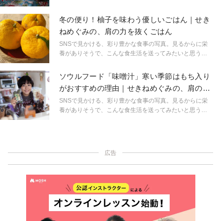
は多いでしょう。でも「そんなに頑張れない…」という
人も少なくないはずです。時間もない、料理が得意じゃ
冬の便り！柚子を味わう優しいごはん｜せき
ない、不器用なあなたに伝えたい「頑張らないごは
ねめぐみの、肩の力を抜くごはん
ん」。意識すべきポイントは、とってもシンプルです。
今日からできる「簡単な食養生」、教えてくれるのはマ
SNSで見かける、彩り豊かな食事の写真。見るからに栄
クロビオティックマイスターの関根愛さんです。
養がありそうで、こんな食生活を送ってみたいと思う人
は多いでしょう。でも「そんなに頑張れない…」という
人も少なくないはずです。時間もない、料理が得意じゃ
ソウルフード「味噌汁」寒い季節はもち入り
ない、不器用なあなたに伝えたい「頑張らないごは
がおすすめの理由｜せきねめぐみの、肩の力
ん」。意識すべきポイントは、とってもシンプルです。
を抜くごはん
今日からできる「簡単な食養生」、教えてくれるのはマ
SNSで見かける、彩り豊かな食事の写真。見るからに栄
クロビオティックマイスターの関根愛さんです。
養がありそうで、こんな食生活を送ってみたいと思う人
は多いでしょう。でも「そんなに頑張れない…」という
人も少なくないはずです。時間もない、料理が得意じゃ
ない、不器用なあなたに伝えたい「頑張らないごは
ん」。意識すべきポイントは、とってもシンプルです。
広告
今日からできる「簡単な食養生」、教えてくれるのはマ
クロビオティックマイスターの関根愛さんです。