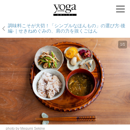
調味料こそが大切！「シンプルなほんもの」の選び方-後
編-｜せきねめぐみの、肩の力を抜くごはん
1/1
photo by Megumi Sekine