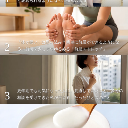
と褒められるようになった秘密の習慣
「体が硬い」は思い込み？簡単に前屈ができるようにな
2
る！腿裏を少しずつゆるめる「前屈ストレッチ」
更年期でも元気になった人に、共通していたこと。多くの
3
相談を受けてきた私が言える、たったひとつのこと