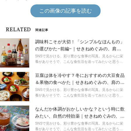
この画像の記事を読む
RELATED
関連記事
調味料こそが大切！「シンプルなほんもの」
の選びかた−前編−｜せきねめぐみの、肩の
力を抜くごはん
SNSで見かける、彩り豊かな食事の写真。見るからに栄
養がありそうで、こんな食生活を送ってみたいと思う人
は多いでしょう。でも「そんなに頑張れない…」という
人も少なくないはずです。時間もない、料理が得意じゃ
豆腐は体を冷やす？冬におすすめの大豆食品
ない、不器用なあなたに伝えたい「頑張らないごは
＆果物の食べかた｜せきねめぐみの、肩の力
ん」。意識すべきポイントは、とってもシンプルです。
を抜くごはん
今日からできる「簡単な食養生」、教えてくれるのはマ
SNSで見かける、彩り豊かな食事の写真。見るからに栄
クロビオティックマイスターの関根愛さんです。
養がありそうで、こんな食生活を送ってみたいと思う人
は多いでしょう。でも「そんなに頑張れない…」という
人も少なくないはずです。時間もない、料理が得意じゃ
なんだか体調がおかしいかな？という時に飲
ない、不器用なあなたに伝えたい「頑張らないごは
みたい、自然の特効薬｜せきねめぐみの、肩
ん」。意識すべきポイントは、とってもシンプルです。
の力を抜くごはん
今日からできる「簡単な食養生」、教えてくれるのはマ
SNSで見かける、彩り豊かな食事の写真。見るからに栄
クロビオティックマイスターの関根愛さんです。
養がありそうで、こんな食生活を送ってみたいと思う人