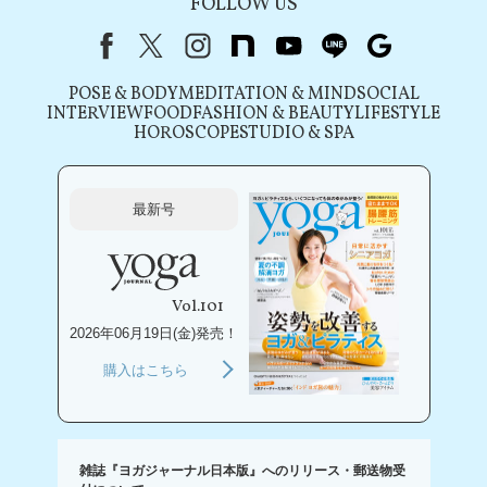
FOLLOW US
Facebook
X（旧Twitter）
instagram
note
youtube
line
Google
POSE & BODY
MEDITATION & MIND
SOCIAL
INTERVIEW
FOOD
FASHION & BEAUTY
LIFESTYLE
HOROSCOPE
STUDIO & SPA
最新号
Vol.101
2026年06月19日(金)発売！
購入はこちら
雑誌『ヨガジャーナル日本版』へのリリース・郵送物受