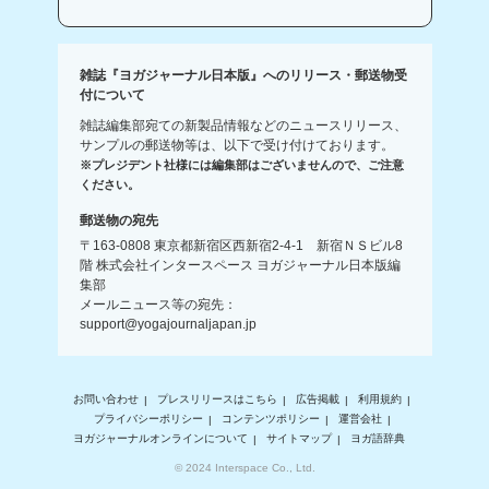
雑誌『ヨガジャーナル日本版』へのリリース・郵送物受
付について
雑誌編集部宛ての新製品情報などのニュースリリース、
サンプルの郵送物等は、以下で受け付けております。
※プレジデント社様には編集部はございませんので、ご注意
ください。
郵送物の宛先
〒163-0808 東京都新宿区西新宿2-4-1 新宿ＮＳビル8
階 株式会社インタースペース ヨガジャーナル日本版編
集部
メールニュース等の宛先：
support@yogajournaljapan.jp
お問い合わせ
プレスリリースはこちら
広告掲載
利用規約
プライバシーポリシー
コンテンツポリシー
運営会社
ヨガジャーナルオンラインについて
サイトマップ
ヨガ語辞典
© 2024 Interspace Co., Ltd.