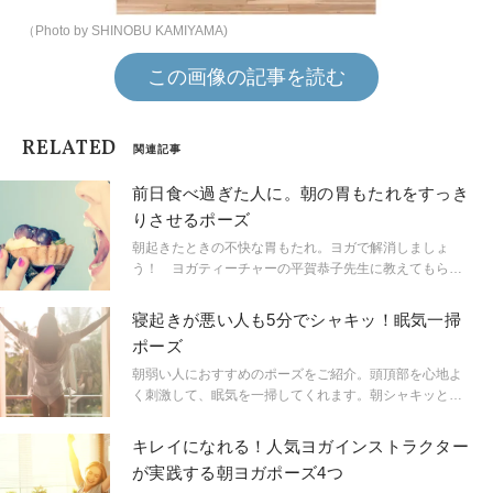
（Photo by SHINOBU KAMIYAMA)
この画像の記事を読む
RELATED
関連記事
前日食べ過ぎた人に。朝の胃もたれをすっき
りさせるポーズ
朝起きたときの不快な胃もたれ。ヨガで解消しましょ
う！ ヨガティーチャーの平賀恭子先生に教えてもらい
ました。
寝起きが悪い人も5分でシャキッ！眠気一掃
ポーズ
朝弱い人におすすめのポーズをご紹介。頭頂部を心地よ
く刺激して、眠気を一掃してくれます。朝シャキッと起
きられたら、1日の過ごし方も変わってくるはず。
キレイになれる！人気ヨガインストラクター
が実践する朝ヨガポーズ4つ