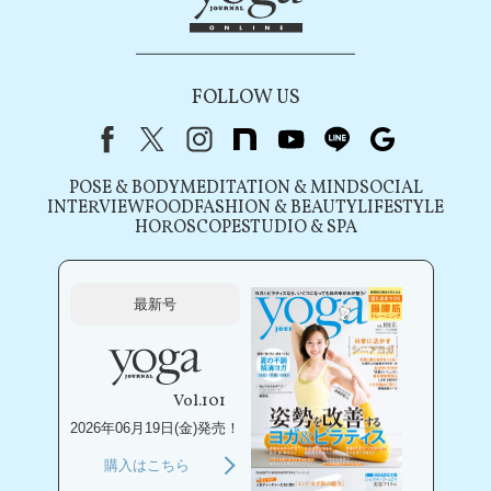
FOLLOW US
Facebook
X（旧Twitter）
instagram
note
youtube
line
Google
POSE & BODY
MEDITATION & MIND
SOCIAL
INTERVIEW
FOOD
FASHION & BEAUTY
LIFESTYLE
HOROSCOPE
STUDIO & SPA
最新号
Vol.101
2026年06月19日(金)発売！
購入はこちら