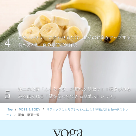
朝の「バナナ」に合わせるだけ。腸活の効率がアップする
4
食べ方3選｜食の専門家が解説
第二の心臓「ふくらはぎ」の疲れをリセット！硬さがみる
5
みるほぐれる「壁を使ってできる簡単ストレッチ」
Top
POSE & BODY
リラックスにもリフレッシュにも！呼吸が深まる体側ストレ
ッチ
画像・動画一覧