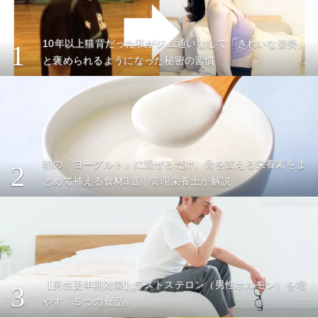
10年以上猫背だった私がジム通いなしで「きれいな姿勢」
1
と褒められるようになった秘密の習慣
朝の「ヨーグルト」に混ぜるだけ。骨を支える栄養素をま
2
とめて補える食材3選｜管理栄養士が解説
【男性更年期対策】テストステロン（男性ホルモン）を増
3
やす「５つの食品」