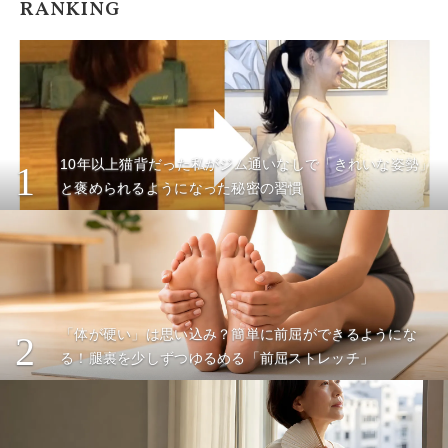
RANKING
10年以上猫背だった私がジム通いなしで「きれいな姿勢」
1
と褒められるようになった秘密の習慣
「体が硬い」は思い込み？簡単に前屈ができるようにな
2
る！腿裏を少しずつゆるめる「前屈ストレッチ」