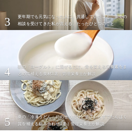
更年期でも元気になった人に、共通していたこと。多くの
3
相談を受けてきた私が言える、たったひとつのこと
朝の「ヨーグルト」に混ぜるだけ。骨を支える栄養素をま
4
とめて補える食材3選｜管理栄養士が解説
夏の「冷凍うどん」にのせるだけ。包丁いらずでたんぱく
5
質を補える組み合わせ3選｜管理栄養士が解説