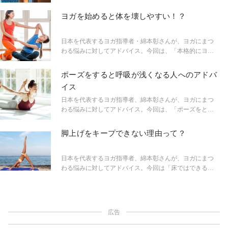
いうヨガビギナーに、綿本先生がアドバイス！
ヨガを始めると体を壊しやすい！？
日本を代表するヨガ指導者・綿本彰さんが、ヨガにまつ
わる悩みに対してアドバイス。今回は、「本格的にヨガ
に取り組むと、アーサナの練習をたくさんするため体を
壊しやすいと聞きました。何に気を付ければいいです
ポーズをすると呼吸が浅くなる人へのアドバ
か？」というヨガビギナーからの質問に回答。
イス
日本を代表するヨガ指導者、綿本彰さんが、ヨガにまつ
わる悩みに対してアドバイス。今回は、「ポーズをとる
と深い呼吸ができなくなる」というビギナーのお悩みに
お答えします。
脚上げをキープできない理由って？
日本を代表するヨガ指導者、綿本彰さんが、ヨガにまつ
わる悩みに対してアドバイス。今回は「床ではできる前
後開脚が、立って脚をキープできない」というお悩みに
回答！
広告