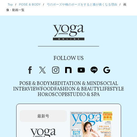
Top
POSE & BODY
弓のポーズや橋のポーズをすると膝が痛くなる理由
画
像・動画一覧
FOLLOW US
Facebook
X（旧Twitter）
instagram
note
youtube
line
Google
POSE & BODY
MEDITATION & MIND
SOCIAL
INTERVIEW
FOOD
FASHION & BEAUTY
LIFESTYLE
HOROSCOPE
STUDIO & SPA
最新号