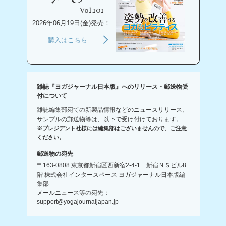
Vol.101
2026年06月19日(金)発売！
購入はこちら
雑誌『ヨガジャーナル日本版』へのリリース・郵送物受
付について
雑誌編集部宛ての新製品情報などのニュースリリース、
サンプルの郵送物等は、以下で受け付けております。
※プレジデント社様には編集部はございませんので、ご注意
ください。
郵送物の宛先
〒163-0808 東京都新宿区西新宿2-4-1 新宿ＮＳビル8
階 株式会社インタースペース ヨガジャーナル日本版編
集部
メールニュース等の宛先：
support@yogajournaljapan.jp