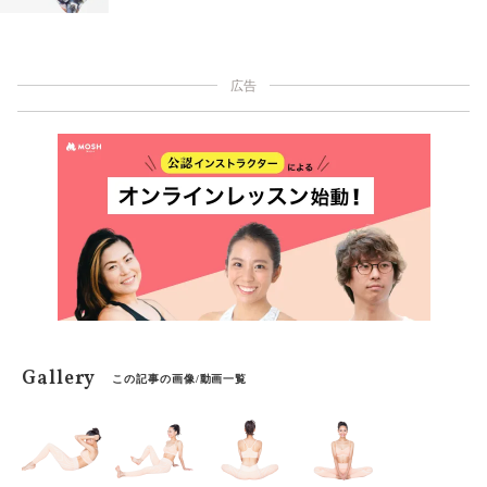
するのは、下半身の力、特に内転筋が弱いから。内転筋
を鍛え引き締めると、骨盤の位置が整い、重心をとりや
すくなります。内転筋を鍛えることでポーズが安定する
のはもちろん、立ち方や脚の形にもうれしい影響が！
広告
Gallery
この記事の画像/動画一覧