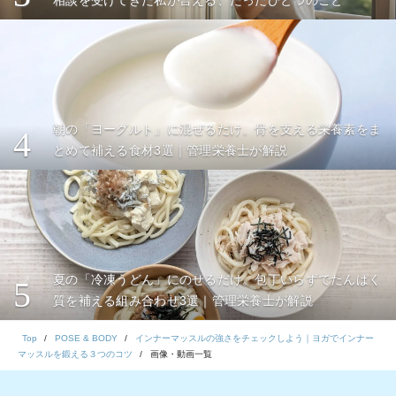
相談を受けてきた私が言える、たったひとつのこと
朝の「ヨーグルト」に混ぜるだけ。骨を支える栄養素をま
4
とめて補える食材3選｜管理栄養士が解説
夏の「冷凍うどん」にのせるだけ。包丁いらずでたんぱく
5
質を補える組み合わせ3選｜管理栄養士が解説
Top
POSE & BODY
インナーマッスルの強さをチェックしよう｜ヨガでインナー
マッスルを鍛える３つのコツ
画像・動画一覧