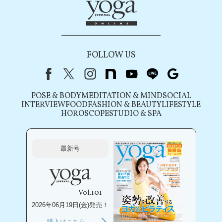
FOLLOW US
Facebook
X（旧Twitter）
instagram
note
youtube
line
Google
POSE & BODY
MEDITATION & MIND
SOCIAL
INTERVIEW
FOOD
FASHION & BEAUTY
LIFESTYLE
HOROSCOPE
STUDIO & SPA
最新号
Vol.101
2026年06月19日(金)発売！
購入はこちら