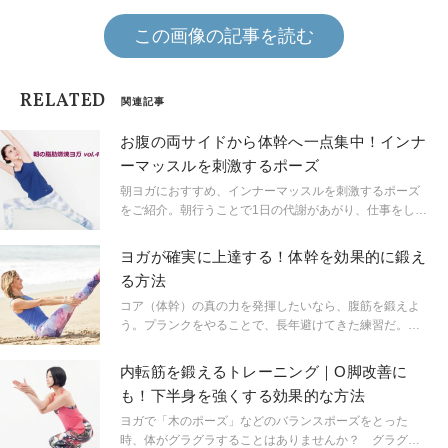
この画像の記事を読む
RELATED
関連記事
お腹の両サイドから体幹へ一点集中！インナ
ーマッスルを刺激するポーズ
朝ヨガにおすすめ、インナーマッスルを刺激するポーズ
をご紹介。朝行うことで1日の代謝があがり、仕事をして
もヨガしてもヤセやすい体に導きます。特定の部位だけ
でなく、バランスよく体幹を鍛えるのにピッタリなワー
ヨガが確実に上達する！体幹を効果的に鍛え
クを、大手ヨガスタジオのエグゼクティブ・ディレクタ
る方法
ー、ヤスシ先生に教えてもらいました。
コア（体幹）の真の力を発揮したいなら、腹筋を鍛えよ
う。プランクをやることで、長年避けてきた練習だ。腹
筋はより強いコアと安定したヨガ練習には欠かせない。
この練習をマスターすれば、どのポーズでも腹筋をしっ
内転筋を鍛えるトレーニング｜O脚改善に
かりと使えるようになり、憧れのコアに近づけるだろ
も！下半身を強くする効果的な方法
う。今回は、コアに働きかける「腹筋ヨガ」と「シーク
エンス」を紹介する。
ヨガで「木のポーズ」などのバランスポーズをとった
時、体がグラグラすることはありませんか？ グラグラ