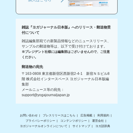
雑誌『ヨガジャーナル日本版』へのリリース・郵送物受
付について
雑誌編集部宛ての新製品情報などのニュースリリース、
サンプルの郵送物等は、以下で受け付けております。
※プレジデント社様には編集部はございませんので、ご注意
ください。
郵送物の宛先
〒163-0808 東京都新宿区西新宿2-4-1 新宿ＮＳビル8
階 株式会社インタースペース ヨガジャーナル日本版編
集部
メールニュース等の宛先：
support@yogajournaljapan.jp
お問い合わせ
プレスリリースはこちら
広告掲載
利用規約
プライバシーポリシー
コンテンツポリシー
運営会社
ヨガジャーナルオンラインについて
サイトマップ
ヨガ語辞典