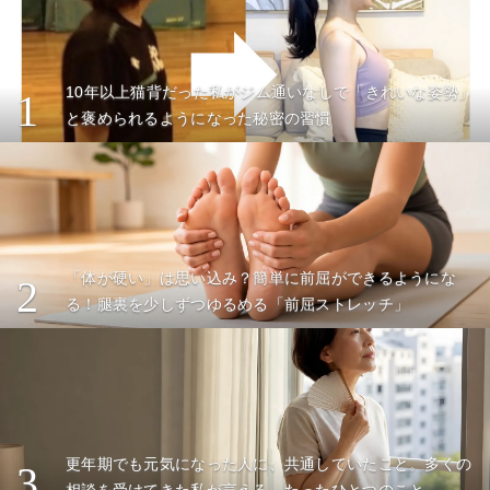
10年以上猫背だった私がジム通いなしで「きれいな姿勢」
1
と褒められるようになった秘密の習慣
「体が硬い」は思い込み？簡単に前屈ができるようにな
2
る！腿裏を少しずつゆるめる「前屈ストレッチ」
更年期でも元気になった人に、共通していたこと。多くの
3