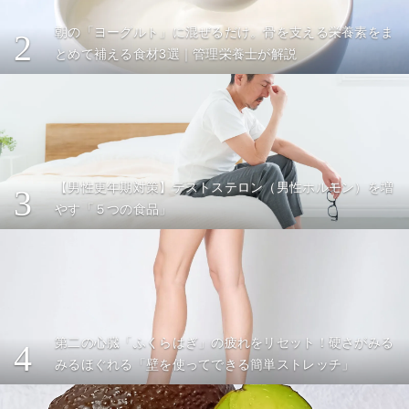
朝の「ヨーグルト」に混ぜるだけ。骨を支える栄養素をま
2
とめて補える食材3選｜管理栄養士が解説
【男性更年期対策】テストステロン（男性ホルモン）を増
3
やす「５つの食品」
第二の心臓「ふくらはぎ」の疲れをリセット！硬さがみる
4
みるほぐれる「壁を使ってできる簡単ストレッチ」