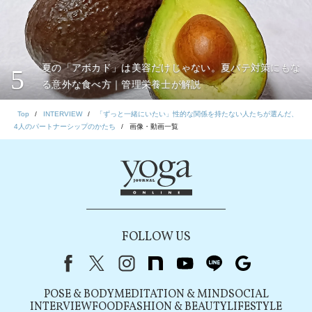
夏の「アボカド」は美容だけじゃない。夏バテ対策にもな
5
る意外な食べ方｜管理栄養士が解説
Top
INTERVIEW
「ずっと一緒にいたい」性的な関係を持たない人たちが選んだ、
4人のパートナーシップのかたち
画像・動画一覧
FOLLOW US
Facebook
X（旧Twitter）
instagram
note
youtube
line
Google
POSE & BODY
MEDITATION & MIND
SOCIAL
INTERVIEW
FOOD
FASHION & BEAUTY
LIFESTYLE