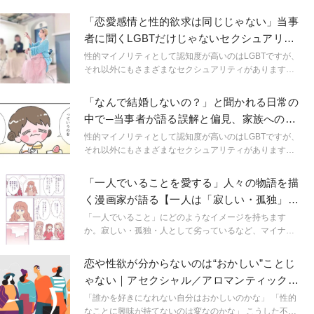
「恋愛感情と性的欲求は同じじゃない」当事
者に聞くLGBTだけじゃないセクシュアリテ
ィの多様性
性的マイノリティとして認知度が高いのはLGBTですが、
それ以外にもさまざまなセクシュアリティがあります。
たとえば他者に性的欲求が向かない「アセクシャル」で
す。アセクシャル当事者で、当事者向けコミュニティス
「なんで結婚しないの？」と聞かれる日常の
ペースを運営する、むらかみさんにお話を伺いました。
中で─当事者が語る誤解と偏見、家族へのカ
ミングアウト
性的マイノリティとして認知度が高いのはLGBTですが、
それ以外にもさまざまなセクシュアリティがあります。
たとえば他者に性的欲求が向かない「アセクシャル」で
す。アセクシャル当事者のむらかみさんは、3年半ほど前
「一人でいることを愛する」人々の物語を描
から、当事者向けのコミュニティスペースを運営してい
く漫画家が語る【一人は「寂しい・孤独」で
ます。コミュニティスペースのこと、アセクシャルへの
はない理由】
誤解や偏見、そしてむらかみさんご自身のご家族へのカ
「一人でいること」にどのようなイメージを持ちます
ミングアウトについてお伺いしました。
か。寂しい・孤独・人として劣っているなど、マイナス
のイメージを向けられることは少なくありません。『ソ
リチュード ひとりを愛する人が集まるバー』
恋や性欲が分からないのは“おかしい”ことじ
（KADOKAWA）では、登場人物がそれぞれ一人でいる
ゃない｜アセクシャル／アロマンティックと
ことを楽しんだり、「一人でいること」に対する思い込
は
みや偏見に対するモヤモヤを共有したりする様子が描か
「誰かを好きになれない自分はおかしいのかな」 「性的
れています。男女二元論や恋愛や結婚への考え方な
なことに興味が持てないのは変なのかな」 こうした不安