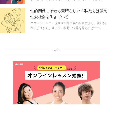
ど、“普通”とされていることを問う内容も。作者の中村あ
や違和感を、人に打ち明けられずに抱えている人は少な
いさつさんも“当たり前”にとらわれたり、人の顔色をうか
くありません。今回はアセクシャル／アロマンティック
性的関係こそ最も素晴らしい？私たちは強制
がうクセに悩んだりした経験があると言います。詳しく
についてご紹介します。
性愛社会を生きている
お話を伺いました。
エコーチェンバー現象や排外主義の台頭により、視野狭
窄になりがちな今、広い視野で世界を見るにはーー。フ
ェミニズムやジェンダーについて取材してきた原宿なつ
きさんが、今気になる本と共に注目するキーワードをピ
ックアップし紐解いていく。
広告