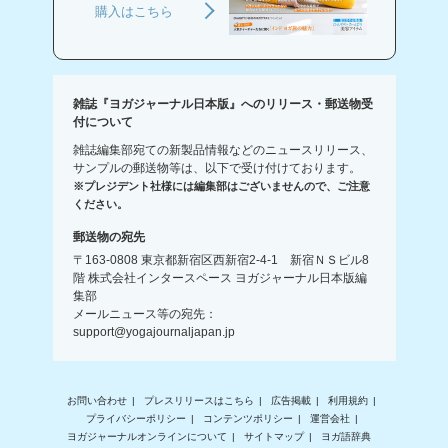
購入はこちら
雑誌『ヨガジャーナル日本版』へのリリース・郵送物受
付について
雑誌編集部宛ての新製品情報などのニュースリリース、
サンプルの郵送物等は、以下で受け付けております。
※プレジデント社様には編集部はございませんので、ご注意
ください。
郵送物の宛先
〒163-0808 東京都新宿区西新宿2-4-1 新宿ＮＳビル8
階 株式会社インタースペース ヨガジャーナル日本版編
集部
メールニュース等の宛先：
support@yogajournaljapan.jp
お問い合わせ
プレスリリースはこちら
広告掲載
利用規約
プライバシーポリシー
コンテンツポリシー
運営会社
ヨガジャーナルオンラインについて
サイトマップ
ヨガ語辞典