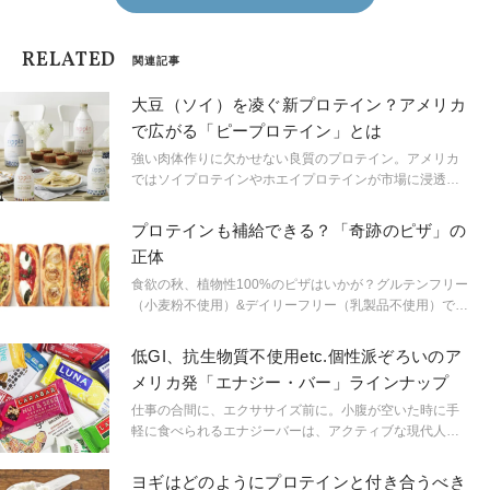
RELATED
関連記事
大豆（ソイ）を凌ぐ新プロテイン？アメリカ
で広がる「ピープロテイン」とは
強い肉体作りに欠かせない良質のプロテイン。アメリカ
ではソイプロテインやホエイプロテインが市場に浸透し
て久しいですが、近年、ピープロテインがより良いオプ
ションの１つとして脚光を浴びています。ピープロテイ
プロテインも補給できる？「奇跡のピザ」の
ンとは何か？ そして何が魅力的なのか。その実態に迫
正体
ってみましょう。
食欲の秋、植物性100%のピザはいかが？グルテンフリー
（小麦粉不使用）&デイリーフリー（乳製品不使用）で、
ピザを超えた奇跡のピザといわれている「BEYOND
PIZZA」が、この秋発売されました。
低GI、抗生物質不使用etc.個性派ぞろいのア
メリカ発「エナジー・バー」ラインナップ
仕事の合間に、エクササイズ前に。小腹が空いた時に手
軽に食べられるエナジーバーは、アクティブな現代人の
日々の生活に合理的で手軽な携行食品として定着してい
ます。栄養価が高く、持続的なエネルギーをサポートし
ヨギはどのようにプロテインと付き合うべき