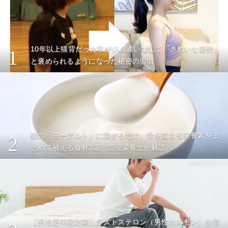
10年以上猫背だった私がジム通いなしで「きれいな姿勢」
1
と褒められるようになった秘密の習慣
朝の「ヨーグルト」に混ぜるだけ。骨を支える栄養素をま
2
とめて補える食材3選｜管理栄養士が解説
【男性更年期対策】テストステロン（男性ホルモン）を増