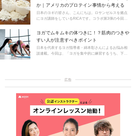
てくれるばかりではなく、食べて美味しく、手に取って
か｜アメリカのプロテイン事情から考える
もおしゃれ。スポーツ産業が盛んなアメリカでは、近年
の健康ブームや人々の食への関心の高まりもあり、実に
日本のヨギの皆さん、こんにちは。ロサンゼルスを拠点
さまざまなエナジーバーが誕生しています。今回はアメ
にヨガ講師をしているRICAです。コラボ第3弾の今回
リカで特に女性に人気の各種バーとそのブランドを紹介
は、アメリカで大流行中のプロテインについて。最近は
してみましょう。
日本でもプロテインがブームになっていると聞いていま
ヨガでムキムキの体つきに！？筋肉のつきや
す。ということで、今回はヨギとプロテインというテー
すい人が注意すべきポイント
マでお話しできたらと思います。
日本を代表するヨガ指導者・綿本彰さんによるお悩み相
談連載。今回は、「ヨガを集中的に練習するうち、下半
身や肩周りがムキムキになり、たくましくなってしまっ
た」という悩みに回答する。
広告