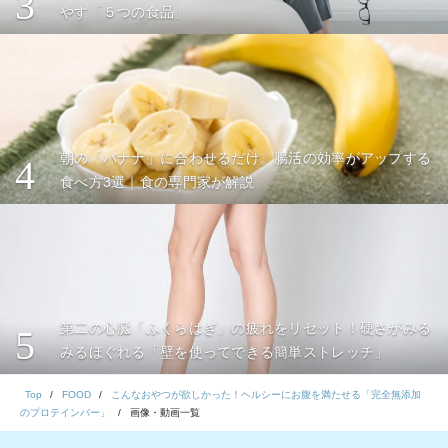
3
やす「５つの食品」
朝の「バナナ」に合わせるだけ。腸活の効率がアップする
4
食べ方3選｜食の専門家が解説
第二の心臓「ふくらはぎ」の疲れをリセット！硬さがみる
5
みるほぐれる「壁を使ってできる簡単ストレッチ」
Top
FOOD
こんなおやつが欲しかった！ヘルシーにお腹を満たせる「完全無添加
のプロテインバー」
画像・動画一覧