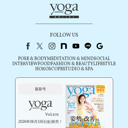
FOLLOW US
Facebook
X（旧Twitter）
instagram
note
youtube
line
Google
POSE & BODY
MEDITATION & MIND
SOCIAL
INTERVIEW
FOOD
FASHION & BEAUTY
LIFESTYLE
HOROSCOPE
STUDIO & SPA
最新号
Vol.101
2026年06月19日(金)発売！