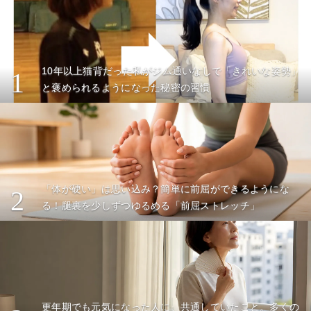
10年以上猫背だった私がジム通いなしで「きれいな姿勢」
1
と褒められるようになった秘密の習慣
「体が硬い」は思い込み？簡単に前屈ができるようにな
2
る！腿裏を少しずつゆるめる「前屈ストレッチ」
更年期でも元気になった人に、共通していたこと。多くの