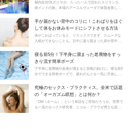
ビゲートする。
都内在住OLのミサが、たった一人で訪れたスリランカ、
南インドの旅。本場のアーユルヴェーダで体質改善した
い！という願いを叶えるための体験記を紹介。これから
リトリート旅行を考えている人は必見の連載がスター
手が届かない背中のコリに！こわばりをほぐ
ト。
して体をお休みモードにシフトさせる方法
体がこわばっていると、リラックスできず、スムーズな
入眠ができないことも。日中に凝り固まった肩や背中は
ヨガでほぐし、背骨を刺激して自律神経のバランスを整
えましょう。ヨガティーチャーの中村優希先生に教えて
寝る前5分！下半身に溜まった老廃物をすっ
もらいました。
きり流す簡単ポーズ
下半身に老廃物や血液が溜まると安眠の妨げに。寝る前5
分でできる簡単ポーズで、疲れのもとを一気に手放しま
しょう！ ヨガティーチャーの中村優希先生に教えても
らいました。
究極のセックス・プラクティス。全米で話題
の「オーガズム瞑想」とは何か？
「OM（オーム）」という単語をご存知だろうか。世界で
も一流のセックス研究者、ニコル・プラウゼ博士も認め
る「オーガズム瞑想」のことをいう。ヨガでは物足りな
いあなたに、「オーガズムとは何か」彼らが提唱する新
定義を紹介しよう。