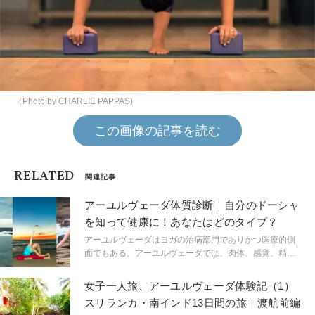
（Photo by CHARLIE PAPPAS)
この画像の記事を読む
RELATED
関連記事
アーユルヴェーダ体質診断｜自分のドーシャ
を知って健康に！あなたはどのタイプ？
アーユルヴェーダはヨガの治病部門でありかつ医療的側
面でもある。アーユルヴェーダでは、肉体、感覚、精
神、プラーナ、高次元の自己（アトマン）の間のバラン
スを取ることが大事。簡単な診断チェックで自分のタイ
女子一人旅、アーユルヴェーダ体験記（1）
プを知ろう！ハワイ在住のヨガティーチャーで、アーユ
スリランカ・南インド13日間の旅｜渡航前編
ルヴェーダにも造詣が深いメアリー・バスティアンがナ