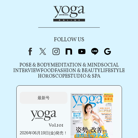
FOLLOW US
Facebook
X（旧Twitter）
instagram
note
youtube
line
Google
POSE & BODY
MEDITATION & MIND
SOCIAL
INTERVIEW
FOOD
FASHION & BEAUTY
LIFESTYLE
HOROSCOPE
STUDIO & SPA
最新号
Vol.101
2026年06月19日(金)発売！