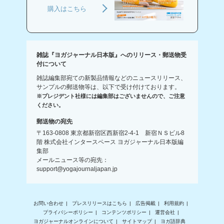
購入はこちら
雑誌『ヨガジャーナル日本版』へのリリース・郵送物受
付について
雑誌編集部宛ての新製品情報などのニュースリリース、
サンプルの郵送物等は、以下で受け付けております。
※プレジデント社様には編集部はございませんので、ご注意
ください。
郵送物の宛先
〒163-0808 東京都新宿区西新宿2-4-1 新宿ＮＳビル8
階 株式会社インタースペース ヨガジャーナル日本版編
集部
メールニュース等の宛先：
support@yogajournaljapan.jp
お問い合わせ
プレスリリースはこちら
広告掲載
利用規約
プライバシーポリシー
コンテンツポリシー
運営会社
ヨガジャーナルオンラインについて
サイトマップ
ヨガ語辞典