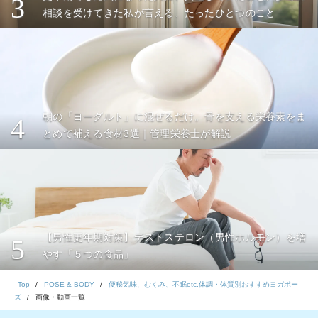
3
相談を受けてきた私が言える、たったひとつのこと
朝の「ヨーグルト」に混ぜるだけ。骨を支える栄養素をま
4
とめて補える食材3選｜管理栄養士が解説
【男性更年期対策】テストステロン（男性ホルモン）を増
5
やす「５つの食品」
Top
POSE & BODY
便秘気味、むくみ、不眠etc.体調・体質別おすすめヨガポー
ズ
画像・動画一覧