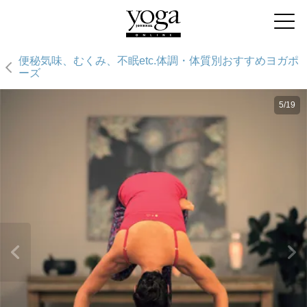
便秘気味、むくみ、不眠etc.体調・体質別おすすめヨガポ
ーズ
5/19