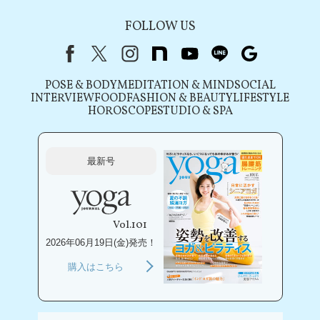
FOLLOW US
Facebook
X（旧Twitter）
instagram
note
youtube
line
Google
POSE & BODY
MEDITATION & MIND
SOCIAL
INTERVIEW
FOOD
FASHION & BEAUTY
LIFESTYLE
HOROSCOPE
STUDIO & SPA
最新号
Vol.101
2026年06月19日(金)発売！
購入はこちら