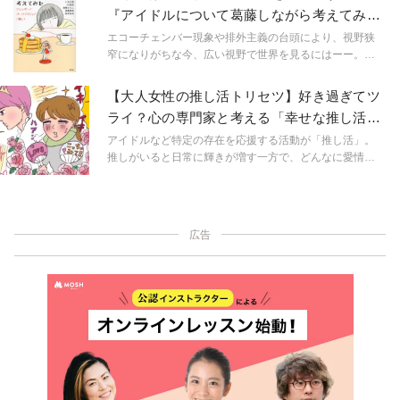
の意味がかけられているという。『未婚じゃなくて、非
『アイドルについて葛藤しながら考えてみ
婚です』（左右社）（翻訳：すんみ、小山内園子）で
た』【レビュー】
は、過去の恋愛、ルッキズム、推し活、財テク、キャリ
エコーチェンバー現象や排外主義の台頭により、視野狭
アといった切り口から、エスさんとエイさんの2人が非婚
窄になりがちな今、広い視野で世界を見るにはーー。フ
の選択をするまでの過程や、非婚を選択してからの生き
ェミニズムやジェンダーについて取材してきた原宿なつ
方などについて書かれています。
きさんが、今気になる本と共に注目するキーワードをピ
【大人女性の推し活トリセツ】好き過ぎてツ
ックアップし紐解いていく。今回は、『アイドルについ
ライ？心の専門家と考える「幸せな推し活」
て葛藤しながら考えてみた ジェンダー/パーソナリティ/
に不可欠な心構え
推し』（青弓社 香月孝史・上岡磨奈・中村香住 編
アイドルなど特定の存在を応援する活動が「推し活」。
著）を取り上げる。
推しがいると日常に輝きが増す一方で、どんなに愛情を
注いでも縮まらない推しとの距離に切なさを覚えること
も。揺らぐ心と上手くつきあい、幸せに推し活を楽しむ
方法をメンタルケア・コンサルタントの大美賀直子さん
と考えます。
広告