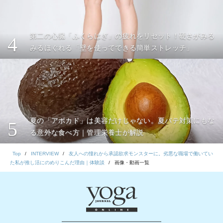
第二の心臓「ふくらはぎ」の疲れをリセット！硬さがみる
4
みるほぐれる「壁を使ってできる簡単ストレッチ」
夏の「アボカド」は美容だけじゃない。夏バテ対策にもな
5
る意外な食べ方｜管理栄養士が解説
Top
INTERVIEW
友人への憧れから承認欲求モンスターに。劣悪な職場で働いてい
た私が推し活にのめりこんだ理由｜体験談
画像・動画一覧