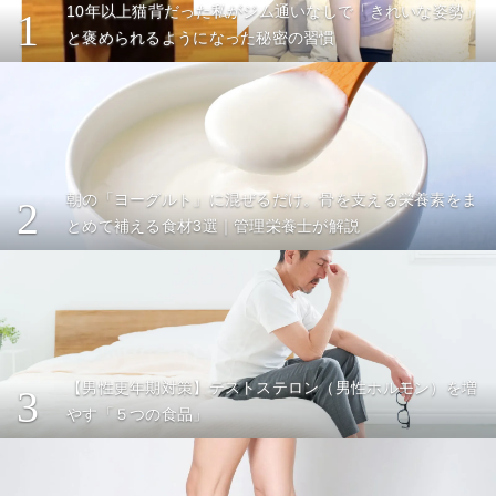
10年以上猫背だった私がジム通いなしで「きれいな姿勢」
1
と褒められるようになった秘密の習慣
朝の「ヨーグルト」に混ぜるだけ。骨を支える栄養素をま
2
とめて補える食材3選｜管理栄養士が解説
【男性更年期対策】テストステロン（男性ホルモン）を増
3
やす「５つの食品」