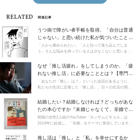
RELATED
関連記事
うつ病で障がい者手帳を取得。「自分は普通
じゃない」と思い続けた私が気づいたこと
【経験談】
「人から褒められたい」「人と比べて落ち込んでしま
う」そんな悩みを持っている人は少なくないと思いま
す。『シロさんは普通になりたい』（はちみつコミック
エッセイ）の作者である白田シロさんも、小さい頃から
なぜ「推し活疲れ」をしてしまうのか。「疲
自分に自信がなく、自身の中の承認欲求モンスターに振
れない推し活」に必要なこととは？【専門家
りまわされてきました。就職してからは、劣悪な環境の
に聞く】
職場で働く中で、心身に不調が生じ始め、重度のうつ病
「あなたの『推し』は？」といった会話があるように、
の診断を受けます。その後は障がい者手帳を取得するこ
私たちの生活に定着した「推し活」。日々の生活の潤い
とになり、障害年金を受給しながら、障がい者雇用で働
となり、活力を与えてくれる存在であり、推しが心の支
いています。白田さんにご経験や承認欲求モンスターと
えとなっている人も多いのではないでしょうか。ただ、
結婚したい？結婚しなければ？どっちがあな
の向き合い方の変化について伺いました。
「推し活」には課題もあります。『オタク文化とフェミ
たの本心ですか『未婚じゃなくて、非婚で
ニズム』（青土社）の著者で、東京大学大学院情報学環
す』【レビュー】
教授の田中東子先生に詳しく伺いました。
韓国の女性2人組のYouTuber「ホンサムピギョル」は
2019年に結成し、「非婚」をテーマに発信しています。
チャンネル名の由来は「一人暮らしの秘訣」と「ひとり
で歩む人生、どきやがれ、結婚主義者たち！」という2つ
推し活は「推し」と「私」を幸せにするか