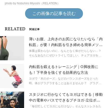
photo by Nobuhiro Miyoshi（RELATION）
この画像の記事を読む
RELATED
関連記事
薄いお腹、上向きのお尻になりたいなら「内
転筋」が要！内転筋を引き締める簡単メソッ
ド
体重は変わらないのに、なんとなく体がだらしない…？
そんなあなたにぜひトライしてほしい、チェアヨガをご
紹介。インストラクターの京乃ともみ先生に教えていた
だきました。
内転筋を鍛えるトレーニング｜O脚改善に
も！下半身を強くする効果的な方法
ヨガで「木のポーズ」などのバランスポーズをとった
時、体がグラグラすることはありませんか？ グラグラ
するのは、下半身の力、特に内転筋が弱いから。内転筋
を鍛え引き締めると、骨盤の位置が整い、重心をとりや
スタジオに行かなくてもヨガはできる｜移動
すくなります。内転筋を鍛えることでポーズが安定する
中の電車やバスでできるプチヨガ-立位ポー
のはもちろん、立ち方や脚の形にもうれしい影響が！
ズ編-
「毎日忙しくてヨガにも行けない」そんなストレスをた