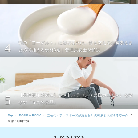
朝の「ヨーグルト」に混ぜるだけ。骨を支える栄養素をま
4
とめて補える食材3選｜管理栄養士が解説
【男性更年期対策】テストステロン（男性ホルモン）を増
5
やす「５つの食品」
Top
POSE & BODY
立位のバランスポーズが決まる！ 内転筋を収縮するワーク
画像・動画一覧