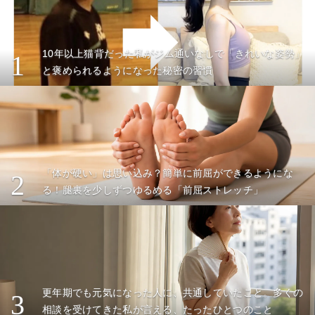
10年以上猫背だった私がジム通いなしで「きれいな姿勢」
1
と褒められるようになった秘密の習慣
「体が硬い」は思い込み？簡単に前屈ができるようにな
2
る！腿裏を少しずつゆるめる「前屈ストレッチ」
更年期でも元気になった人に、共通していたこと。多くの
3
相談を受けてきた私が言える、たったひとつのこと