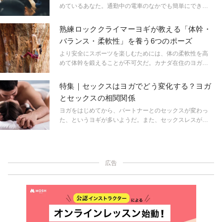
めているあなた。通勤中の電車のなかでも簡単にできる
「プチヨガ」で、気持ちを一気にリフレッシュしません
か？誰でも簡単にできる乗り物ヨガのスタンディング編
熟練ロッククライマーヨギが教える「体幹・
をご紹介します。
バランス・柔軟性」を養う6つのポーズ
より安全にスポーツを楽しむためには、体の柔軟性を高
めて体幹を鍛えることが不可欠だ。カナダ在住のヨガテ
ィーチャーで、熟練したロッククライマーでもあるリデ
ィア・ザモラノが考案した6つのプラクティスを使って、
特集｜セックスはヨガでどう変化する？ヨガ
運動能力を高めよう。このプラクティスは、ロッククラ
とセックスの相関関係
イミングやボルダリング以外にあらゆるスポーツを楽し
むのに役立つはずだ。
ヨガをはじめてから、パートナーとのセックスが変わっ
た、というヨギが多いようだ。また、セックスレスが解
消した、というヨギもいる。それはなぜだろろう？ ヨ
ガとセックス、遠いようでいて実は密接なこれらの関係
性を紐解く記事を5つご紹介。
広告