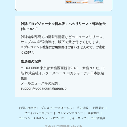
雑誌『ヨガジャーナル日本版』へのリリース・郵送物受
付について
雑誌編集部宛ての新製品情報などのニュースリリース、
サンプルの郵送物等は、以下で受け付けております。
※プレジデント社様には編集部はございませんので、ご注意
ください。
郵送物の宛先
〒163-0808 東京都新宿区西新宿2-4-1 新宿ＮＳビル8
階 株式会社インタースペース ヨガジャーナル日本版編
集部
メールニュース等の宛先：
support@yogajournaljapan.jp
お問い合わせ
プレスリリースはこちら
広告掲載
利用規約
プライバシーポリシー
コンテンツポリシー
運営会社
ヨガジャーナルオンラインについて
サイトマップ
ヨガ語辞典
© 2024 Interspace Co., Ltd.