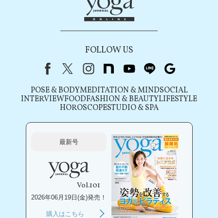
FOLLOW US
Facebook
X（旧Twitter）
instagram
note
youtube
line
Google
POSE & BODY
MEDITATION & MIND
SOCIAL
INTERVIEW
FOOD
FASHION & BEAUTY
LIFESTYLE
HOROSCOPE
STUDIO & SPA
最新号
Vol.101
2026年06月19日(金)発売！
購入はこちら