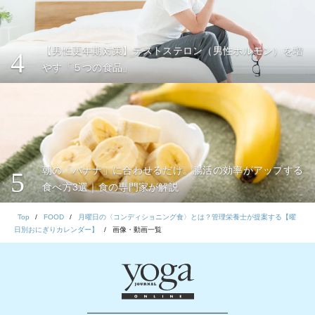
【男性更年期対策】テストステロン（男性ホルモン）を増
4
やす「５つの食品」
朝の「バナナ」に合わせるだけ。腸活の効率がアップする
5
食べ方3選｜食の専門家が解説
Top
FOOD
月曜日の〈コンディショニング食〉とは？管理栄養士が提案する【曜
日別おにぎりカレンダー】
画像・動画一覧