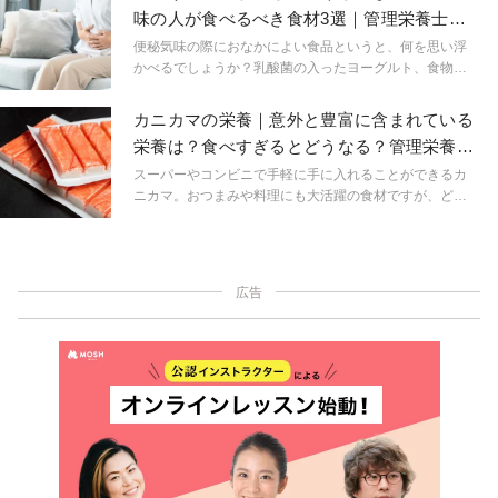
栄養士が考えるメンタル不調時に避けたい食品を紹介し
味の人が食べるべき食材3選｜管理栄養士が
ます。
解説
便秘気味の際におなかによい食品というと、何を思い浮
かべるでしょうか？乳酸菌の入ったヨーグルト、食物繊
維の多いゴボウやさつまいも…このような食品のイメー
ジをもつ方が多いのではないでしょうか。本記事では、
カニカマの栄養｜意外と豊富に含まれている
便秘気味の方におすすめの食品成分とそれらを含む食材
栄養は？食べすぎるとどうなる？管理栄養士
を解説します。食事に取り入れやすいものをピックアッ
が解説
プしたため、ぜひ毎日の食生活にお役立てください。
スーパーやコンビニで手軽に手に入れることができるカ
ニカマ。おつまみや料理にも大活躍の食材ですが、どん
な栄養素が含まれているかご存じでしょうか？この記事
では、カニカマに含まれる栄養素や食べすぎるとどうな
るかについて解説します。
広告