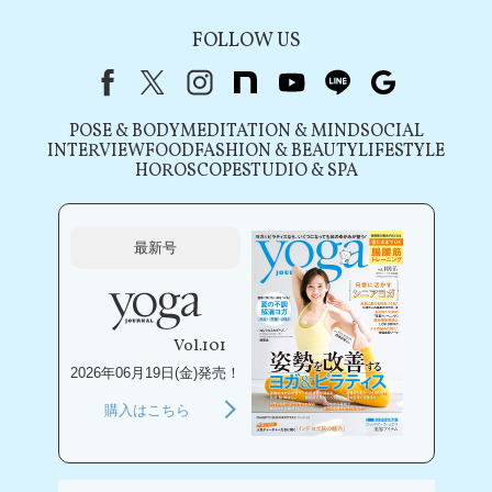
FOLLOW US
Facebook
X（旧Twitter）
instagram
note
youtube
line
Google
POSE & BODY
MEDITATION & MIND
SOCIAL
INTERVIEW
FOOD
FASHION & BEAUTY
LIFESTYLE
HOROSCOPE
STUDIO & SPA
最新号
Vol.101
2026年06月19日(金)発売！
購入はこちら