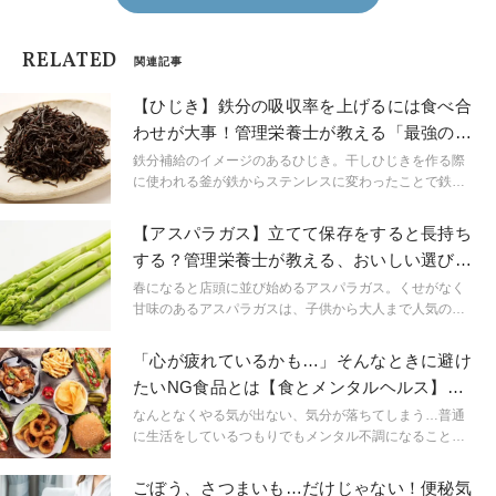
RELATED
関連記事
【ひじき】鉄分の吸収率を上げるには食べ合
わせが大事！管理栄養士が教える「最強の組
み合わせ食材」
鉄分補給のイメージのあるひじき。干しひじきを作る際
に使われる釜が鉄からステンレスに変わったことで鉄の
含有量が減ってしまったことでも話題ですが、組み合わ
せや調味料を工夫することで鉄分の量や吸収率を上げる
【アスパラガス】立てて保存をすると長持ち
ことができます。今回は、おすすめの食べ合わせや簡単
する？管理栄養士が教える、おいしい選び方
レシピを紹介します。
と賢い保存方法
春になると店頭に並び始めるアスパラガス。くせがなく
甘味のあるアスパラガスは、子供から大人まで人気のあ
る野菜ですよね。 ただ意外に知られていないのが、おい
しい選び方と長持ちする保存方法。ちょっとしたコツを
「心が疲れているかも…」そんなときに避け
知るだけで、おいしさがぐんと変わりますので、ぜひ試
たいNG食品とは【食とメンタルヘルス】管
してみてください。
理栄養士が解説
なんとなくやる気が出ない、気分が落ちてしまう…普通
に生活をしているつもりでもメンタル不調になることが
あります。そのようなときに、何気なく食べたものがさ
らにメンタルを悪化させるかもしれません。今回は管理
ごぼう、さつまいも…だけじゃない！便秘気