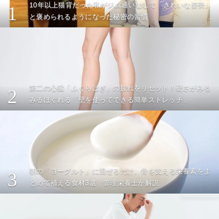
10年以上猫背だった私がジム通いなしで「きれいな姿勢」
1
と褒められるようになった秘密の習慣
第二の心臓「ふくらはぎ」の疲れをリセット！硬さがみる
2
みるほぐれる「壁を使ってできる簡単ストレッチ」
朝の「ヨーグルト」に混ぜるだけ。骨を支える栄養素をま
3
とめて補える食材3選｜管理栄養士が解説