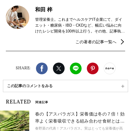
和田 梓
管理栄養士。これまでヘルスケアIT企業にて、ダイ
エット・糖尿病・IBD・CKDなど、幅広い悩みに向
けたレシピ開発を100件以上行う。その他、記事執
筆、WEBページの企画・編集、保健指導などに従
この著者の記事一覧へ
事。ハーブやスパイスを使った創作家庭料理が得
意。
Facebook
X（旧twitter）
LINE
Pinterest
noteで
SHARE:
この記事のコメントをみる
RELATED
関連記事
春の【アスパラガス】栄養価は冬の７倍！効
率よく栄養吸収できる組み合わせ食材とは｜
管理栄養士が解説
春野菜の代表！アスパラガス。実はとっても栄養価が高