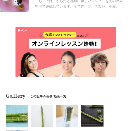
にぎり」
こちらでは「からだと地球に優しいレシピ」を旬の野菜
料理で連載しています。全て肉、卵、乳製品、小麦、白
砂糖を使わないヴィーガン＆グルテンフリー。美容や健
康、環境のことが気になる方に、積極的に食べて欲しい
野菜料理を、Vegan&Gluten-freeオンライン専門学校【ピ
アノスイーツジューンベリー】YOKOがご紹介。講師は
獣医師、栄養学講師でもあり【カンタン！食べてきれ
い、健康になれる魔法のレシピ】をお伝えします。自身
も3人子育てママでもあり、手軽さと栄養を重視！是非お
試しください。 体に優しいことは地球にも優しい！そん
なサステナブル生活を一緒に楽しんでいきましょう！
Gallery
この記事の画像/動画一覧