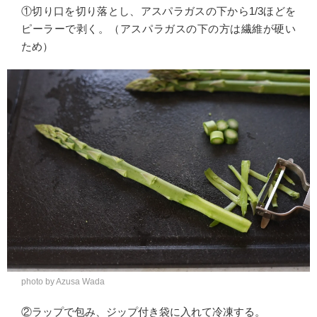
①切り口を切り落とし、アスパラガスの下から1/3ほどを
ピーラーで剥く。（アスパラガスの下の方は繊維が硬い
ため）
photo by Azusa Wada
②ラップで包み、ジップ付き袋に入れて冷凍する。