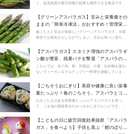
く、血流改善や疲労回復の効果も期待できる食品です。
特に春のアスパラガスは１日に5～10㎝も成長してお
り、栄養価の高さを感じますね。今回は、アスパラガス
【グリーンアスパラガス】甘みと栄養価その
に多く含まれる栄養素やおすすめの組み合わせを紹介し
ままの「簡単冷凍法」がおすすめ！管理栄養
ます。
士が解説
歯ごたえと甘みが美味しいグリーンアスパラガス。冷蔵
保存では穂先からしなびてしまい、甘みも徐々に落ちて
しまいます… 新鮮なうちに冷凍しておけば、栄養価を
落とさず手軽に料理に使えますよ！
【アスパラガス】スタミナ増強のアスパラギ
ン酸が豊富、残暑バテを撃退「アスパラのコ
コナツ蒸し焼き」
こちらでは、全て肉、卵、乳製品、小麦、白砂糖を使わ
ないヴィーガン＆グルテンフリー料理を連載していま
す。美容や健康、環境のことが気になる方に積極的に食
べて欲しい「からだと地球に優しいレシピ」を旬の野菜
【ごちそうおにぎり】美容や健康に良い栄養
料理でご紹介。筆者は、【VeganGlutenfreeマンツーマン
素たっぷり！春のごちそう、アスパラとコー
のオンライン専門学校YOKO】を主催する獣医師&栄養学
ンの玄米おにぎり
講師であり、自身も3人子育てママ。医学と栄養のプロと
かみごたえのある栄養素たっぷりアスパラガスを使っ
して、手軽さと栄養を重視した「ヴィーガン＆グルテン
て、ごま油の風味香るやみつきおにぎりレシピです。朝
フリー簡単レシピ」をご紹介します！
ごはんやお弁当、お花見にぴったり！作り置きして冷凍
もできるので、週末に作っておくのもおすすめです。
【こどもの日に疲労回復効果抜群「アスパラ
ガス」を食べよう】子供も喜ぶ「鯉のぼりお