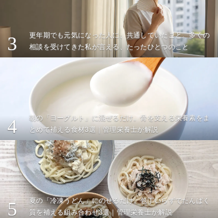
更年期でも元気になった人に、共通していたこと。多くの
3
相談を受けてきた私が言える、たったひとつのこと
朝の「ヨーグルト」に混ぜるだけ。骨を支える栄養素をま
4
とめて補える食材3選｜管理栄養士が解説
夏の「冷凍うどん」にのせるだけ。包丁いらずでたんぱく
5
質を補える組み合わせ3選｜管理栄養士が解説