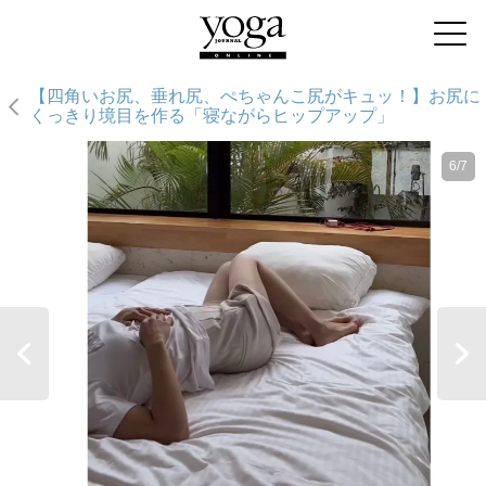
【四角いお尻、垂れ尻、ぺちゃんこ尻がキュッ！】お尻に
くっきり境目を作る「寝ながらヒップアップ」
6/7