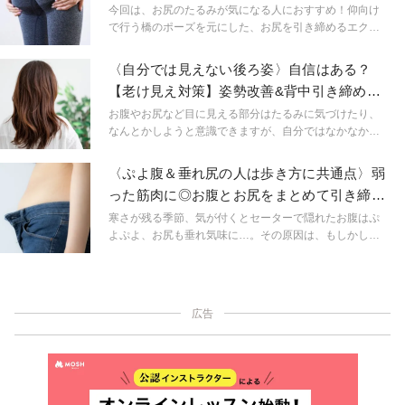
の進化型〉
今回は、お尻のたるみが気になる人におすすめ！仰向け
で行う橋のポーズを元にした、お尻を引き締めるエクサ
サイズのご紹介です。お尻の筋肉はもちろん、背中やお
腹を鍛える効果も期待できるので、腰やお腹まわりもス
〈自分では見えない後ろ姿〉自信はある？
ッキリしますよ！
【老け見え対策】姿勢改善&背中引き締めエ
クササイズ
お腹やお尻など目に見える部分はたるみに気づけたり、
なんとかしようと意識できますが、自分ではなかなか見
ることができない背中はどうでしょうか？背中は体の広
い部分を占めるにも関わらず、自分では見えない分、意
〈ぷよ腹＆垂れ尻の人は歩き方に共通点〉弱
識しづらく、いつの間にか老け見えを起こしているかも
った筋肉に◎お腹とお尻をまとめて引き締
しれません。今回ご紹介するエクササイズを行なって、
め！シーソーエクサ
背中の見た目も中身も健康的にしていきましょう。
寒さが残る季節、気が付くとセーターで隠れたお腹はぷ
よぷよ、お尻も垂れ気味に…。その原因は、もしかした
ら歩き方にあるのかもしれません。いったいどんな歩き
方がNGなのでしょうか？
広告