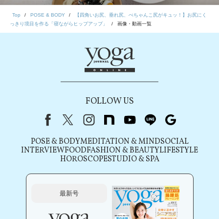
Top
POSE & BODY
【四角いお尻、垂れ尻、ぺちゃんこ尻がキュッ！】お尻にく
っきり境目を作る「寝ながらヒップアップ」
画像・動画一覧
FOLLOW US
Facebook
X（旧Twitter）
instagram
note
youtube
line
Google
POSE & BODY
MEDITATION & MIND
SOCIAL
INTERVIEW
FOOD
FASHION & BEAUTY
LIFESTYLE
HOROSCOPE
STUDIO & SPA
最新号