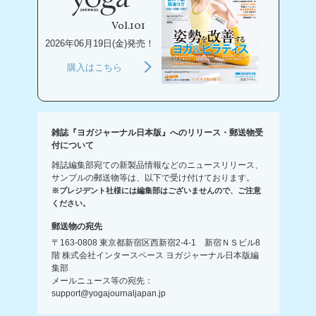
Vol.101
2026年06月19日(金)発売！
購入はこちら
雑誌『ヨガジャーナル日本版』へのリリース・郵送物受
付について
雑誌編集部宛ての新製品情報などのニュースリリース、
サンプルの郵送物等は、以下で受け付けております。
※プレジデント社様には編集部はございませんので、ご注意
ください。
郵送物の宛先
〒163-0808 東京都新宿区西新宿2-4-1 新宿ＮＳビル8
階 株式会社インタースペース ヨガジャーナル日本版編
集部
メールニュース等の宛先：
support@yogajournaljapan.jp