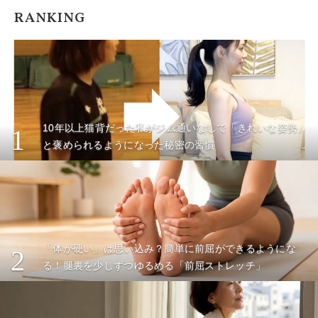
RANKING
10年以上猫背だった私がジム通いなしで「きれいな姿勢」
1
と褒められるようになった秘密の習慣
「体が硬い」は思い込み？簡単に前屈ができるようにな
2
る！腿裏を少しずつゆるめる「前屈ストレッチ」