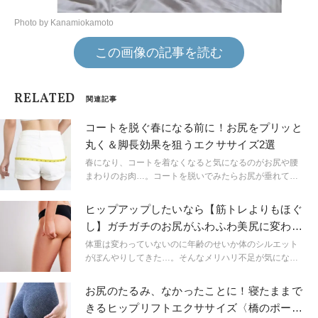
Photo by Kanamiokamoto
この画像の記事を読む
RELATED
関連記事
コートを脱ぐ春になる前に！お尻をプリッと
丸く＆脚長効果を狙うエクササイズ2選
春になり、コートを着なくなると気になるのがお尻や腰
まわりのお肉…。コートを脱いでみたらお尻が垂れてい
てショック！なんてことにならないよう、今回はプリッ
と丸いお尻を目指すエクササイズを2つご紹介します。
ヒップアップしたいなら【筋トレよりもほぐ
し】ガチガチのお尻がふわふわ美尻に変わる
「薪のポーズ」
体重は変わっていないのに年齢のせいか体のシルエット
がぼんやりしてきた…。そんなメリハリ不足が気になっ
ている人、多いのではないでしょうか？ ボディのたる
みの重要な鍵を握るのは「お尻」。お尻を柔らかくすべ
お尻のたるみ、なかったことに！寝たままで
き理由や、簡単ストレッチについてのお話です。
きるヒップリフトエクササイズ〈橋のポーズ