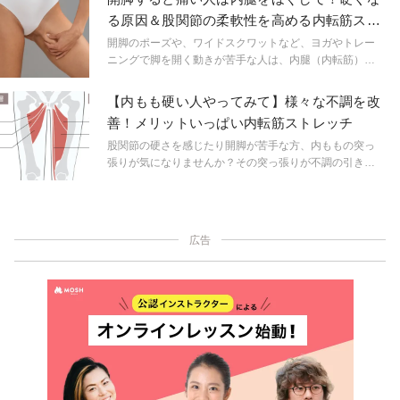
の周辺の筋肉をストレッチするかが鍵です。今日は開脚
る原因＆股関節の柔軟性を高める内転筋スト
90度以下の体が硬い人が開脚しやすくなるような内もも
レッチ
のストレッチを紹介します。内ももをストレッチしなが
開脚のポーズや、ワイドスクワットなど、ヨガやトレー
ら、股関節の可動域を広げ、開脚しやすい状態に持って
ニングで脚を開く動きが苦手な人は、内腿（内転筋）の
いきましょう。
硬さが邪魔をしている可能性があります。今回は、そん
な人におすすめ、内転筋をほぐして股関節の柔軟性を高
【内もも硬い人やってみて】様々な不調を改
めるストレッチのご紹介です。
善！メリットいっぱい内転筋ストレッチ
股関節の硬さを感じたり開脚が苦手な方、内ももの突っ
張りが気になりませんか？その突っ張りが不調の引き金
となっているかもしれません。
広告