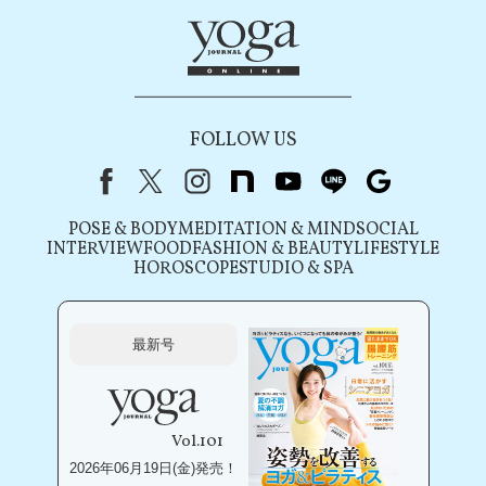
FOLLOW US
Facebook
X（旧Twitter）
instagram
note
youtube
line
Google
POSE & BODY
MEDITATION & MIND
SOCIAL
INTERVIEW
FOOD
FASHION & BEAUTY
LIFESTYLE
HOROSCOPE
STUDIO & SPA
最新号
Vol.101
2026年06月19日(金)発売！