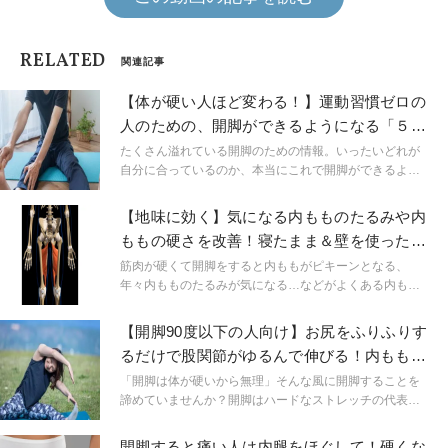
RELATED
関連記事
【体が硬い人ほど変わる！】運動習慣ゼロの
人のための、開脚ができるようになる「５分
ストレッチ」
たくさん溢れている開脚のための情報。いったいどれが
自分に合っているのか、本当にこれで開脚ができるよう
になるのか、そう思っている人も多いはずです。今回
は、運動習慣がない、長続きしないという人のための
【地味に効く】気になる内もものたるみや内
「５分でできる開脚ストレッチ」を考案。ぜひトライし
ももの硬さを改善！寝たまま＆壁を使った内
てみてください！
転筋トレーニング
筋肉が硬くて開脚をすると内ももがピキーンとなる、
年々内もものたるみが気になる…などがよくある内もも
のお悩み。今回ご紹介する仰向けの姿勢で行うトレーニ
ングで無理なく少しずつ内ももを伸ばして、鍛えていき
【開脚90度以下の人向け】お尻をふりふりす
ましょう！
るだけで股関節がゆるんで伸びる！内ももス
トレッチ
「開脚は体が硬いから無理」そんな風に開脚することを
諦めていませんか？開脚はハードなストレッチの代表と
して知られています。だからこそ、開脚だけをし続けて
いても、できるようにはなりません。いかに股関節とそ
開脚すると痛い人は内腿をほぐして！硬くな