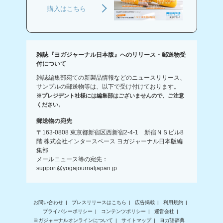
購入はこちら
雑誌『ヨガジャーナル日本版』へのリリース・郵送物受
付について
雑誌編集部宛ての新製品情報などのニュースリリース、
サンプルの郵送物等は、以下で受け付けております。
※プレジデント社様には編集部はございませんので、ご注意
ください。
郵送物の宛先
〒163-0808 東京都新宿区西新宿2-4-1 新宿ＮＳビル8
階 株式会社インタースペース ヨガジャーナル日本版編
集部
メールニュース等の宛先：
support@yogajournaljapan.jp
お問い合わせ
プレスリリースはこちら
広告掲載
利用規約
プライバシーポリシー
コンテンツポリシー
運営会社
ヨガジャーナルオンラインについて
サイトマップ
ヨガ語辞典