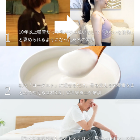
10年以上猫背だった私がジム通いなしで「きれいな姿勢」
1
と褒められるようになった秘密の習慣
朝の「ヨーグルト」に混ぜるだけ。骨を支える栄養素をま
2
とめて補える食材3選｜管理栄養士が解説
【男性更年期対策】テストステロン（男性ホルモン）を増