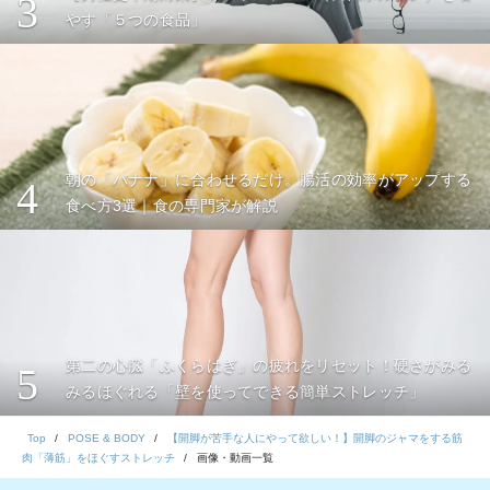
3
やす「５つの食品」
朝の「バナナ」に合わせるだけ。腸活の効率がアップする
4
食べ方3選｜食の専門家が解説
第二の心臓「ふくらはぎ」の疲れをリセット！硬さがみる
5
みるほぐれる「壁を使ってできる簡単ストレッチ」
Top
POSE & BODY
【開脚が苦手な人にやって欲しい！】開脚のジャマをする筋
肉「薄筋」をほぐすストレッチ
画像・動画一覧