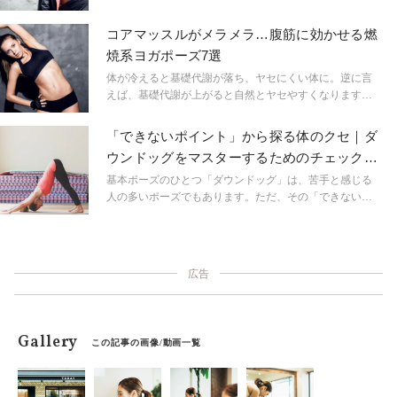
脂肪燃焼にも効果的です。体幹に効かせるヨガシークエ
ンスを、ヨガインストラクターの相楽のりこ先生に教え
コアマッスルがメラメラ…腹筋に効かせる燃
ていただきました。
焼系ヨガポーズ7選
体が冷えると基礎代謝が落ち、ヤセにくい体に。逆に言
えば、基礎代謝が上がると自然とヤセやすくなります。
ヨガティーチャーの伊藤ゆり先生に教えていただいたポ
ーズで、コアマッスルにしっかり効かせて体の内側から
「できないポイント」から探る体のクセ｜ダ
温かく、代謝のいい体を作りましょう！
ウンドッグをマスターするためのチェックリ
スト
基本ポーズのひとつ「ダウンドッグ」は、苦手と感じる
人の多いポーズでもあります。ただ、その「できない」
にもさまざまなタイプが存在する模様。骨盤が後ろに傾
いてしまう、腕が耳の横まで上がらない、かかとをつく
のが辛いなどなど…どの理由で「できない」と感じてい
るのかを知ることでポーズを深めていくことができるよ
広告
うに。まずは、自分がどんな理由で「できない」と感じ
ているのか、体のクセや苦手ポイントを見つめなおして
みましょう。
Gallery
この記事の画像/動画一覧