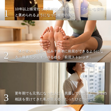
10年以上猫背だった私がジム通いなしで「きれいな姿勢」
1
と褒められるようになった秘密の習慣
「体が硬い」は思い込み？簡単に前屈ができるようにな
2
る！腿裏を少しずつゆるめる「前屈ストレッチ」
更年期でも元気になった人に、共通していたこと。多くの
3
相談を受けてきた私が言える、たったひとつのこと