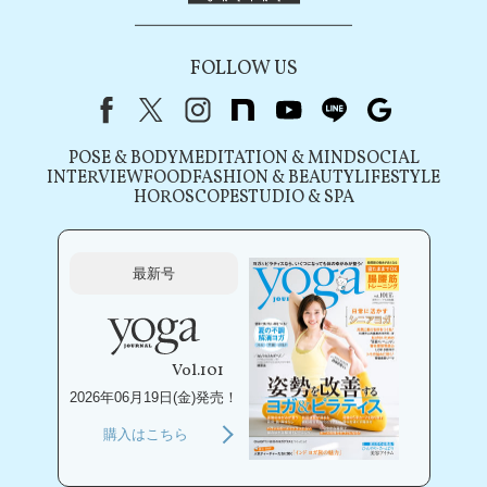
FOLLOW US
Facebook
X（旧Twitter）
instagram
note
youtube
line
Google
POSE & BODY
MEDITATION & MIND
SOCIAL
INTERVIEW
FOOD
FASHION & BEAUTY
LIFESTYLE
HOROSCOPE
STUDIO & SPA
最新号
Vol.101
2026年06月19日(金)発売！
購入はこちら