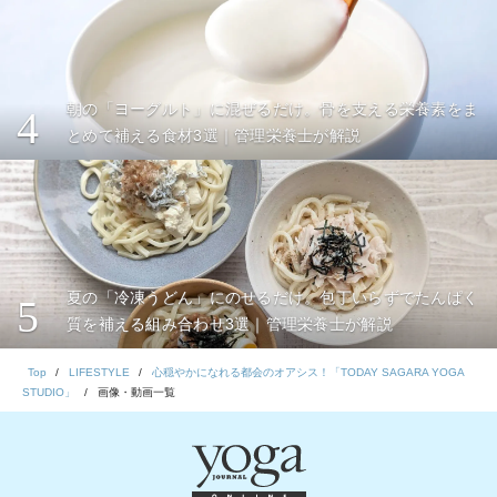
朝の「ヨーグルト」に混ぜるだけ。骨を支える栄養素をま
4
とめて補える食材3選｜管理栄養士が解説
夏の「冷凍うどん」にのせるだけ。包丁いらずでたんぱく
5
質を補える組み合わせ3選｜管理栄養士が解説
Top
LIFESTYLE
心穏やかになれる都会のオアシス！「TODAY SAGARA YOGA
STUDIO」
画像・動画一覧