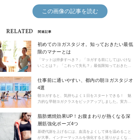
この画像の記事を読む
RELATED
関連記事
初めてのヨガスタジオ。知っておきたい最低
限のマナーとは
「マットは持参すべき？」「ヨガする前にしてはいけな
いことは？」「これって失礼？」最低限知っておきたい
ことについて、人気ヨガスタジオやヨガスクールに取材
しました。
仕事前に通いやすい、都内の朝ヨガスタジオ
4選
朝ヨガすると、気持ちよく１日をスタートできる！ 魅
力的な早朝ヨガクラスをピックアップしました。実力派
講師の指導で、初心者でも参加しやすいクラスばかりで
す。
脂肪燃焼効果UP！お腹まわりが熱くなる深
層筋強化ポーズ4つ
基礎代謝を上げるには、血流をよくして体を温めること
が大事。インナーマッスルを強化すると巡りがよくなり