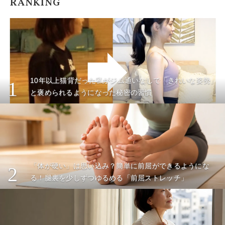
RANKING
10年以上猫背だった私がジム通いなしで「きれいな姿勢」
1
と褒められるようになった秘密の習慣
「体が硬い」は思い込み？簡単に前屈ができるようにな
2
る！腿裏を少しずつゆるめる「前屈ストレッチ」