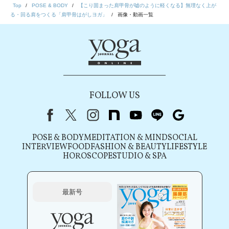
Top
POSE & BODY
【こり固まった肩甲骨が嘘のように軽くなる】無理なく上が
る・回る肩をつくる「肩甲骨はがしヨガ」
画像・動画一覧
FOLLOW US
Facebook
X（旧Twitter）
instagram
note
youtube
line
Google
POSE & BODY
MEDITATION & MIND
SOCIAL
INTERVIEW
FOOD
FASHION & BEAUTY
LIFESTYLE
HOROSCOPE
STUDIO & SPA
最新号