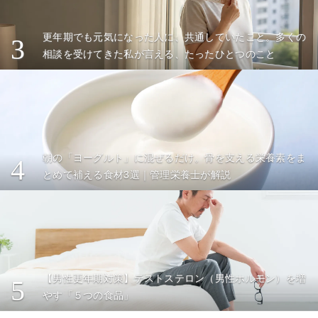
更年期でも元気になった人に、共通していたこと。多くの
3
相談を受けてきた私が言える、たったひとつのこと
朝の「ヨーグルト」に混ぜるだけ。骨を支える栄養素をま
4
とめて補える食材3選｜管理栄養士が解説
【男性更年期対策】テストステロン（男性ホルモン）を増
5
やす「５つの食品」