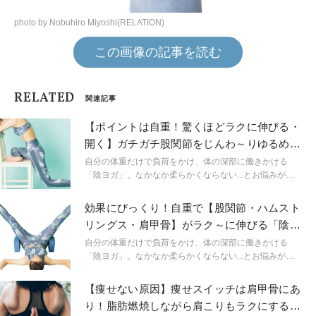
photo by Nobuhiro Miyoshi(RELATION)
この画像の記事を読む
RELATED
関連記事
【ポイントは自重！驚くほどラクに伸びる・
開く】ガチガチ股関節をじんわ～りゆるめる
「陰ヨガ」
自分の体重だけで負荷をかけ、体の深部に働きかける
「陰ヨガ」。なかなか柔らかくならない...とお悩みが多
い股関節、ハムストリングス、肩甲骨に効く、陰ヨガの
ポーズを教えてもらいました！
効果にびっくり！自重で【股関節・ハムスト
リングス・肩甲骨】がラク～に伸びる「陰ヨ
ガストレッチ」
自分の体重だけで負荷をかけ、体の深部に働きかける
「陰ヨガ」。なかなか柔らかくならない...とお悩みが多
い股関節、ハムストリングス、肩甲骨に効く、陰ヨガの
ポーズを教えてもらいました！
【痩せない原因】痩せスイッチは肩甲骨にあ
り！脂肪燃焼しながら肩こりもラクにする２