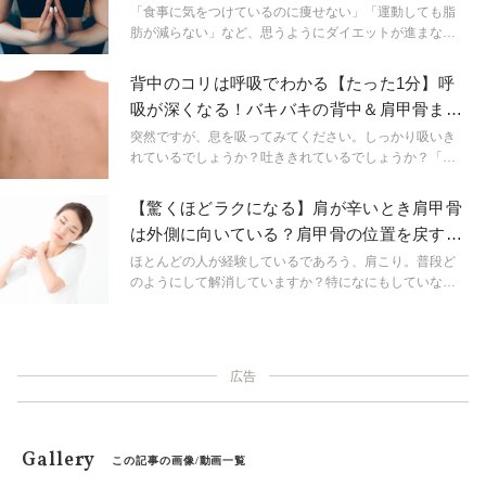
つの肩甲骨エクサ
「食事に気をつけているのに痩せない」「運動しても脂
肪が減らない」など、思うようにダイエットが進まない
人はいませんか？実は私たちの体には脂肪を燃やすスイ
ッチがあります！今回は、ダイエットを目指す人におす
背中のコリは呼吸でわかる【たった1分】呼
すめ、脂肪燃焼のスイッチをオンにするエクササイズの
吸が深くなる！バキバキの背中＆肩甲骨まわ
紹介です。ポイントは肩甲骨をダイナミックに動かすこ
りをほぐす方法
と。ダイエット以外にも肩こりなどの不調が気になる人
突然ですが、息を吸ってみてください。しっかり吸いき
にもおすすめですよ！
れているでしょうか？吐ききれているでしょうか？「な
んとなく深呼吸しづらい」「呼吸が浅い」と感じた方
は、実は背中が硬くなっているからかもしれません。1分
【驚くほどラクになる】肩が辛いとき肩甲骨
で背中がほぐれて呼吸が気持ちよく深くなるセルフほぐ
は外側に向いている？肩甲骨の位置を戻す魔
しにトライしてみませんか？
法の肩ほぐし術
ほとんどの人が経験しているであろう、肩こり。普段ど
のようにして解消していますか？特になにもしていな
い、ストレッチをしようと思って家に帰ると忘れてい
る…そんな方に特にオススメのほぐし術のご紹介です。
広告
Gallery
この記事の画像/動画一覧