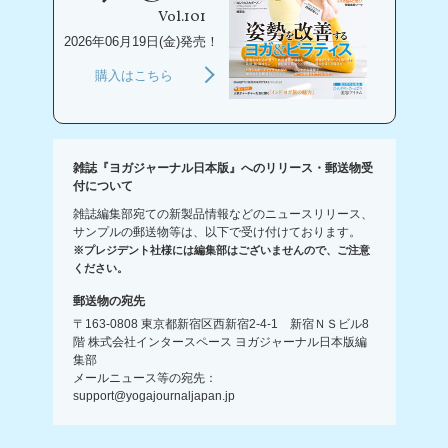
Vol.101
2026年06月19日(金)発売！
購入はこちら
雑誌『ヨガジャーナル日本版』へのリリース・郵送物受
付について
雑誌編集部宛ての新製品情報などのニュースリリース、
サンプルの郵送物等は、以下で受け付けております。
※プレジデント社様には編集部はございませんので、ご注意
ください。
郵送物の宛先
〒163-0808 東京都新宿区西新宿2-4-1 新宿ＮＳビル8
階 株式会社インタースペース ヨガジャーナル日本版編
集部
メールニュース等の宛先：
support@yogajournaljapan.jp