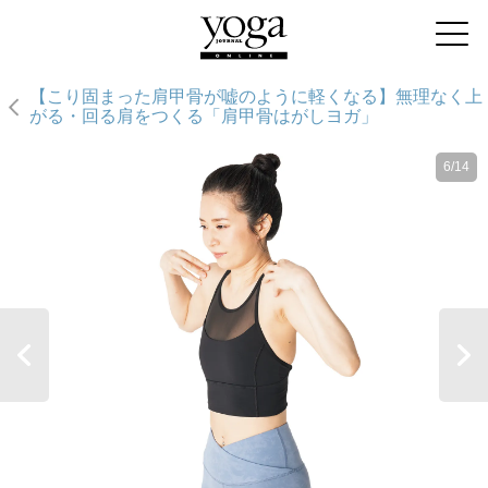
【こり固まった肩甲骨が嘘のように軽くなる】無理なく上
がる・回る肩をつくる「肩甲骨はがしヨガ」
6/14