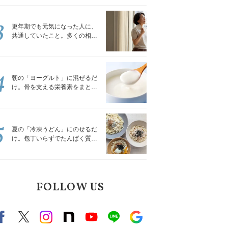
トレッチ」
3
更年期でも元気になった人に、
共通していたこと。多くの相談
を受けてきた私が言える、たっ
たひとつのこと
4
朝の「ヨーグルト」に混ぜるだ
け。骨を支える栄養素をまとめ
て補える食材3選｜管理栄養士が
解説
5
夏の「冷凍うどん」にのせるだ
け。包丁いらずでたんぱく質を
補える組み合わせ3選｜管理栄養
士が解説
FOLLOW US
Facebook
X（旧twitter）
instagram
note
Youtube
line
Google