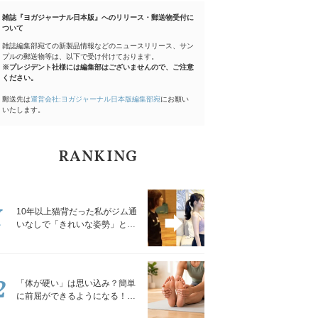
雑誌『ヨガジャーナル日本版』へのリリース・郵送物受付に
ついて
雑誌編集部宛ての新製品情報などのニュースリリース、サン
プルの郵送物等は、以下で受け付けております。
※プレジデント社様には編集部はございませんので、ご注意
ください。
郵送先は
運営会社:ヨガジャーナル日本版編集部宛
にお願い
いたします。
RANKING
1
10年以上猫背だった私がジム通
いなしで「きれいな姿勢」と褒
められるようになった秘密の習
慣
2
「体が硬い」は思い込み？簡単
に前屈ができるようになる！腿
裏を少しずつゆるめる「前屈ス