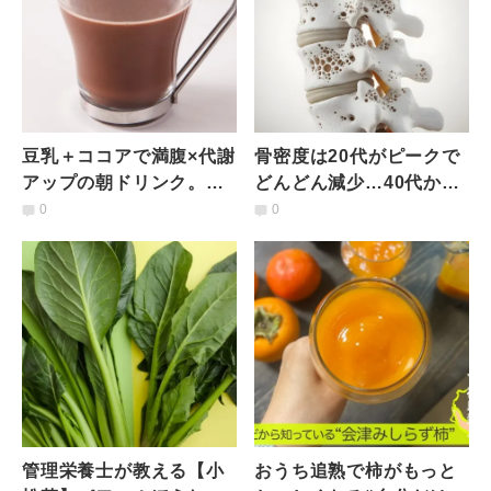
豆乳＋ココアで満腹×代謝
骨密度は20代がピークで
アップの朝ドリンク。忙
どんどん減少…40代から
しい朝の栄養チャージに
始める“骨活レシピ”｜管
0
0
理栄養士が考案
管理栄養士が教える【小
おうち追熟で柿がもっと