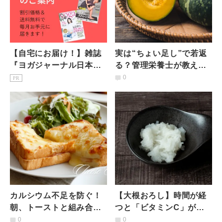
【自宅にお届け！】雑誌
実は“ちょい足し”で若返
『ヨガジャーナル日本
る？管理栄養士が教える
版』予約購読のご案内
「かぼちゃ最強の掛け合
0
PR
わせ」3選
カルシウム不足を防ぐ！
【大根おろし】時間が経
朝、トーストと組み合わ
つと「ビタミンC」が半
せると良い食材とは？管
減…抗酸化作用やビタミ
0
0