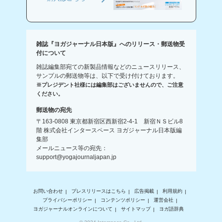
雑誌『ヨガジャーナル日本版』へのリリース・郵送物受
付について
雑誌編集部宛ての新製品情報などのニュースリリース、
サンプルの郵送物等は、以下で受け付けております。
※プレジデント社様には編集部はございませんので、ご注意
ください。
郵送物の宛先
〒163-0808 東京都新宿区西新宿2-4-1 新宿ＮＳビル8
階 株式会社インタースペース ヨガジャーナル日本版編
集部
メールニュース等の宛先：
support@yogajournaljapan.jp
お問い合わせ
プレスリリースはこちら
広告掲載
利用規約
プライバシーポリシー
コンテンツポリシー
運営会社
ヨガジャーナルオンラインについて
サイトマップ
ヨガ語辞典