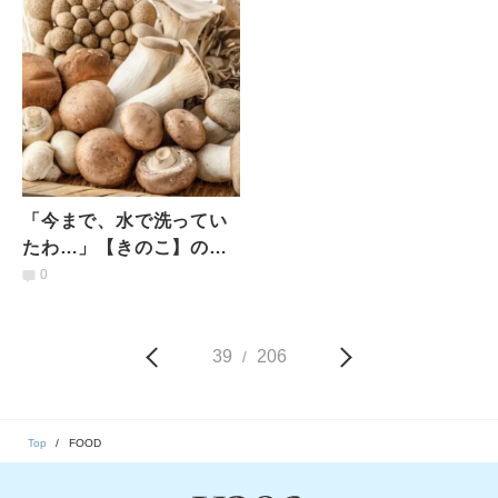
摂取のポイントとは？
「今まで、水で洗ってい
たわ…」【きのこ】の栄
養を損なうNG調理法と
0
は？管理栄養士が解説
39
206
/
Top
FOOD