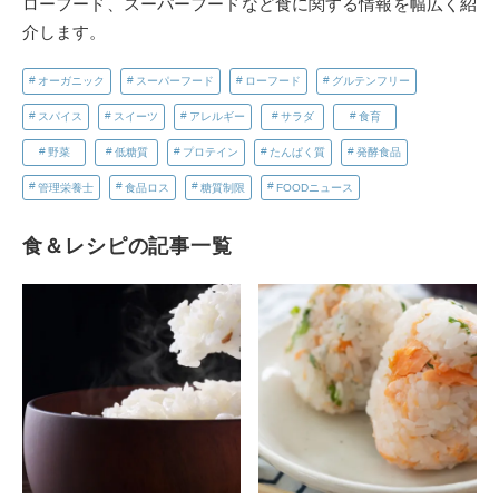
ローフード、スーパーフードなど食に関する情報を幅広く紹
介します。
オーガニック
スーパーフード
ローフード
グルテンフリー
スパイス
スイーツ
アレルギー
サラダ
食育
野菜
低糖質
プロテイン
たんぱく質
発酵食品
管理栄養士
食品ロス
糖質制限
FOODニュース
食＆レシピの記事一覧