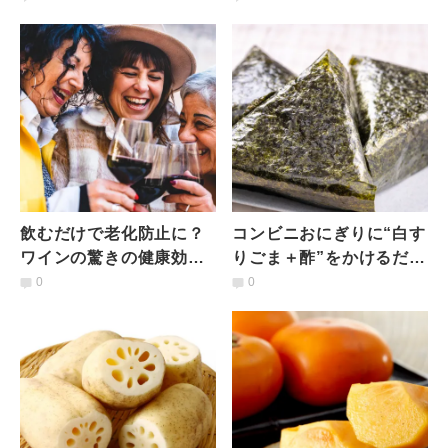
理栄養士が解説
ンCを守るための調理ポ
イントとは？管理栄養士
が解説
飲むだけで老化防止に？
コンビニおにぎりに“白す
ワインの驚きの健康効果
りごま＋酢”をかけるだ
【管理栄養士が解説】
け！ひと工夫で食後の血
0
0
糖値変動を抑え、脂肪が
つきにくい体に