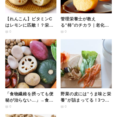
【れんこん】ビタミンC
管理栄養士が教え
はレモンに匹敵！？栄養
る“柿”のチカラ｜老化防
効果を最大限に｜管理栄
止×美肌を叶える「最強食
0
0
養士が教える美容・免疫
べ合わせ」３選
力アップの食べ合わせ
「食物繊維を摂っても便
野菜の皮には“うま味と栄
秘が治らない…」→食べ
養”が詰まってる！3つの
方が間違っている人多
身近な野菜の皮ごと活用
0
0
数？見直すべき食物繊維
術｜管理栄養士