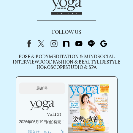
FOLLOW US
Facebook
X（旧Twitter）
instagram
note
youtube
line
Google
POSE & BODY
MEDITATION & MIND
SOCIAL
INTERVIEW
FOOD
FASHION & BEAUTY
LIFESTYLE
HOROSCOPE
STUDIO & SPA
最新号
Vol.101
2026年06月19日(金)発売！
購入はこちら