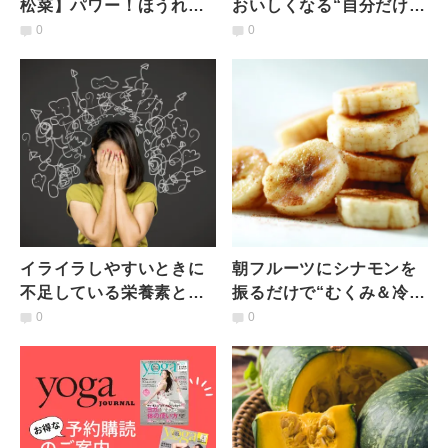
松菜】パワー！ほうれん
おいしくなる“自分だけの
草よりおすすめな理由と
フルーツ体験”｜朝フルで
0
0
は！？栄養吸収率を高め
始める整い習慣
る食べ合わせも紹介
イライラしやすいときに
朝フルーツにシナモンを
不足している栄養素と
振るだけで“むくみ＆冷
は？管理栄養士が解説
え”改善。寒い季節の朝に
0
0
手軽にできる温活朝ごは
ん