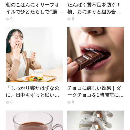
朝のごはんにオリーブオ
たんぱく質不足を防ぐ！
イルでひとたらしで“腸が
朝、おにぎりと組み合わ
動く”。オイルの力で便通
せると良い食材とは？｜
0
0
サポート＆代謝アップ
管理栄養士が解説
「しっかり寝たはずなの
チョコに嬉しい効果｜ダ
に、日中もずっと眠い」
ークチョコを1時間前に食
いつも眠い人に不足して
べるだけで記憶力向上！
0
0
いるものとは？管理栄養
─日本の最新研究で明ら
士が解説
かに