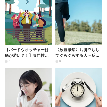
ズ」
トレッチ
【バードウオッチャーは
〈放置厳禁〉片脚立ちし
脳が若い？！】専門性が
てぐらぐらする人＝反り
脳の若さを保つ可能性を
腰？その理由の解説と改
0
0
最新研究が示唆
善方法をヨガ講師が解説