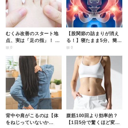
むくみ改善のスタート地
【股関節の詰まりが消え
点、実は「足の指」！ 地
る！】寝たまま5分、簡単
味だけど、気持ちが良く
すぎる「揺らすだけ股関
0
0
て効果もあるほぐし方の
節ケア」
コツ
背中や肩がこるのは【体
腹筋100回より効率的？
をねじっていないか
【1日5分で驚くほど変わ