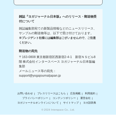
雑誌『ヨガジャーナル日本版』へのリリース・郵送物受
付について
雑誌編集部宛ての新製品情報などのニュースリリース、
サンプルの郵送物等は、以下で受け付けております。
※プレジデント社様には編集部はございませんので、ご注意
ください。
郵送物の宛先
〒163-0808 東京都新宿区西新宿2-4-1 新宿ＮＳビル8
階 株式会社インタースペース ヨガジャーナル日本版編
集部
メールニュース等の宛先：
support@yogajournaljapan.jp
お問い合わせ
プレスリリースはこちら
広告掲載
利用規約
プライバシーポリシー
コンテンツポリシー
運営会社
ヨガジャーナルオンラインについて
サイトマップ
ヨガ語辞典
© 2024 Interspace Co., Ltd.