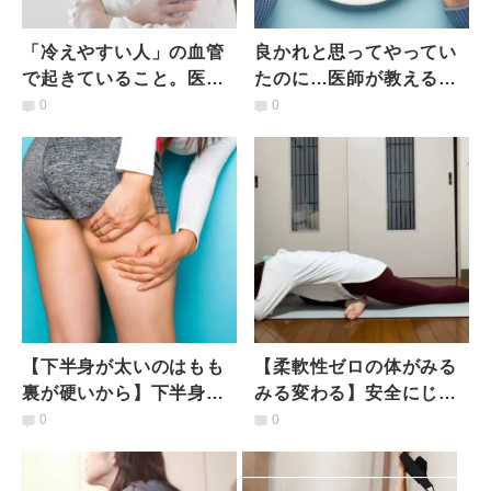
「冷えやすい人」の血管
良かれと思ってやってい
で起きていること。医師
たのに…医師が教える
が解説する〈血流と習慣
「逆効果な食事制限」と
0
0
の関係〉
は？よくある５つの事例
【下半身が太いのはもも
【柔軟性ゼロの体がみる
裏が硬いから】下半身が
みる変わる】安全にじっ
自然と痩せる！もも裏ス
くり整える「陰ヨガ」で
0
0
トレッチ
股関節の動きがなめらか
に！