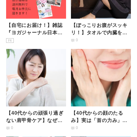
【自宅にお届け！】雑誌
【ぽっこりお腹がスッキ
『ヨガジャーナル日本
リ！】タオルで内臓をギ
版』予約購読のご案内
ュッと絞るだけ。体が硬
0
PR
い人でも簡単「デトック
スヨガ」
【40代からの頑張り過ぎ
【40代からの顔のたる
ない肩甲骨ケア】なぜか
み】実は「首の力み」が
肩の重さが取れない人必
犯人かも。老け見えデフ
0
0
見の「針の糸通しのポー
ォルトをリセットするス