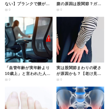
ない】プランクで腰が痛
腹の原因は股関節？ガチ
くなる人の意外な共通点
ガチの深層筋をほぐす股
0
0
とは？
関節引き込みストレッチ
「血管年齢が実年齢より
実は股関節まわりの硬さ
10歳上」と言われた人が
が原因かも？【老け見え
今すぐ見直すべき習慣｜
姿勢＆腰痛改善】エクサ
0
0
医師が教える
サイズ