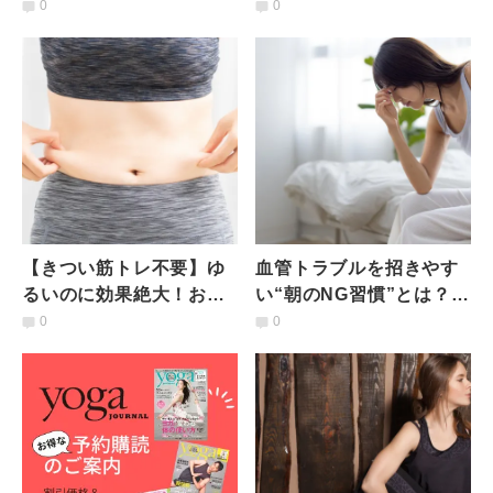
ら!?】座ったまま１日２
る】全身引き締め「魔法
0
0
分「背中ねじりストレッ
のバランス筋トレ」
チ」
【きつい筋トレ不要】ゆ
血管トラブルを招きやす
るいのに効果絶大！お腹
い“朝のNG習慣”とは？医
引き締めエクササイズ
師が解説
0
0