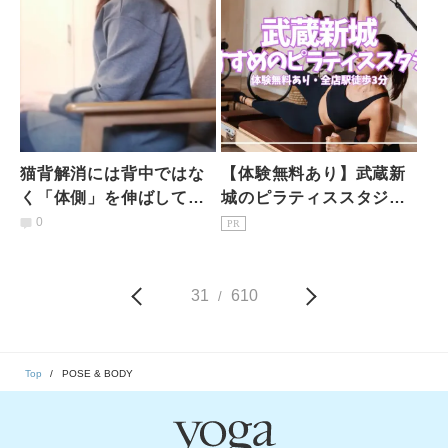
猫背解消には背中ではな
【体験無料あり】武蔵新
く「体側」を伸ばして！
城のピラティススタジオ7
柔軟性を取り戻して猫背
選｜初心者・女性専用を
0
PR
姿勢を整えるストレッチ
駅徒歩3分で比較
31
610
/
Top
POSE & BODY