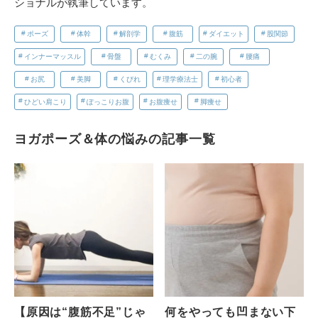
ショナルが執筆しています。
ポーズ
体幹
解剖学
腹筋
ダイエット
股関節
インナーマッスル
骨盤
むくみ
二の腕
腰痛
お尻
美脚
くびれ
理学療法士
初心者
ひどい肩こり
ぽっこりお腹
お腹痩せ
脚痩せ
ヨガポーズ＆体の悩みの記事一覧
【原因は“腹筋不足”じゃ
何をやっても凹まない下