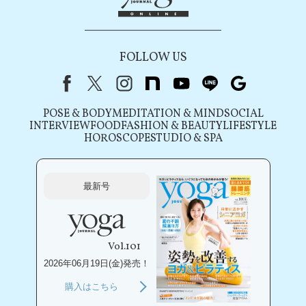
FOLLOW US
Facebook
X（旧Twitter）
instagram
note
youtube
line
Google
POSE & BODY
MEDITATION & MIND
SOCIAL
INTERVIEW
FOOD
FASHION & BEAUTY
LIFESTYLE
HOROSCOPE
STUDIO & SPA
最新号
Vol.101
2026年06月19日(金)発売！
購入はこちら