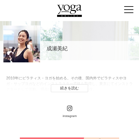
成瀬美紀
2010年にピラティス・ヨガを始める。その後、国内外でピラティスやヨ
ガ・サップヨガなどのインストラクター資格を取得し、東京にてインストラ
続きを読む
クターとして活動。 現在はイギリスロンドンに在住。
instagram