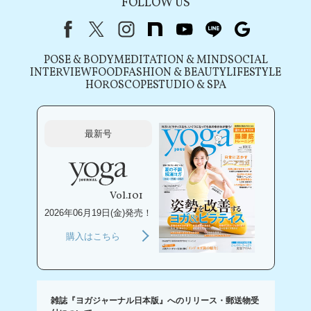
FOLLOW US
Facebook
X（旧Twitter）
instagram
note
youtube
line
Google
POSE & BODY
MEDITATION & MIND
SOCIAL
INTERVIEW
FOOD
FASHION & BEAUTY
LIFESTYLE
HOROSCOPE
STUDIO & SPA
最新号
Vol.101
2026年06月19日(金)発売！
購入はこちら
雑誌『ヨガジャーナル日本版』へのリリース・郵送物受