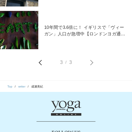
10年間で3.6倍に！ イギリスで「ヴィー
ガン」人口が急増中【ロンドンヨガ通
信】
3
3
/
Top
writer
成瀬美紀