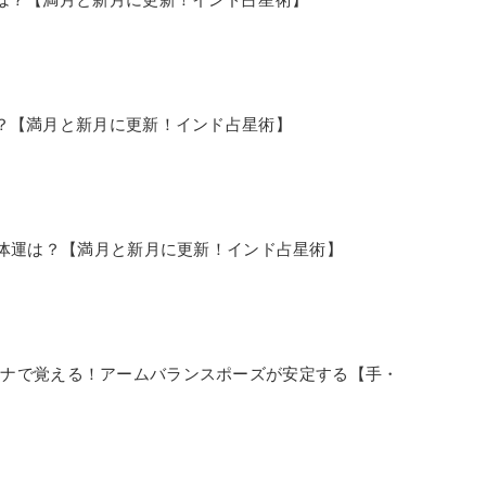
運勢は？【満月と新月に更新！インド占星術】
/9の全体運は？【満月と新月に更新！インド占星術】
サナで覚える！アームバランスポーズが安定する【手・