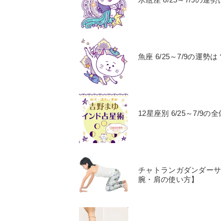
魚座 6/25～7/9の
12星座別 6/25～7
チャトランガダンダー
腕・肩の使い方】