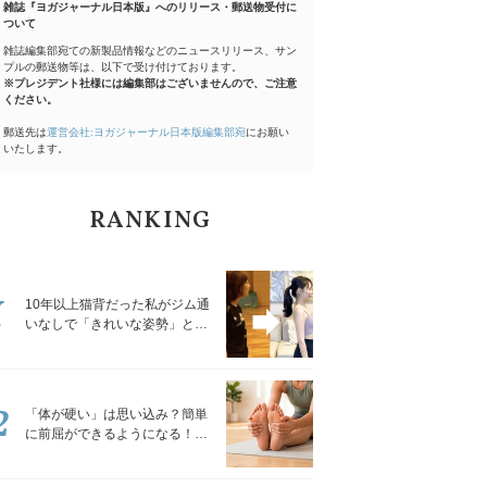
雑誌『ヨガジャーナル日本版』へのリリース・郵送物受付に
ついて
雑誌編集部宛ての新製品情報などのニュースリリース、サン
プルの郵送物等は、以下で受け付けております。
※プレジデント社様には編集部はございませんので、ご注意
ください。
郵送先は
運営会社:ヨガジャーナル日本版編集部宛
にお願い
いたします。
RANKING
1
10年以上猫背だった私がジム通
いなしで「きれいな姿勢」と褒
められるようになった秘密の習
慣
2
「体が硬い」は思い込み？簡単
に前屈ができるようになる！腿
裏を少しずつゆるめる「前屈ス
トレッチ」