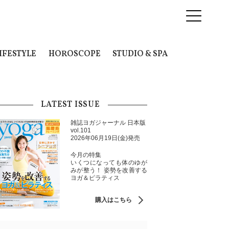
IFESTYLE
HOROSCOPE
STUDIO & SPA
LATEST ISSUE
雑誌ヨガジャーナル 日本版
vol.101
2026年06月19日(金)発売
今月の特集
いくつになっても体のゆが
みが整う！ 姿勢を改善する
ヨガ＆ピラティス
購入はこちら