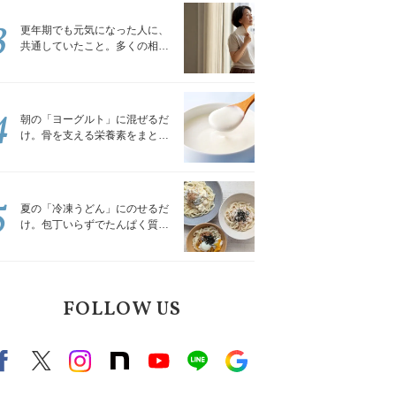
3
更年期でも元気になった人に、
共通していたこと。多くの相談
を受けてきた私が言える、たっ
たひとつのこと
4
朝の「ヨーグルト」に混ぜるだ
け。骨を支える栄養素をまとめ
て補える食材3選｜管理栄養士が
解説
5
夏の「冷凍うどん」にのせるだ
け。包丁いらずでたんぱく質を
補える組み合わせ3選｜管理栄養
士が解説
FOLLOW US
Facebook
X（旧twitter）
instagram
note
Youtube
line
Google