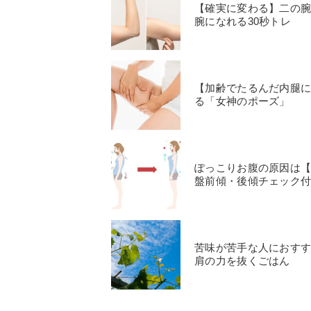
【確実に変わる】二の
腕になれる30秒トレ
【加齢でたるんだ内腿に
る「女神のポーズ」
ぽっこりお腹の原因は
盤前傾・後傾チェック
苦味が苦手な人におす
肩の力を抜くごはん