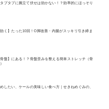
腕タプタプに腕立て伏せは効かない！？効率的にほっそり
効く】たった10回！O脚改善・内腿がスッキリ引き締ま
【骨盤】にある！？骨盤歪みを整える簡単ストレッチ（骨
付）
すめしたい、ケールの美味しい食べ方｜せきねめぐみの、