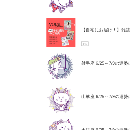
【自宅にお届け！】雑
PR
射手座 6/25～7/9
山羊座 6/25～7/9
水瓶座 6/25～7/9