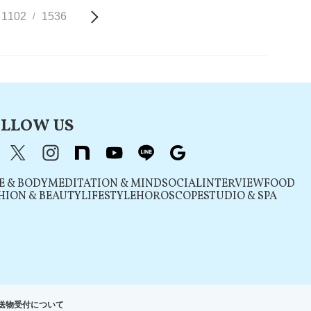
1102
1536
/
LLOW US
acebook
X（旧Twitter）
instagram
note
youtube
line
Google
E & BODY
MEDITATION & MIND
SOCIAL
INTERVIEW
FOOD
HION & BEAUTY
LIFESTYLE
HOROSCOPE
STUDIO & SPA
送物受付について