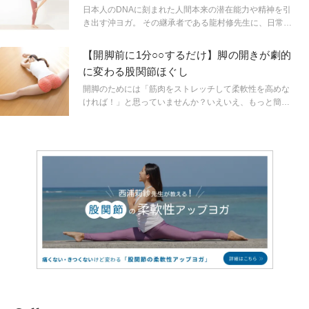
み」「天突き」
日本人のDNAに刻まれた人間本来の潜在能力や精神を引
き出す沖ヨガ。 その継承者である龍村修先生に、日常と
人生に生かせる股関節と全身強化法を指導いただきま
す。
【開脚前に1分○○するだけ】脚の開きが劇的
に変わる股関節ほぐし
開脚のためには「筋肉をストレッチして柔軟性を高めな
ければ！」と思っていませんか？いえいえ、もっと簡単
に、それも短時間で開脚を変えるコツがあります。それ
は関節（股関節）をゆるゆるとラク～に緩めることなの
です！