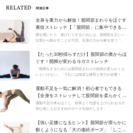
RELATED
関連記事
全身を重力から解放！股関節まわりをほぐす
裏技ストレッチ【「股関節」に集中できる寝
たまま壁ヨガ】
脚を開いたり、曲げたりするためには、股関節を正しい
位置から動かすことが大切。全身の力みを解き放つ「寝
たまま壁ヨガ」なら、股関節だけに意識を集中でき、可
動域が無理なく広がります。
【たった30秒揺らすだけ】股関節の奥からほ
ぐす！開脚が変わるヨガストレッチ
「開脚をするためには股関節まわりの筋肉が柔らかくな
いといけない」「それには地道な練習と努力が必要！」
と思っていませんか？筋肉のストレッチをせず、30秒揺
れるだけでも開脚やあぐらのポーズが変わるヨガストレ
運動不足を一気に解消！初心者でもできる
ッチをご紹介。どれだけ開脚が変わるか試してみて！
【全身をストレッチして股関節を柔らかくす
るヨガポーズ】
運動不足の体をほぐし、効率よく代謝を上げられるヨガ
初心者にもおすすめのポーズを紹介します。
【強い足腰になるヒント】股関節が滑らかに
動くようになる「犬の連続ポーズ」「しこふ