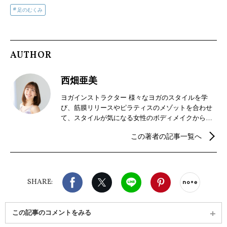
足のむくみ
AUTHOR
西畑亜美
ヨガインストラクター 様々なヨガのスタイルを学
び、筋膜リリースやピラティスのメゾットを合わせ
て、スタイルが気になる女性のボディメイクから柔
軟性を高めたいプロスポーツ選手からも定評があ
この著者の記事一覧へ
る。 武蔵小杉&aヨガ主宰。オンラインサロン&a運
営。 1000人規模のイベントでも講師担当。雑誌や動
画メディア監修、モデル出演など活動の幅を広げ
る。
Facebook
X（旧twitter）
LINE
Pinterest
noteで
SHARE:
この記事のコメントをみる