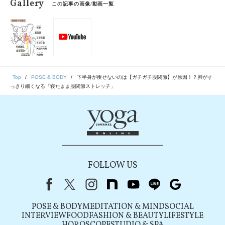
Gallery
この記事の画像/動画一覧
Top
POSE & BODY
下半身が痩せないのは【ガチガチ股関節】が原因！？脚がす
っきり細くなる「寝たまま股関節ストレッチ」
FOLLOW US
Facebook
X（旧Twitter）
instagram
note
youtube
line
Google
POSE & BODY
MEDITATION & MIND
SOCIAL
INTERVIEW
FOOD
FASHION & BEAUTY
LIFESTYLE