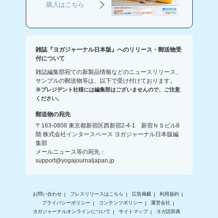
購入はこちら
雑誌『ヨガジャーナル日本版』へのリリース・郵送物受
付について
雑誌編集部宛ての新製品情報などのニュースリリース、
サンプルの郵送物等は、以下で受け付けております。
※プレジデント社様には編集部はございませんので、ご注意
ください。
郵送物の宛先
〒163-0808 東京都新宿区西新宿2-4-1 新宿ＮＳビル8
階 株式会社インタースペース ヨガジャーナル日本版編
集部
メールニュース等の宛先：
support@yogajournaljapan.jp
お問い合わせ
プレスリリースはこちら
広告掲載
利用規約
プライバシーポリシー
コンテンツポリシー
運営会社
ヨガジャーナルオンラインについて
サイトマップ
ヨガ語辞典