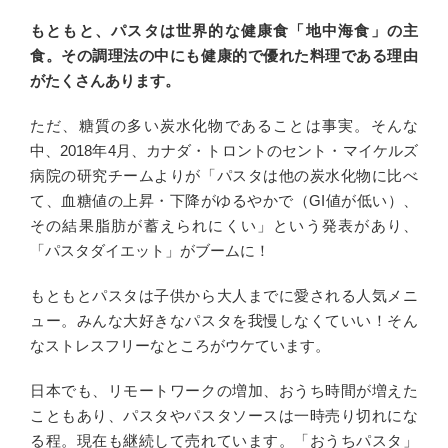
もともと、パスタは世界的な健康食「地中海食」の主
食。その調理法の中にも健康的で優れた料理である理由
がたくさんあります。
ただ、糖質の多い炭水化物であることは事実。そんな
中、2018年4月、カナダ・トロントのセント・マイケルズ
病院の研究チームよりが「パスタは他の炭水化物に比べ
て、血糖値の上昇・下降がゆるやかで（GI値が低い）、
その結果脂肪が蓄えられにくい」という発表があり、
「パスタダイエット」がブームに！
もともとパスタは子供から大人までに愛される人気メニ
ュー。みんな大好きなパスタを我慢しなくていい！そん
なストレスフリーなところがウケています。
日本でも、リモートワークの増加、おうち時間が増えた
こともあり、パスタやパスタソースは一時売り切れにな
る程。現在も継続して売れています。「おうちパスタ」