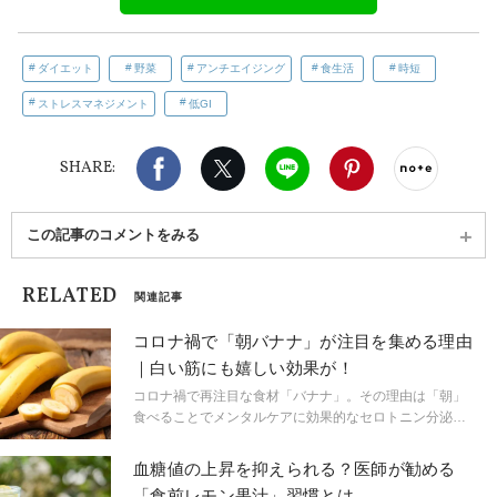
ダイエット
野菜
アンチエイジング
食生活
時短
ストレスマネジメント
低GI
Facebook
X（旧twitter）
LINE
Pinterest
noteで
SHARE:
この記事のコメントをみる
RELATED
関連記事
コロナ禍で「朝バナナ」が注目を集める理由
｜白い筋にも嬉しい効果が！
コロナ禍で再注目な食材「バナナ」。その理由は「朝」
食べることでメンタルケアに効果的なセロトニン分泌に
働くから。リラックス効果から安眠、便秘解消、冷えな
ど更年期症状の緩和、ダイエットにも嬉しい効果が期待
血糖値の上昇を抑えられる？医師が勧める
できます。最近では、プロテインドリンクの専門店が
「食前レモン果汁」習慣とは