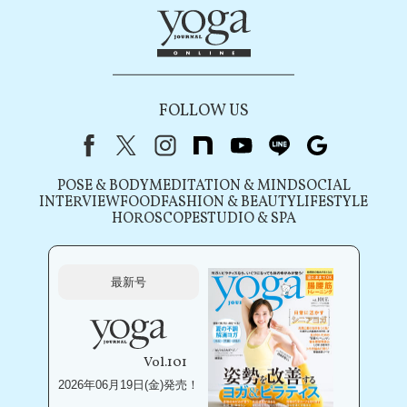
FOLLOW US
Facebook
X（旧Twitter）
instagram
note
youtube
line
Google
POSE & BODY
MEDITATION & MIND
SOCIAL
INTERVIEW
FOOD
FASHION & BEAUTY
LIFESTYLE
HOROSCOPE
STUDIO & SPA
最新号
Vol.101
2026年06月19日(金)発売！