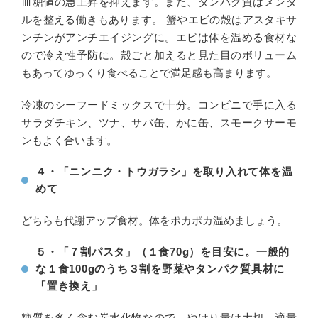
血糖値の急上昇を抑えます。また、タンパク質はメンタ
ルを整える働きもあります。 蟹やエビの殻はアスタキサ
ンチンがアンチエイジングに。エビは体を温める食材な
ので冷え性予防に。殻ごと加えると見た目のボリューム
もあってゆっくり食べることで満足感も高まります。
冷凍のシーフードミックスで十分。コンビニで手に入る
サラダチキン、ツナ、サバ缶、かに缶、スモークサーモ
ンもよく合います。
４・「ニンニク・トウガラシ」を取り入れて体を温
めて
どちらも代謝アップ食材。体をポカポカ温めましょう。
５・「７割パスタ」（１食70g）を目安に。一般的
な１食100gのうち３割を野菜やタンパク質具材に
「置き換え」
糖質を多く含む炭水化物なので、やはり量は大切。適量