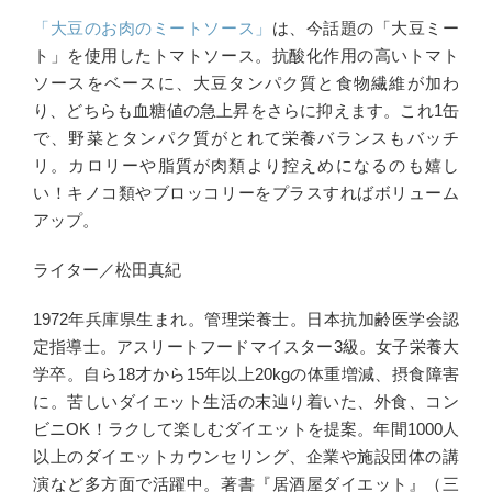
「大豆のお肉のミートソース」
は、今話題の「大豆ミー
ト」を使用したトマトソース。抗酸化作用の高いトマト
ソースをベースに、大豆タンパク質と食物繊維が加わ
り、どちらも血糖値の急上昇をさらに抑えます。これ1缶
で、野菜とタンパク質がとれて栄養バランスもバッチ
リ。カロリーや脂質が肉類より控えめになるのも嬉し
い！キノコ類やブロッコリーをプラスすればボリューム
アップ。
ライター／松田真紀
1972年兵庫県生まれ。管理栄養士。日本抗加齢医学会認
定指導士。アスリートフードマイスター3級。女子栄養大
学卒。自ら18才から15年以上20kgの体重増減、摂食障害
に。苦しいダイエット生活の末辿り着いた、外食、コン
ビニOK！ラクして楽しむダイエットを提案。年間1000人
以上のダイエットカウンセリング、企業や施設団体の講
演など多方面で活躍中。著書『居酒屋ダイエット』（三