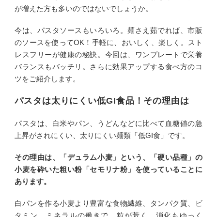
が増えた方も多いのではないでしょうか。
今は、パスタソースもいろいろ。麺さえ茹でれば、市販
のソースを使ってOK！手軽に、おいしく、楽しく。スト
レスフリーが健康の秘訣。今回は、ワンプレートで栄養
バランスもバッチリ。さらに効果アップする食べ方のコ
ツをご紹介します。
パスタは太りにくい低GI食品！その理由は
パスタは、白米やパン、うどんなどに比べて血糖値の急
上昇がされにくい、太りにくい麺類「低GI食」です。
その理由は、「デュラム小麦」という、「硬い品種」の
小麦を砕いた粗い粉
「セモリナ粉」
を使っていることに
あります。
白パンを作る小麦より豊富な食物繊維、タンパク質、ビ
タミン、ミネラルの働きで、粒が荒く、消化もゆっく