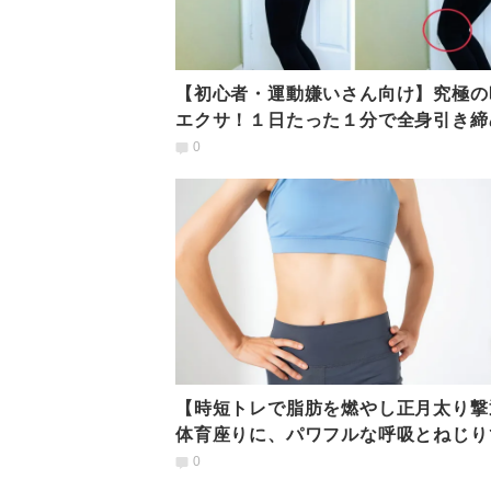
【初心者・運動嫌いさん向け】究極の
エクサ！１日たった１分で全身引き締
叶う「壁プランク」
0
【時短トレで脂肪を燃やし正月太り撃
体育座りに、パワフルな呼吸とねじり
謝アップ！くびれのあるウエストに
0