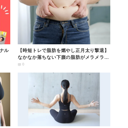
ナル
【時短トレで脂肪を燃やし正月太り撃退】
なかなか落ちない下腹の脂肪がメラメラ燃
える！
0