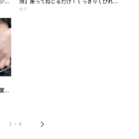
ジレ
消】座ってねじるだけ！くっきりくびれが
蘇る「時短ピラティス」
0
置に
1
4
/