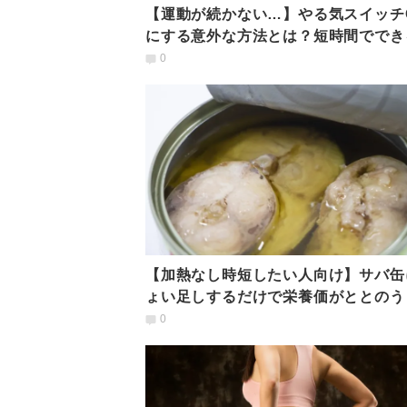
【運動が続かない…】やる気スイッチ
にする意外な方法とは？短時間ででき
全身引き締めエクサ
0
【加熱なし時短したい人向け】サバ缶
ょい足しするだけで栄養価がととのう
すすめ食材５選
0