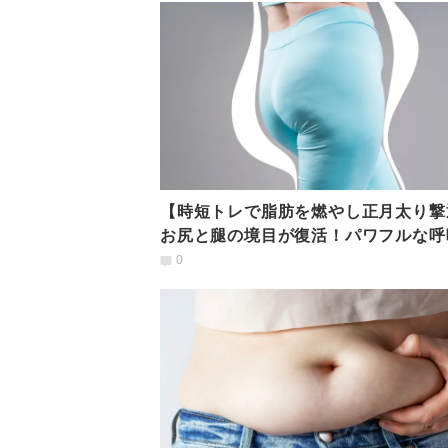
【時短トレで脂肪を燃やし正月太り撃
お尻と腿の境目が復活！パワフルな呼
スクワットでお尻の筋肉が目覚める
0