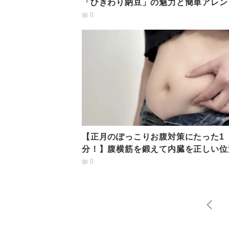
「ひきわり納豆」の魅力と簡単アレン
シピを管理栄養士が解説
0
【正月のぽっこりお腹対策にたった1
分！】腹横筋を鍛えて内臓を正しい位
整える「時短ピラティス」
0