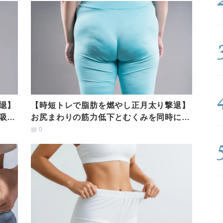
退】
【時短トレで脂肪を燃やし正月太り撃退】
吸と
お尻まわりの筋力低下とむくみを同時に解
消。垂れ尻がキュッと引き締まる！
0