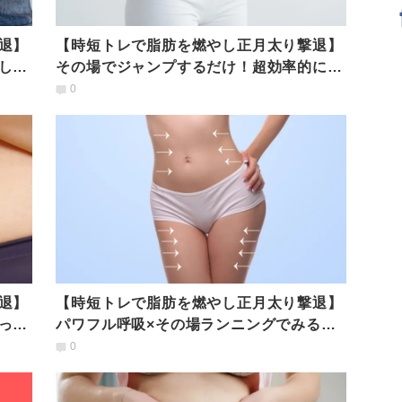
退】
【時短トレで脂肪を燃やし正月太り撃退】
し下
その場でジャンプするだけ！超効率的に代
謝UP、脂肪をためない痩せ体質に
0
退】
【時短トレで脂肪を燃やし正月太り撃退】
っこ
パワフル呼吸×その場ランニングでみるみ
る脂肪が落ちて全身痩せへ
0