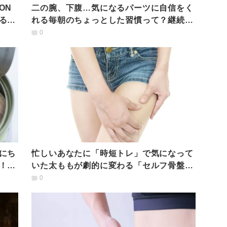
ON
二の腕、下腹…気になるパーツに自信をく
る！
れる毎朝のちょっとした習慣って？継続で
きる朝の時短エクサ
0
にち
忙しいあなたに「時短トレ」で気になって
！お
いた太ももが劇的に変わる「セルフ骨盤ケ
ア」
0