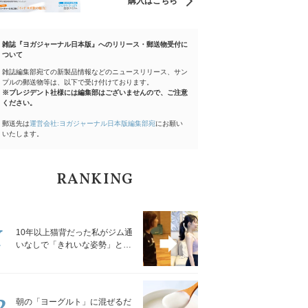
購入はこちら
雑誌『ヨガジャーナル日本版』へのリリース・郵送物受付に
ついて
雑誌編集部宛ての新製品情報などのニュースリリース、サン
プルの郵送物等は、以下で受け付けております。
※プレジデント社様には編集部はございませんので、ご注意
ください。
郵送先は
運営会社:ヨガジャーナル日本版編集部宛
にお願い
いたします。
RANKING
1
10年以上猫背だった私がジム通
いなしで「きれいな姿勢」と褒
められるようになった秘密の習
慣
2
朝の「ヨーグルト」に混ぜるだ