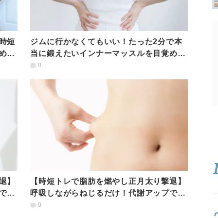
時短
ジムに行かなくてもいい！たった2分で本
めが
当に鍛えたいインナーマッスルを目覚めさ
せる時短エクサ
0
退】
【時短トレで脂肪を燃やし正月太り撃退】
で代
呼吸しながらねじるだけ！代謝アップで脂
肪がメラメラ燃えてくびれ復活！
0