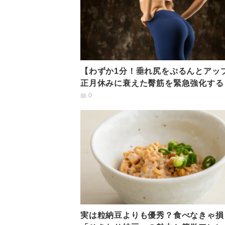
【わずか1分！垂れ尻をぷるんとアッ
正月休みに衰えた臀筋を緊急強化する
短ピラティス」
0
実は粒納豆よりも優秀？食べなきゃ損