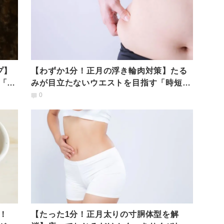
プ】
【わずか1分！正月の浮き輪肉対策】たる
「時
みが目立たないウエストを目指す「時短ピ
ラティス」
0
！
【たった1分！正月太りの寸胴体型を解