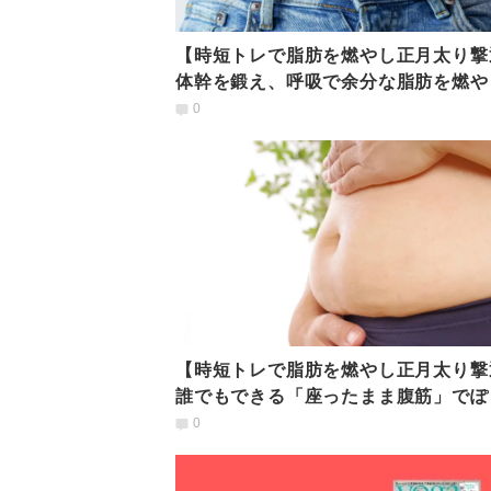
【時短トレで脂肪を燃やし正月太り撃
体幹を鍛え、呼吸で余分な脂肪を燃や
腹のたるみをすっきり！
0
【時短トレで脂肪を燃やし正月太り撃
誰でもできる「座ったまま腹筋」でぽ
り下腹をへこませる！
0