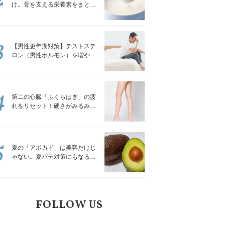
け。骨を支える栄養素をまとめ
て補える食材3選｜管理栄養士が
解説
3
【男性更年期対策】テストステ
ロン（男性ホルモン）を増やす
「５つの食品」
4
第二の心臓「ふくらはぎ」の疲
れをリセット！硬さがみるみる
ほぐれる「壁を使ってできる簡
単ストレッチ」
5
夏の「アボカド」は美容だけじ
ゃない。夏バテ対策にもなる意
外な食べ方｜管理栄養士が解説
FOLLOW US