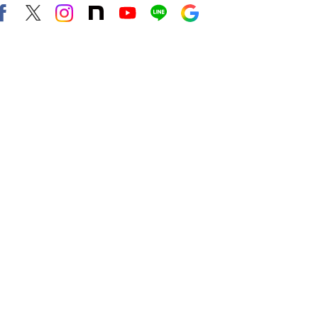
Facebook
X（旧twitter）
instagram
note
Youtube
line
Google