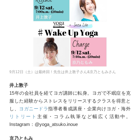
9月12日（土）は最終回！先生は井上敦子さん&京乃ともみさん
井上敦子
15年の会社員を経てヨガ講師に転身。ヨガで不眠症を克
服した経験からストレスをリリースするクラスを得意と
し、
ヨガニードラ
指導者養成講座・企業向けヨガ・海外
リトリート
主催・コラム執筆など幅広く活動中。
Instagram：@yoga_atsuko.inoue
京乃ともみ