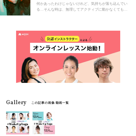
り、集中力が欠けて逆転のポーズなどでフラついて怪我
何かあったわけじゃないけれど、気持ちが落ち込んでい
に繋がることもあります。実は睡眠の質を高めるには
る…そんな時は、無理してアクティブに動かなくても
「朝ごはん」が重要。いつものコンビニで買えるオスス
OK。だら～っとテレビを見ながらゆる〜くできる、ちょ
メ３選をご紹介。
っとだけ元気になる方法をお届けします。
Gallery
この記事の画像/動画一覧