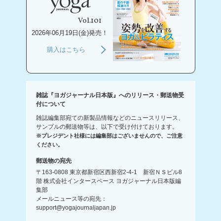
Vol.101
2026年06月19日(金)発売！
購入はこちら
雑誌『ヨガジャーナル日本版』へのリリース・郵送物受
付について
雑誌編集部宛ての新製品情報などのニュースリリース、
サンプルの郵送物等は、以下で受け付けております。
※プレジデント社様には編集部はございませんので、ご注意
ください。
郵送物の宛先
〒163-0808 東京都新宿区西新宿2-4-1 新宿ＮＳビル8
階 株式会社インタースペース ヨガジャーナル日本版編
集部
メールニュース等の宛先：
support@yogajournaljapan.jp