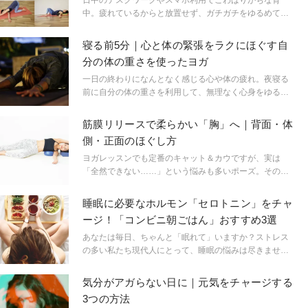
日中のデスクワークやスマホ利用でこわばりがちな背
中。疲れているからと放置せず、ガチガチをゆるめてか
ら寝るようにしましょう。たった５分ほどですが、やる
とやらないとでは違いがでます！早速やってみましょ
寝る前5分｜心と体の緊張をラクにほぐす自
う。
分の体の重さを使ったヨガ
一日の終わりになんとなく感じる心や体の疲れ。夜寝る
前に自分の体の重さを利用して、無理なく心身をゆるめ
るヨガポーズをしてみませんか？必要に応じてブランケ
ットやクッションを使って体をサポートする、頑張らず
筋膜リリースで柔らかい「胸」へ｜背面・体
に受け身でできるヨガポーズです。
側・正面のほぐし方
ヨガレッスンでも定番のキャット＆カウですが、実は
「全然できない……」という悩みも多いポーズ。その原
因は、筋肉のこりと、椎間板の弾力不足から来る胸椎の
硬さ。この企画では、その両面にアプローチし、キャッ
睡眠に必要なホルモン「セロトニン」をチャ
ト＆カウが激変するメソッドをご紹介します。今回のテ
ージ！「コンビニ朝ごはん」おすすめ3選
ーマは、筋膜リリースで胸椎まわりの筋肉をゆるめる方
法！
あなたは毎日、ちゃんと「眠れて」いますか？ストレス
の多い私たち現代人にとって、睡眠の悩みは尽きませ
ん。加齢とともに「サーガディアンリズム（体内時
計）」がズレやすくなってくることも、眠りが浅くなる
気分がアガらない日に｜元気をチャージする
原因のひとつです。睡眠不足は美容の大敵。それだけで
3つの方法
なく、せっかくのヨガレッスンで、すぐに息があがった