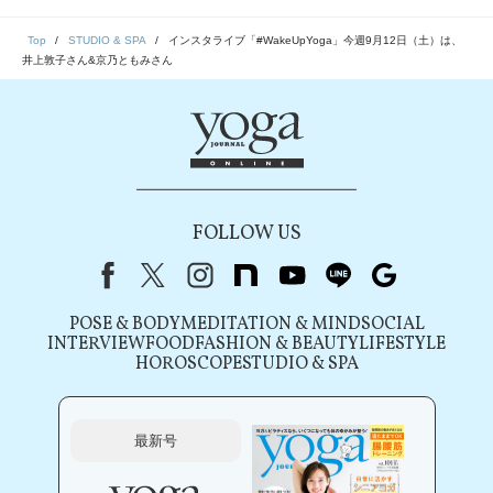
Top
STUDIO & SPA
インスタライブ「#WakeUpYoga」今週9月12日（土）は、
井上敦子さん&京乃ともみさん
FOLLOW US
Facebook
X（旧Twitter）
instagram
note
youtube
line
Google
POSE & BODY
MEDITATION & MIND
SOCIAL
INTERVIEW
FOOD
FASHION & BEAUTY
LIFESTYLE
HOROSCOPE
STUDIO & SPA
最新号