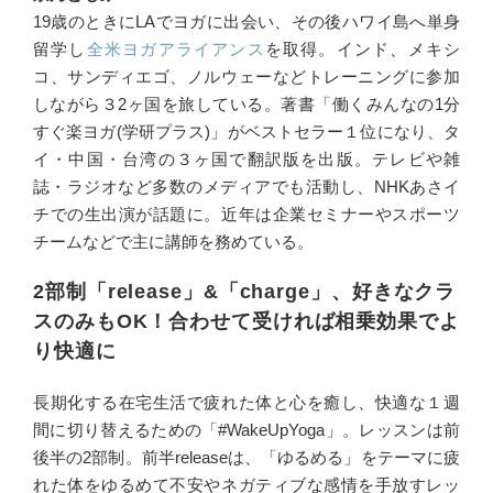
19歳のときにLAでヨガに出会い、その後ハワイ島へ単身
留学し
全米ヨガアライアンス
を取得。インド、メキシ
コ、サンディエゴ、ノルウェーなどトレーニングに参加
しながら３2ヶ国を旅している。著書「働くみんなの1分
すぐ楽ヨガ(学研プラス)」がベストセラー１位になり、タ
イ・中国・台湾の３ヶ国で翻訳版を出版。テレビや雑
誌・ラジオなど多数のメディアでも活動し、NHKあさイ
チでの生出演が話題に。近年は企業セミナーやスポーツ
チームなどで主に講師を務めている。
2部制「release」&「charge」、好きなクラ
スのみもOK！合わせて受ければ相乗効果でよ
り快適に
長期化する在宅生活で疲れた体と心を癒し、快適な１週
間に切り替えるための「#WakeUpYoga」。レッスンは前
後半の2部制。前半releaseは、「ゆるめる」をテーマに疲
れた体をゆるめて不安やネガティブな感情を手放すレッ