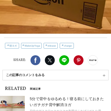
朝ヨガ
WakeUpYoga
release
charge
Facebook
X（旧twitter）
LINE
Pinterest
noteで
SHARE:
この記事のコメントをみる
RELATED
関連記事
5分で背中をゆるめる！寝る前にしておきた
いガチガチ背中解消ヨガ