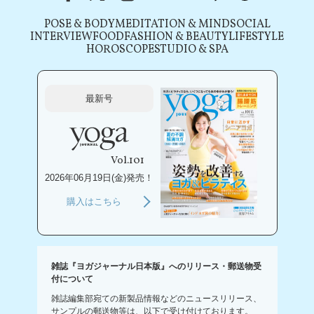
POSE & BODY
MEDITATION & MIND
SOCIAL
INTERVIEW
FOOD
FASHION & BEAUTY
LIFESTYLE
HOROSCOPE
STUDIO & SPA
最新号
Vol.101
2026年06月19日(金)発売！
購入はこちら
雑誌『ヨガジャーナル日本版』へのリリース・郵送物受
付について
雑誌編集部宛ての新製品情報などのニュースリリース、
サンプルの郵送物等は、以下で受け付けております。