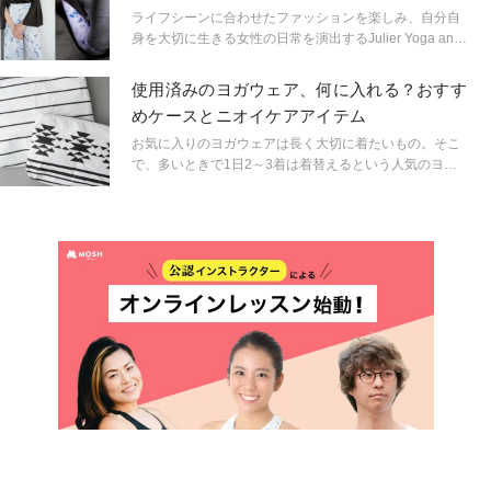
ライフシーンに合わせたファッションを楽しみ、自分自
身を大切に生きる女性の日常を演出するJulier Yoga and
Relaxの今季の新作は大人のこなれ感を演出してくれるア
イテムが数多く登場しています。
使用済みのヨガウェア、何に入れる？おすす
めケースとニオイケアアイテム
お気に入りのヨガウェアは長く大切に着たいもの。そこ
で、多いときで1日2～3着は着替えるという人気のヨガ
インストラクターに洗濯アイテムについて聞いてみまし
た。使用済みのヨガウェア、バッグに直接入れるのはち
ょっと…という時におすすめのケースや、汚れ・ニオイ
のケアアイテムなどをご紹介！