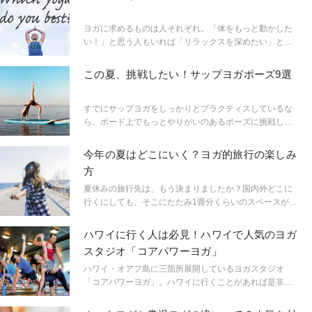
ヨガに求めるものは人それぞれ。「体をもっと動かした
い！」と思う人もいれば「リラックスを深めたい」とい
う人もいる。ヨガ哲学を学びたい人もいるだろう。そん
な「さまざまなニーズ」を満たす、あなたにぴったりの
この夏、挑戦したい！サップヨガポーズ9選
ヨガを見つけるためのチャートをご紹介。いま続けてい
るヨガではなく、新しいヨガのスタイルに出会いたい人
にもおすすめのチャート。ぜひ試してみて！
すでにサップヨガをしっかりとプラクティスしているな
ら、ボード上でもっとやりがいのあるポーズに挑戦して
みたいと思うはず。馴染みのあるポーズの思いもよらな
い変化形が満載のこれからご紹介するシークエンスに挑
今年の夏はどこにいく？ヨガ的旅行の楽しみ
戦してみよう！
方
夏休みの旅行先は、もう決まりましたか？国内外どこに
行くにしても、そこにたたみ1畳分くらいのスペースがあ
れば、どこでもMYヨガプレイスになってしまうもの。ヨ
ガはどこでも楽しめるのが魅力！ヨガ的なマインドも、
ハワイに行く人は必見！ハワイで人気のヨガ
旅で味わうことができそうです。旅から学ぶ、ヨガ哲学
スタジオ「コアパワーヨガ」
とは？
ハワイ・オアフ島に三箇所展開しているヨガスタジオ
「コアパワーヨガ」。ハワイに行くことがあれば是非立
ち寄ってみよう。