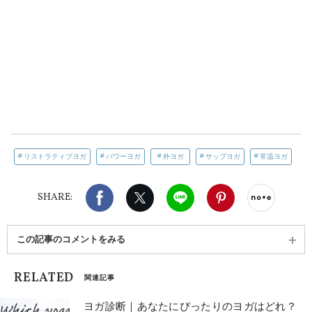
リストラティブヨガ
パワーヨガ
外ヨガ
サップヨガ
常温ヨガ
Facebook
X（旧twitter）
LINE
Pinterest
noteで
SHARE:
この記事のコメントをみる
RELATED
関連記事
ヨガ診断｜あなたにぴったりのヨガはどれ？