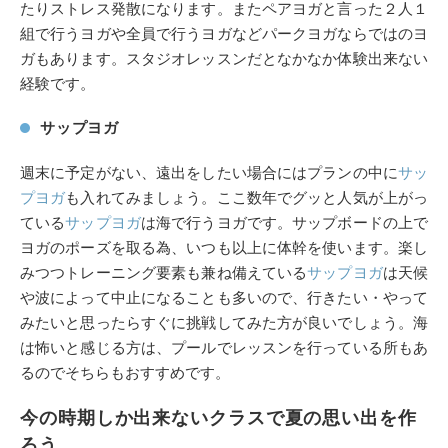
たりストレス発散になります。またペアヨガと言った２人１
組で行うヨガや全員で行うヨガなどパークヨガならではのヨ
ガもあります。スタジオレッスンだとなかなか体験出来ない
経験です。
サップヨガ
週末に予定がない、遠出をしたい場合にはプランの中に
サッ
プヨガ
も入れてみましょう。ここ数年でグッと人気が上がっ
ている
サップヨガ
は海で行うヨガです。サップボードの上で
ヨガのポーズを取る為、いつも以上に体幹を使います。楽し
みつつトレーニング要素も兼ね備えている
サップヨガ
は天候
や波によって中止になることも多いので、行きたい・やって
みたいと思ったらすぐに挑戦してみた方が良いでしょう。海
は怖いと感じる方は、プールでレッスンを行っている所もあ
るのでそちらもおすすめです。
今の時期しか出来ないクラスで夏の思い出を作
ろう