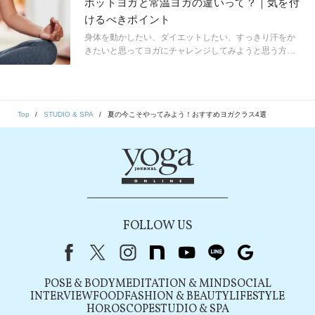
ホットヨガと常温ヨガの違いって？｜気を付
けるべきポイント
身体を動かしたい、ダイエットしたい、すっきり汗をか
きたいと思ってヨガにチャレンジしてみようと思う方も
多いはず。でも初めてのチャレンジは誰だって不安に感
じるもの。より快適にレッスンを受けるために常温ヨ
ガ、ホットヨガの違い、どんなウェアを着たらいいの
か、何を気を付けたいかポイントをご紹介！
Top
STUDIO & SPA
夏の今こそやってみよう！おすすめヨガクラス4選
FOLLOW US
Facebook
X（旧Twitter）
instagram
note
youtube
line
Google
POSE & BODY
MEDITATION & MIND
SOCIAL
INTERVIEW
FOOD
FASHION & BEAUTY
LIFESTYLE
HOROSCOPE
STUDIO & SPA