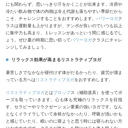
にも関わらず、思いっきり汗をかくことが出来ます。冷房や
冷たい飲み物で体の内側は冷え代謝も落ちやすい季節だから
こそ、チャレンジすることをおすすめします。
パワーヨガ
ク
ラスは運動量も上がりますが、テンポが良いのでいつも以上
に集中力も高まり、１レッスンがあっという間に感じるでし
ょう。ぜひ夏の時期に思い切って
パワーヨガ
クラスにチャレ
ンジしてみましょう。
リラックス効果が高まるリストラティブヨガ
暑苦しさでなかなか寝付けず体がだるかったり、疲労が溜ま
っている方へは
リストラティブヨガ
をおすすめします。
リストラティブヨガ
とは
プロップ
ス（補助道具）を使ってポ
ーズを取っていきます。心も体も究極のリラックスを目指
す、セラピーやリラクゼーション要素の強いヨガです。なん
となくイライラしていて余裕がなかったり、呼吸が浅いかも
と感じていたり、眠いのに寝ようと思う時には寝られない方