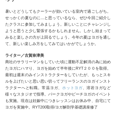
暑いとどうしてもクーラーが効いている室内で過ごしがち。
せっかくの夏なのに…と思っているなら、ぜひ今回ご紹介し
たクラスに参加してみましょう。新しいことにチャレンジし
ようと思うと少し緊張するかもしれません。しかし始まって
みると楽しさの方が上回るでしょう。今年の夏はヨガを通し
て、新しい楽しみ方をしてみてはいかがでしょうか。
ライター／古賀奈津美
商社のサラリーマンをしていた頃に運動不足解消の為に始め
たヨガにハマり、ヨガを始めて半年後にRYT２００を取得。
最初は週末のみインストラクターをしていたが、もっとスキ
ルを上げたいと思い思い切ってフリーランスのヨガインスト
ラクターへと転職。常温ヨガ、
ホットヨガ
、溶岩ヨガなど
様々なスタジオで指導。パークヨガやビーチヨガのイベント
も実施。現在は妊娠中につきレッスンはお休み中、自宅にて
ヨガを実施中。RYT200取得/ヨガ解剖学基礎講座修了