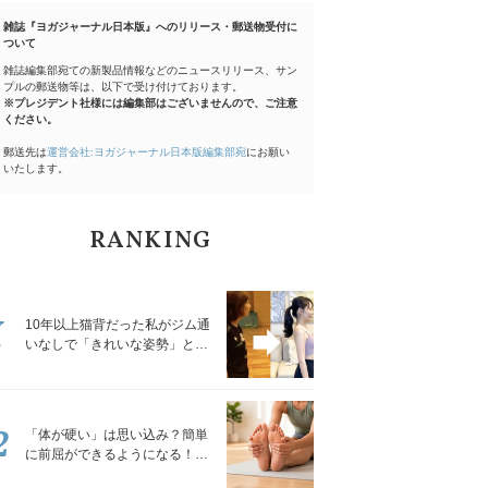
雑誌『ヨガジャーナル日本版』へのリリース・郵送物受付に
ついて
雑誌編集部宛ての新製品情報などのニュースリリース、サン
プルの郵送物等は、以下で受け付けております。
※プレジデント社様には編集部はございませんので、ご注意
ください。
郵送先は
運営会社:ヨガジャーナル日本版編集部宛
にお願い
いたします。
RANKING
1
10年以上猫背だった私がジム通
いなしで「きれいな姿勢」と褒
められるようになった秘密の習
慣
2
「体が硬い」は思い込み？簡単
に前屈ができるようになる！腿
裏を少しずつゆるめる「前屈ス