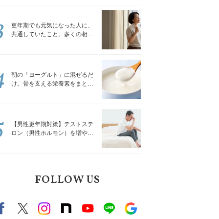
トレッチ」
3
更年期でも元気になった人に、
共通していたこと。多くの相談
を受けてきた私が言える、たっ
たひとつのこと
4
朝の「ヨーグルト」に混ぜるだ
け。骨を支える栄養素をまとめ
て補える食材3選｜管理栄養士が
解説
5
【男性更年期対策】テストステ
ロン（男性ホルモン）を増やす
「５つの食品」
FOLLOW US
Facebook
X（旧twitter）
instagram
note
Youtube
line
Google