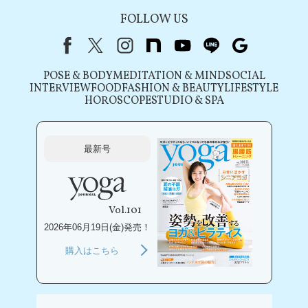
FOLLOW US
Facebook
X（旧Twitter）
instagram
note
youtube
line
Google
POSE & BODY
MEDITATION & MIND
SOCIAL
INTERVIEW
FOOD
FASHION & BEAUTY
LIFESTYLE
HOROSCOPE
STUDIO & SPA
最新号
Vol.101
2026年06月19日(金)発売！
購入はこちら