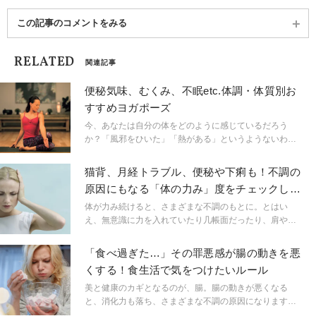
この記事のコメントをみる
RELATED
関連記事
便秘気味、むくみ、不眠etc.体調・体質別お
すすめヨガポーズ
今、あなたは自分の体をどのように感じているだろう
か？「風邪をひいた」「熱がある」というようないわゆ
る病気の症状と言うほどのものでなくても、「便秘気
味」「目が充血している」「ニキビができた」「焦って
猫背、月経トラブル、便秘や下痢も！不調の
いる」といった些細な状態にまで目を向けてみることは
原因にもなる「体の力み」度をチェックしよ
とても大切なことだ。アーユルヴェーダの考えで、それ
う
らの状態を整えることができる。ドーシャ（エネルギ
体が力み続けると、さまざまな不調のもとに。とはい
ー）ごとに、体調のバランスを整えるポーズを紹介す
え、無意識に力を入れていたり几帳面だったり、肩や腰
る。
が凝っていたり…ストレス社会を生きる現代人は常に
「力み」と隣り合わせ。まずは日常生活やヨガの動きを
「食べ過ぎた…」その罪悪感が腸の動きを悪
見直し、力みの現状を把握しましょう。
くする！食生活で気をつけたいルール
美と健康のカギとなるのが、腸。腸の動きが悪くなる
と、消化力も落ち、さまざまな不調の原因になります。
普段の食生活で気をつけたいルールをご紹介。