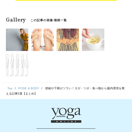
Gallery
この記事の画像/動画一覧
Top
POSE & BODY
便秘や下痢がツラい！ヨガ・ツボ・食べ物から腸内環境を整
える記事5選【まとめ】