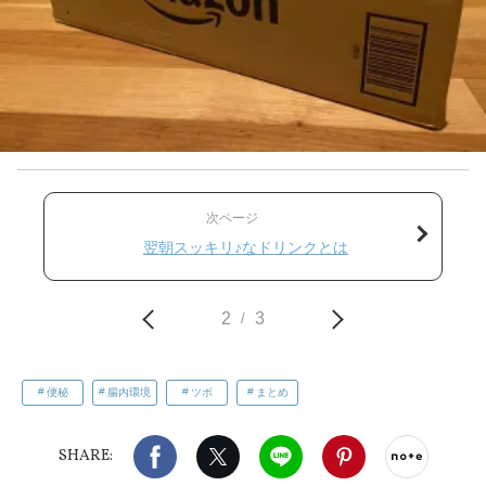
次ページ
翌朝スッキリ♪なドリンクとは
2
3
/
便秘
腸内環境
ツボ
まとめ
Facebook
X（旧twitter）
LINE
Pinterest
noteで
SHARE: