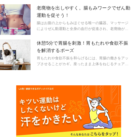
老廃物を出しやすく。腸もみワークでぜん動
運動を促そう！
腸はお腹の上からもみほぐせる唯一の臓器。マッサージ
によりぜん動運動と全身の血行が促進され、老廃物が出
やすくなります。腸セラピストの真野わか先生に、腸も
みワークを教えていただきました。
休憩5分で胃腸を刺激！胃もたれや食欲不振
を解消するポーズ
胃もたれや食欲不振を和らげるには、胃腸の働きをアッ
プさせることがカギ。座ったまま上体をねじるチェアヨ
ガの三角のポーズで、内臓を刺激し、胃腸を活性化させ
ましょう。会社のデスクではもちろん、トイレでもでき
るので、休憩時間にぜひ。ヨガインストラクターの京乃
ともみ先生に、チェアヨガの三角のポーズを教えていた
だきました。