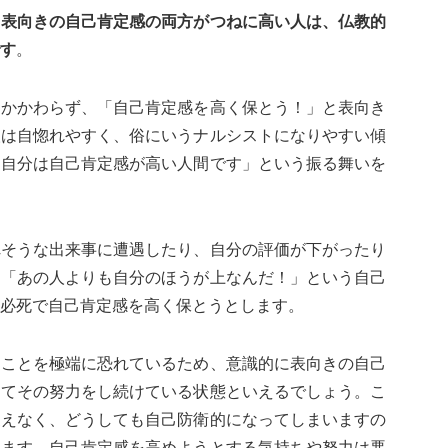
り表向きの自己肯定感の両方がつねに高い人は、仏教的
す
。
もかかわらず、「自己肯定感を高く保とう！」と表向き
人は自惚れやすく、俗にいうナルシストになりやすい傾
「自分は自己肯定感が高い人間です」という振る舞いを
れそうな出来事に遭遇したり、自分の評価が下がったり
」「あの人よりも自分のほうが上なんだ！」という自己
必死で自己肯定感を高く保とうとします。
うことを極端に恐れているため、意識的に表向きの自己
してその努力をし続けている状態といえるでしょう。こ
支えなく、どうしても自己防衛的になってしまいますの
ります。自己肯定感を高めようとする気持ちや努力は悪