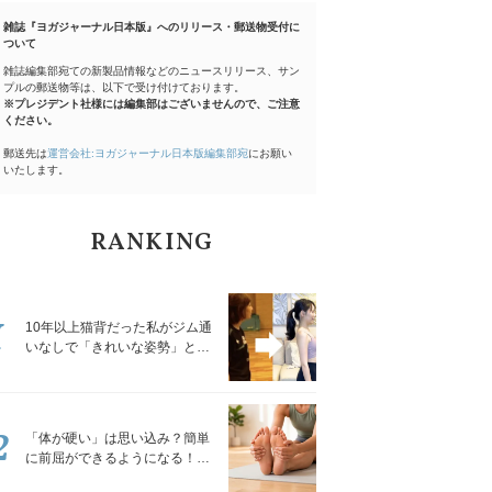
雑誌『ヨガジャーナル日本版』へのリリース・郵送物受付に
ついて
雑誌編集部宛ての新製品情報などのニュースリリース、サン
プルの郵送物等は、以下で受け付けております。
※プレジデント社様には編集部はございませんので、ご注意
ください。
郵送先は
運営会社:ヨガジャーナル日本版編集部宛
にお願い
いたします。
RANKING
1
10年以上猫背だった私がジム通
いなしで「きれいな姿勢」と褒
められるようになった秘密の習
慣
2
「体が硬い」は思い込み？簡単
に前屈ができるようになる！腿
裏を少しずつゆるめる「前屈ス