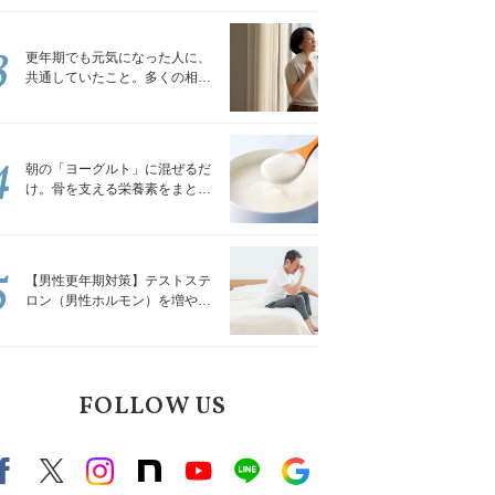
トレッチ」
3
更年期でも元気になった人に、
共通していたこと。多くの相談
を受けてきた私が言える、たっ
たひとつのこと
4
朝の「ヨーグルト」に混ぜるだ
け。骨を支える栄養素をまとめ
て補える食材3選｜管理栄養士が
解説
5
【男性更年期対策】テストステ
ロン（男性ホルモン）を増やす
「５つの食品」
FOLLOW US
Facebook
X（旧twitter）
instagram
note
Youtube
line
Google