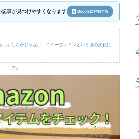
ルの記事が
見つけやすくなります
Googleに
登録する
せい」なんかじゃない。マミーブレインという脳の変化に
広告