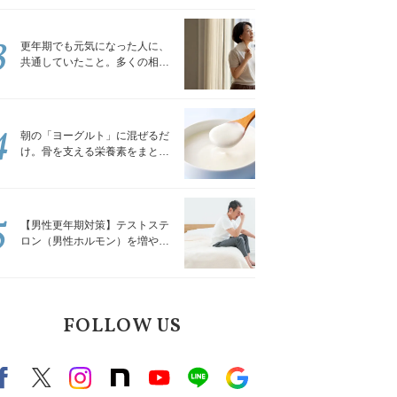
トレッチ」
3
更年期でも元気になった人に、
共通していたこと。多くの相談
を受けてきた私が言える、たっ
たひとつのこと
4
朝の「ヨーグルト」に混ぜるだ
け。骨を支える栄養素をまとめ
て補える食材3選｜管理栄養士が
解説
5
【男性更年期対策】テストステ
ロン（男性ホルモン）を増やす
「５つの食品」
FOLLOW US
Facebook
X（旧twitter）
instagram
note
Youtube
line
Google