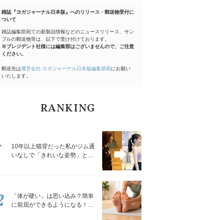
雑誌『ヨガジャーナル日本版』へのリリース・郵送物受付に
ついて
雑誌編集部宛ての新製品情報などのニュースリリース、サン
プルの郵送物等は、以下で受け付けております。
※プレジデント社様には編集部はございませんので、ご注意
ください。
郵送先は
運営会社:ヨガジャーナル日本版編集部宛
にお願い
いたします。
RANKING
1
10年以上猫背だった私がジム通
いなしで「きれいな姿勢」と褒
められるようになった秘密の習
慣
2
「体が硬い」は思い込み？簡単
に前屈ができるようになる！腿
裏を少しずつゆるめる「前屈ス