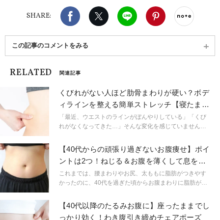
レッスンは、50代以降の方に人気。
Facebook
X（旧twitter）
LINE
Pinterest
noteで
SHARE:
この記事のコメントをみる
RELATED
関連記事
くびれがない人ほど肋骨まわりが硬い？ボデ
ィラインを整える簡単ストレッチ【寝たまま
でOK】
「最近、ウエストのラインがぼんやりしている」「くび
れがなくなってきた…」そんな変化を感じていません
か？その原因、腹筋の衰えだけでなく、肋骨まわりの硬
さが関係しているかもしれません。実は、肋骨まわりが
【40代からの頑張り過ぎないお腹痩せ】ポイ
ガチガチに固まると呼吸が浅くなるだけでなく、姿勢が
ントは2つ！ねじる＆お腹を薄くして息を吐
崩れ、ボディラインにも影響を及ぼします。そこで今回
くだけエクサ
は、呼吸を深めながら姿勢と体型を同時に整える、寝た
これまでは、腰まわりやお尻、太ももに脂肪がつきやす
ままできる簡単なストレッチをご紹介します。
かったのに、40代を過ぎた頃からお腹まわりに脂肪がつ
くようになってきた――。こんなふうに更年期世代は、
脂肪のつき方が変わってくることがあるんです。そのう
【40代以降のたるみお腹に】座ったままでし
え、ハードなお腹痩せエクササイズは、年々続けるのが
っかり効く！わき腹引き締めチェアポーズ