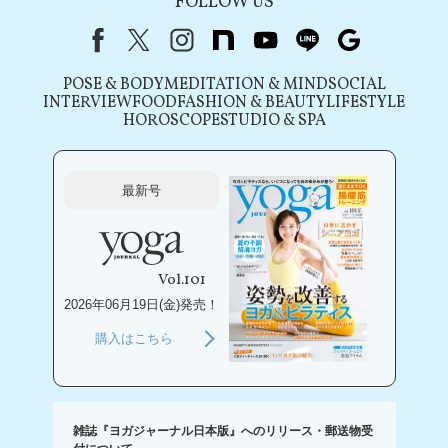
FOLLOW US
Facebook
X（旧Twitter）
instagram
note
youtube
line
Google
POSE & BODY
MEDITATION & MIND
SOCIAL
INTERVIEW
FOOD
FASHION & BEAUTY
LIFESTYLE
HOROSCOPE
STUDIO & SPA
最新号
Vol.101
2026年06月19日(金)発売！
購入はこちら
雑誌『ヨガジャーナル日本版』へのリリース・郵送物受