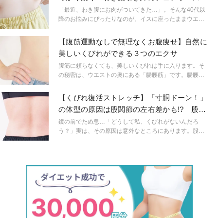
大変になってきますよね…。そこで今回は、頑張り過ぎ
ずにお腹まわりをスッキリさせる「くびれ作りツイスト
「最近、わき腹にお肉がついてきた…」。そんな40代以
エクササイズ」をご紹介。座りながら・立ちながら、ど
降のお悩みにぴったりなのが、イスに座ったままウエス
ちらでも簡単にできるので、一緒にやってみましょう！
トをねじりエクササイズです。今回は、普段あまり使わ
ないわき腹の筋肉を刺激して、内側からくびれラインを
【腹筋運動なしで無理なくお腹痩せ】自然に
つくるエクササイズをご紹介します。
美しいくびれができる３つのエクサ
腹筋に頼らなくても、美しいくびれは手に入ります。そ
の秘密は、ウエストの奥にある「腸腰筋」です。腸腰筋
は骨盤と腰、そして太ももをつなぐ深層筋で、姿勢の安
定や下腹の引き締めに大きく関わります。しかし、多く
【くびれ復活ストレッチ】「寸胴ドーン！」
の人はこの筋肉を十分に使えておらず、結果として腹筋
の体型の原因は股関節の左右差かも!? 股関
ばかりを鍛えがちです。この記事では、腸腰筋を目覚め
節のバランスチェックと整え方
させ、日常に取り入れやすいヨガの動きを通して、自然
鏡の前でため息…「どうして私、くびれがないんだろ
にウエストラインを整える方法を紹介します。腹筋では
う？」実は、その原因は意外なところにあります。股関
届かない深部からのアプローチで、みるみるお腹まわり
節の左右差や歪みが、あなたの体型を寸胴に見せてしま
が引き締まり、無理なくくびれを手に入れることができ
っているのです。同じ運動や食事をしても変わらない…
ます。さっそく、腸腰筋を意識したヨガの動きとポイン
それは股関節のバランスが整っていないからかもしれま
トを見ていきましょう。
せん。今回は、寸胴体型をつくる股関節の歪みのチェッ
ク方法と、簡単に整えるコツをご紹介します。「今日か
らくびれを取り戻したい！」という方は、ぜひ読み進め
てみてください。