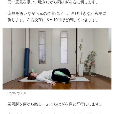
②一度息を吸い、吐きながら両ひざを右に倒します。
③息を吸いながら元の位置に戻し、再び吐きながら左に
倒します。左右交互に５〜10回ほど倒していきます。
Photo by YUI
④両脚を床から離し、ふくらはぎを床と平行にします。