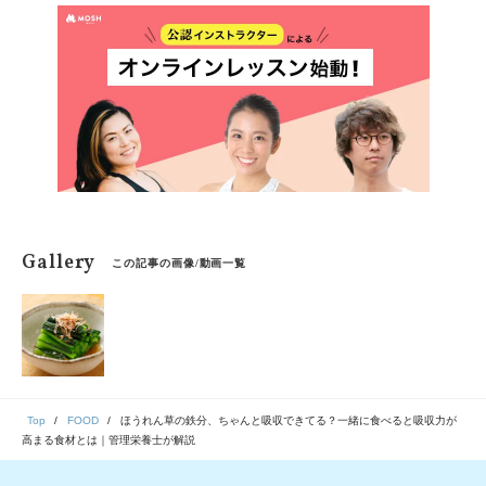
卵には鉄分が含まれていますが、1個あたりの含有量は約
0.8mgと、1日の推奨量を満たすには心もとない量です。
特に女性は月経による鉄の損失があるため、意識的に鉄
分を補う工夫が必要になります。 この記事では、朝のゆ
で卵と一緒に食べるだけで鉄分をしっかり補える食材に
ついて、管理栄養士の視点から科学的根拠を交えてご紹
介します。
Gallery
この記事の画像/動画一覧
Top
FOOD
ほうれん草の鉄分、ちゃんと吸収できてる？一緒に食べると吸収力が
高まる食材とは｜管理栄養士が解説