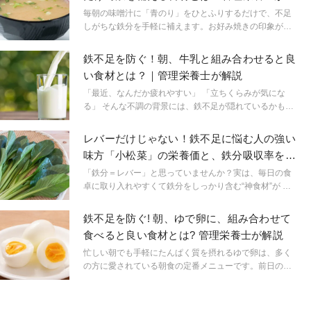
説
毎朝の味噌汁に「青のり」をひとふりするだけで、不足
しがちな鉄分を手軽に補えます。お好み焼きの印象が強
い青のりですが、実は乾燥食品の中でもトップクラスの
鉄分を含んでいる食材なのです。
鉄不足を防ぐ！朝、牛乳と組み合わせると良
い食材とは？｜管理栄養士が解説
「最近、なんだか疲れやすい」 「立ちくらみが気にな
る」 そんな不調の背景には、鉄不足が隠れているかもし
れません。 特に女性は月経による鉄の損失があるため、
鉄分は不足しやすい栄養素です。 今回は鉄分を毎日手軽
レバーだけじゃない！鉄不足に悩む人の強い
に取り入れていくために、朝の牛乳に“ある食材”を足すだ
味方「小松菜」の栄養価と、鉄分吸収率を上
けで鉄不足の対策ができる方法をご紹介します。
げる食べ合わせ
「鉄分＝レバー」と思っていませんか？実は、毎日の食
卓に取り入れやすくて鉄分をしっかり含む“神食材”が 小
松菜 です。クセが少なく料理にアレンジしやすいので、
鉄不足に悩む人の強い味方になります！
鉄不足を防ぐ! 朝、ゆで卵に、組み合わせて
食べると良い食材とは? 管理栄養士が解説
忙しい朝でも手軽にたんぱく質を摂れるゆで卵は、多く
の方に愛されている朝食の定番メニューです。前日の夜
に作り置きしておけば、朝は冷蔵庫から取り出すだけで
食べられる手軽さが魅力といえます。 しかし、卵だけで
は鉄分の摂取量が十分でないことをご存知でしょうか。