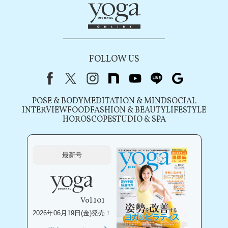
FOLLOW US
Facebook
X（旧Twitter）
instagram
note
youtube
line
Google
POSE & BODY
MEDITATION & MIND
SOCIAL
INTERVIEW
FOOD
FASHION & BEAUTY
LIFESTYLE
HOROSCOPE
STUDIO & SPA
最新号
Vol.101
2026年06月19日(金)発売！