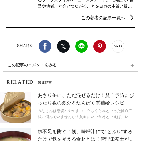
己や他者、社会とつながることをヨガの本質と捉
え、自分らしさを見つけるための心身メンテナンス
この著者の記事一覧へ
などウェルビーイングを実現するための情報を発
信。
Facebook
X（旧twitter）
LINE
Pinterest
noteで
SHARE:
この記事のコメントをみる
RELATED
関連記事
あさり缶に、ただ混ぜるだけ！貧血予防にぴ
ったり夜の鉄分＆たんぱく質補給レシピ｜管
理栄養士が解説
みなさんは息切れやめまい、立ちくらみといった貧血症
状に悩んでいませんか？貧血にいい食材といえば、レバ
ーを思い浮かべるかもしれませんが、下処理や調理が大
変ですよね。そんなときにおすすめなのが「アサリ缶」
鉄不足を防ぐ！朝、味噌汁に"ひとふり"する
です！ここでは、貧血気味なときにぴったりのアサリ缶
だけで鉄を補える食材とは？管理栄養士が解
を使ったレシピを紹介します。