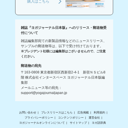
購入はこちら
雑誌『ヨガジャーナル日本版』へのリリース・郵送物受
付について
雑誌編集部宛ての新製品情報などのニュースリリース、
サンプルの郵送物等は、以下で受け付けております。
※プレジデント社様には編集部はございませんので、ご注意
ください。
郵送物の宛先
〒163-0808 東京都新宿区西新宿2-4-1 新宿ＮＳビル8
階 株式会社インタースペース ヨガジャーナル日本版編
集部
メールニュース等の宛先：
support@yogajournaljapan.jp
お問い合わせ
プレスリリースはこちら
広告掲載
利用規約
プライバシーポリシー
コンテンツポリシー
運営会社
ヨガジャーナルオンラインについて
サイトマップ
ヨガ語辞典