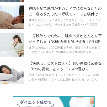
なる梅雨や夏の夜に特に増えてきますよね。 自律神経を
やさしく整えながら、眠りにスッと導いてくれる夜の3ス
睡眠不足で感情がネガティブにならないため
テップ・ルーティンをご紹介します。寝苦しい夜でも、
に！寝る前たった５呼吸でスーっと寝付ける
心地よく深い眠りを手に入れましょう。
安眠ツボおし
睡眠不足だと、人にやさしくできなかったり、イライラ
しがちになったり、それでまた自己嫌悪という悪循環に
陥っていませんか？しかし、睡眠時間を確保するのは難
しい。それであれば、睡眠の質を上げるためにできるこ
「毎晩飲んでたわ…」睡眠の質がどんどん下
とを考えていきませんか？
がってしまうNG飲み物を管理栄養士が解説
健康のためにも大切な睡眠ですが、毎晩ぐっすリ眠れて
いますか？日本人の平均睡眠時間は世界的にも短く、睡
眠不足が問題となっています。睡眠不足の要因はさまざ
まありますが、普段何気なく口にしている飲み物が睡眠
【快眠セラピストに聞く】良い睡眠に必要な
不足に関わっていることも…。ここでは、睡眠不足の人
「6つの要素」とマットレスの選び方
が避けた方がいい飲み物について解説します。
快眠に必要な要素とは…？！これまでに1万人以上の眠り
の悩みを解決し、とくに枕は頭を触っただけで、どんな
枕が合うかわかるほど精通する快眠セラピスト／睡眠環
境プランナー 三橋美穂さんに、「良い睡眠」に必要な条
件を伺いました。