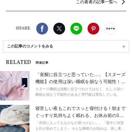
この著者の記事一覧へ
ガ、筋膜リリースヨガ、体幹トレーニングに特化し
たクラスなどボディメイクをサポートし、野菜や果
物、雑穀に関する資格も複数所有。“スーパーフー
ド”においては難関のスーパーフードエキスパートの
Facebook
X（旧twitter）
LINE
Pinterest
noteで
資格を持つ。ボディメイクや食に関する記事執筆・
SHARE:
イベントをおこない、多角的なサポートを得意とす
る。2018～2019年にはヨガの2大イベントである
『yoga fest』『YOGA JAPAN』でのクラスも担当。
この記事のコメントをみる
RELATED
関連記事
「覚醒に役立つと思っていた…」【スヌーズ
機能】の使用は深い睡眠を損なう可能性！？
研究結果が示唆
スヌーズ機能は覚醒に役立つわけではなく、むしろ深い
睡眠を損なう可能性があると専門家は警告している。
寝苦しい夜もこれでスッと寝付ける！朝まで
ぐっすり気持ちよく眠れる、お休み前の3ス
テップ
「布団に入ってもなかなか寝つけない」、「夜中に何度
も目が覚めてしまう」 そんな睡眠のお悩みは、蒸し暑く