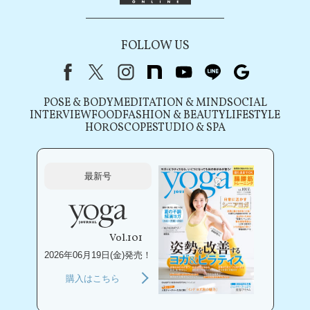
FOLLOW US
Facebook
X（旧Twitter）
instagram
note
youtube
line
Google
POSE & BODY
MEDITATION & MIND
SOCIAL
INTERVIEW
FOOD
FASHION & BEAUTY
LIFESTYLE
HOROSCOPE
STUDIO & SPA
最新号
Vol.101
2026年06月19日(金)発売！
購入はこちら