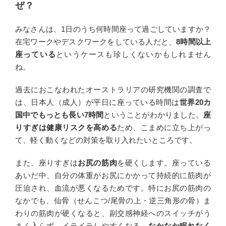
ぜ？
みなさんは、1日のうち何時間座って過ごしていますか？
在宅ワークやデスクワークをしている人だと、
8時間以上
座っている
というケースも珍しくないかもしれません
ね。
過去におこなわれたオーストラリアの研究機関の調査で
は、日本人（成人）が平日に座っている時間は
世界20カ
国中でもっとも長い7時間
ということがわかりました。
座
りすぎは健康リスクを高める
ため、こまめに立ち上がっ
て、軽く動くなどの対策を取り入れたいところです。
また、座りすぎは
お尻の筋肉
を硬くします。座っている
あいだ中、自分の体重がお尻にかかって持続的に筋肉が
圧迫され、血流が悪くなるためです。特にお尻の筋肉の
なかでも、仙骨（せんこつ/尾骨の上・逆三角形の骨）ま
わりの筋肉が硬くなると、副交感神経へのスイッチがう
まく入らず、イライラしやすくなる、
なかなか眠れなく