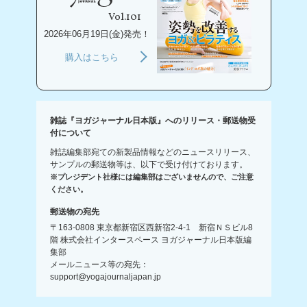
Vol.101
2026年06月19日(金)発売！
購入はこちら
雑誌『ヨガジャーナル日本版』へのリリース・郵送物受
付について
雑誌編集部宛ての新製品情報などのニュースリリース、
サンプルの郵送物等は、以下で受け付けております。
※プレジデント社様には編集部はございませんので、ご注意
ください。
郵送物の宛先
〒163-0808 東京都新宿区西新宿2-4-1 新宿ＮＳビル8
階 株式会社インタースペース ヨガジャーナル日本版編
集部
メールニュース等の宛先：
support@yogajournaljapan.jp