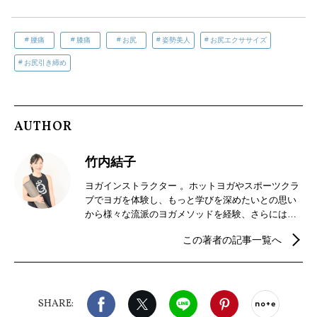
腰痛
膝痛
お尻
姿勢美人
お尻エクササイズ
お尻引き締め
AUTHOR
竹内結子
ヨガインストラクター 。ホットヨガやスポーツクラ
ブでヨガを体験し、もっと学びを深めたいとの思い
から様々な流派のヨガメソッドを経験、さらには指
導者資格を取得するに至る。ヨガへの学びを深める
この著者の記事一覧へ
中で中医学と出会い、中医学関連の資格も取得。見
えない心や感情、身体への理解を求めて東洋、西洋
の視点で勉強中。RYT200、ケン・ハラクマのアシュ
タンガヨガプライマリーシリーズTT、シニアヨガ、
Facebook
X（旧twitter）
LINE
Pinterest
noteで
中医養生ヨガ®初級中級、中医学女性の体とマタニ
SHARE:
ティ、四季養生ヨガ、JOPHEE中医学骨盤モジュー