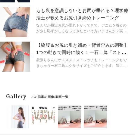
どうにかしたい…などお尻について気になることがある
と思います。しかし、お尻は見た目だけではない身体の
もも裏を意識しないとお尻が垂れる？理学療
中でも重要なパーツでもあります。健康美人の第一歩に
法士が教えるお尻引き締めトレーニング
一緒にお尻を整えましょう。
なんだか最近お尻が垂れ下がってきて、デニムを着るの
が少し恥ずかしくなってきたという方いませんか？実は
お尻の筋肉だけではなくハムストリングス（もも裏）が
弱くなっていることが原因となっている可能性がありま
【脇腹＆お尻の引き締め・背骨歪みの調整】
す。今回はハムストリングスを鍛えてお尻を引き締める
1つの動きで同時に効く！一石二鳥「ストレ
方法についてご紹介します。
ッチ＆エクサ」
欲張りさんにオススメ！ストレッチもトレーニングもで
きちゃう一石二鳥エクササイズをご紹介します。気にな
る脇腹や、お尻の引き締め、背骨の歪みにも効果的で
す。
Gallery
この記事の画像/動画一覧