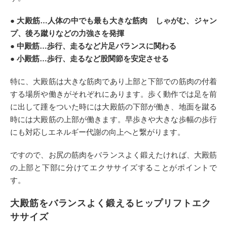
● 大殿筋…人体の中でも最も大きな筋肉 しゃがむ、ジャン
プ、後ろ蹴りなどの力強さを発揮
● 中殿筋…歩行、走るなど片足バランスに関わる
● 小殿筋…歩行、走るなど股関節を安定させる
特に、大殿筋は大きな筋肉であり上部と下部での筋肉の付着
する場所や働きがそれぞれにあります。歩く動作では足を前
に出して踵をついた時には大殿筋の下部が働き、地面を蹴る
時には大殿筋の上部が働きます。早歩きや大きな歩幅の歩行
にも対応しエネルギー代謝の向上へと繋がります。
ですので、お尻の筋肉をバランスよく鍛えたければ、大殿筋
の上部と下部に分けてエクササイズすることがポイントで
す。
大殿筋をバランスよく鍛えるヒップリフトエク
ササイズ