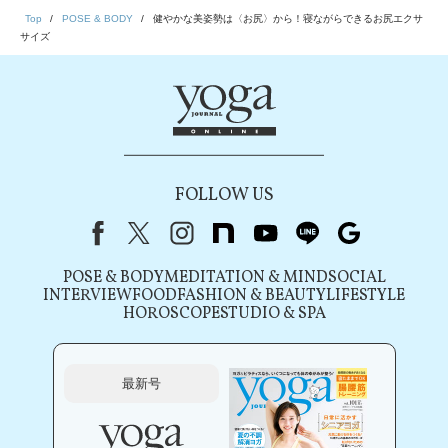
Top
POSE & BODY
健やかな美姿勢は〈お尻〉から！寝ながらできるお尻エクサ
サイズ
FOLLOW US
Facebook
X（旧Twitter）
instagram
note
youtube
line
Google
POSE & BODY
MEDITATION & MIND
SOCIAL
INTERVIEW
FOOD
FASHION & BEAUTY
LIFESTYLE
HOROSCOPE
STUDIO & SPA
最新号