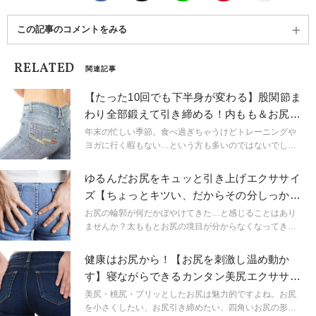
ルTT修了。
この記事のコメントをみる
RELATED
関連記事
【たった10回でも下半身が変わる】股関節ま
わり全部鍛えて引き締める！内もも＆お尻引
き締めエクサ
年末の忙しい季節。食べ過ぎちゃうけどトレーニングや
ヨガに行く暇もない…という方も多いのではないでしょ
うか。そこで今回は「これだけやれば脂肪燃焼効果
大！」というエクササイズをご紹介します。
ゆるんだお尻をキュッと引き上げエクササイ
ズ【ちょっとキツい、だからその分しっかり
効く】
お尻の輪郭が何だかぼやけてきた…と感じることはあり
ませんか？太ももとお尻の境目が分からなくなってき方
のために、今回はお尻引き締めエクササイズをご紹介し
ます。
健康はお尻から！【お尻を刺激し温め動か
す】寝ながらできるカンタン美尻エクササイ
ズ
美尻・桃尻・プリッとしたお尻は魅力的ですよね。お尻
を小さくしたい、お尻引き締めたい、四角いお尻の形を