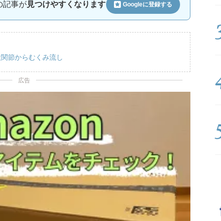
ルの記事が
見つけやすくなります
Googleに
登録する
股関節からむくみ流し
広告