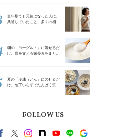
トレッチ」
3
更年期でも元気になった人に、
共通していたこと。多くの相談
を受けてきた私が言える、たっ
たひとつのこと
4
朝の「ヨーグルト」に混ぜるだ
け。骨を支える栄養素をまとめ
て補える食材3選｜管理栄養士が
解説
5
夏の「冷凍うどん」にのせるだ
け。包丁いらずでたんぱく質を
補える組み合わせ3選｜管理栄養
士が解説
FOLLOW US
Facebook
X（旧twitter）
instagram
note
Youtube
line
Google