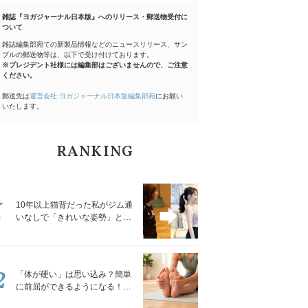
雑誌『ヨガジャーナル日本版』へのリリース・郵送物受付に
ついて
雑誌編集部宛ての新製品情報などのニュースリリース、サン
プルの郵送物等は、以下で受け付けております。
※プレジデント社様には編集部はございませんので、ご注意
ください。
郵送先は
運営会社:ヨガジャーナル日本版編集部宛
にお願い
いたします。
RANKING
1
10年以上猫背だった私がジム通
いなしで「きれいな姿勢」と褒
められるようになった秘密の習
慣
2
「体が硬い」は思い込み？簡単
に前屈ができるようになる！腿
裏を少しずつゆるめる「前屈ス