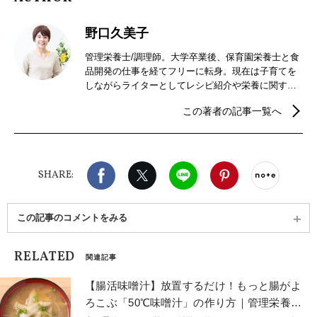
野口久美子
管理栄養士/調理師。大学卒業後、保育園栄養士と食
品開発の仕事を経てフリーに転身。現在は子育てを
しながらライターとしてレシピ紹介や栄養に関する
分野でコラムを執筆している。
この著者の記事一覧へ
Facebook
X（旧twitter）
LINE
Pinterest
noteで
SHARE:
この記事のコメントをみる
RELATED
関連記事
【腸活味噌汁】放置するだけ！もっと腸がよ
ろこぶ「50℃味噌汁」の作り方｜管理栄養士