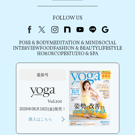
FOLLOW US
Facebook
X（旧Twitter）
instagram
note
youtube
line
Google
POSE & BODY
MEDITATION & MIND
SOCIAL
INTERVIEW
FOOD
FASHION & BEAUTY
LIFESTYLE
HOROSCOPE
STUDIO & SPA
最新号
Vol.101
2026年06月19日(金)発売！
購入はこちら