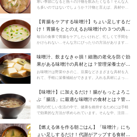
が解説
寒い季節になると熱々の汁物を飲みたくなる！そんな人
も多いのではないでしょうか？汁物と言えば、具材や味
噌の組み合わせでバリエーションが無限大になる味噌汁
がおすすめです。そこで、今回は腸活にも温活にもおす
【胃腸をケアする味噌汁】ちょい足しするだ
すめの味噌汁の飲み方についてご紹介します。
け！胃腸をととのえるお味噌汁の３つの具材
とは？
毎日の食事で胃腸をケアしたいけれど、忙しくて手間を
かけられない…そんな方にぴったりの方法があります。
それは、いつもの味噌汁に「ちょい足し」するだけ！胃
腸を整える食材をプラスすることで、簡単に健康的な一
味噌汁、飲まなきゃ損！細胞の老化を防ぐ効
杯が完成します。今回は、特におすすめの食材を使った
果がある味噌汁の具材とは？管理栄養士が解
味噌汁レシピと、ちょい足しする食材のそれぞれの効果
説
についてご紹介します。
お味噌汁は野菜やきのこ、豆腐などさまざまな具材を入
れて、手軽に栄養補給ができます。入れる具材によって
摂れる栄養素は異なり、40代以降の女性におすすめの組
み合わせがあります。そこで本記事では、お味噌汁にお
【味噌汁】に加えるだけ！腸がもっとよろこ
すすめの具材とその組み合わせを紹介します。
ぶ「腸活」に最適な味噌汁の食材とは？管理
栄養士が解説
現代の忙しい生活の中で、健康を維持するためには手軽
で効果的な方法が求められています。そんな中、注目を
集めているのが「腸活」です。腸内環境を整えること
で、免疫力の向上や美容効果が期待できると言われてい
【燃える体を作る朝ごはん】「味噌汁」にち
ます。そんな腸活をサポートする食事の一つとしておす
ょい足しするだけ！代謝がアップする食材と
すめなのが「味噌汁」。味噌汁は日本の伝統的な食べ物