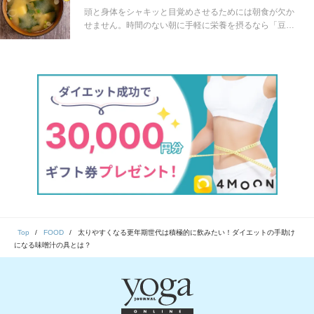
は？
でありながら、腸内環境を整えるため欠かせない、食物
頭と身体をシャキッと目覚めさせるためには朝食が欠か
繊維と発酵食品を効率よく摂れて、日常生活に取り入れ
せません。時間のない朝に手軽に栄養を摂るなら「豆乳
るのが簡単です。そこで、今回は腸がもっと喜ぶ味噌汁
入り味噌汁」がおすすめ！この記事ではその理由と基本
におすすめの食材とその効果を解説します。
のレシピを管理栄養士が解説します。
Top
FOOD
太りやすくなる更年期世代は積極的に飲みたい！ダイエットの手助け
になる味噌汁の具とは？