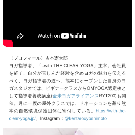
〈プロフィール〉吉本憲太郎
ヨガ指導者、「..with THE CLEAR YOGA」主宰。会社員
を経て、自分が苦しんだ経験を含めヨガの魅力を伝える
べく、ヨガ指導者の道へ。熊本にオープンした自身のヨ
ガスタジオでは、ビギナークラスからOMYOGA認定校と
して指導者養成講座(
全米ヨガアライアンス
RYT200)も開
催。月に一度の屋外クラスでは、ドネーションを募り熊
本の自然環境保護団体に寄付している。
https://with-the-
clear-yoga.jp/
、Instagram：
@kentarouyoshimoto