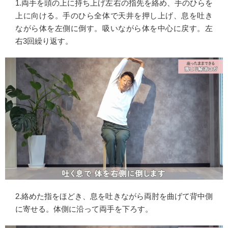
1.両手を頭の上に持ち上げ左右の指先を絡め、手のひらを
上に向ける。手のひら全体で天井を押し上げ、息を吐き
ながら体を左側に倒す。吸いながら体を中心に戻す。左
右3回繰り返す。
2.絡めた指をほどき、息を吐きながら両肘を曲げて背中側
に寄せる。体側に沿って両手を下ろす。