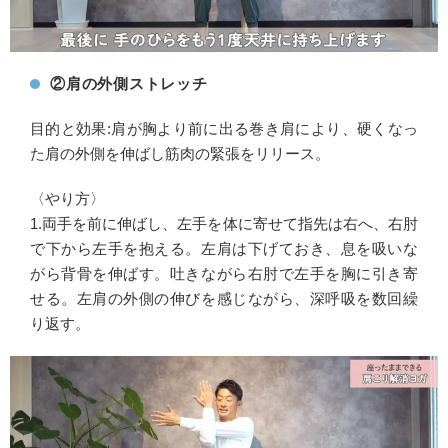
②肩の外側ストレッチ
目的と効果:肩が胸より前に出る巻き肩により、硬くなっ
た肩の外側を伸ばし筋肉の緊張をリリース。
〈やり方〉
1.両手を前に伸ばし、左手を体に寄せて指先は右へ、右肘
で下から左手を抱える。左肩は下げておき、息を吸いな
がら背骨を伸ばす。吐きながら右肘で左手を胸に引き寄
せる。左肩の外側の伸びを感じながら、深呼吸を数回繰
り返す。