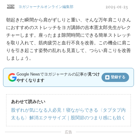
2025-01-23
ヨガジャーナルオンライン編集部
朝起きた瞬間から肩がずしりと重い、そんな万年肩こりさん
におすすめのストレッチをヨガ講師の吉本憲太郎先生がレク
チャーします。座ったまま隙間時間にできる簡単ストレッチ
を取り入れて、筋肉疲労と血行不良を改善。この機会に肩こ
りを引き起こす姿勢の乱れも見直して、つらい肩こりを改善
しましょう。
Google Newsでヨガジャーナルの記事が
見つけ
登録する
やすくなります
あわせて読みたい
股ずれが気になる人必見！寝ながらできる〈タプタプ内
太もも〉解消エクササイズ｜股関節のつまり感にも効く
広告