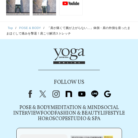
Top
POSE & BODY
「肩が痛くて腕が上がらない…」体側・肩の外側を座ったま
まほぐして痛みを撃退！肩こり解消ストレッチ
FOLLOW US
Facebook
X（旧Twitter）
instagram
note
youtube
line
Google
POSE & BODY
MEDITATION & MIND
SOCIAL
INTERVIEW
FOOD
FASHION & BEAUTY
LIFESTYLE
HOROSCOPE
STUDIO & SPA