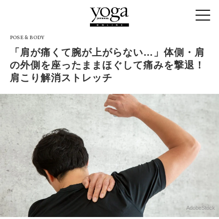
POSE & BODY
「肩が痛くて腕が上がらない…」体側・肩
の外側を座ったままほぐして痛みを撃退！
肩こり解消ストレッチ
AdobeStock