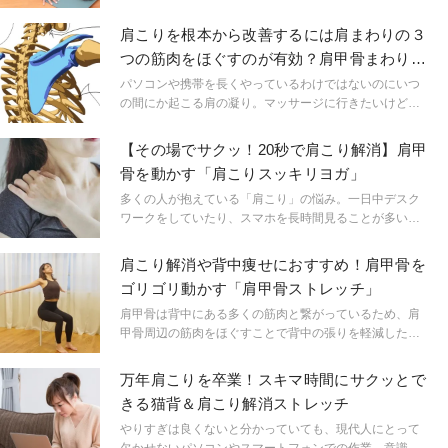
まなメリットが期待できます！ 今回紹介する小胸筋ス
トレッチは、簡単かつとても気持ちいいので、自宅でリ
肩こりを根本から改善するには肩まわりの３
ラックスしながら行ってみてください。
つの筋肉をほぐすのが有効？肩甲骨まわりを
一気にほぐす方法
パソコンや携帯を長くやっているわけではないのにいつ
の間にか起こる肩の凝り。マッサージに行きたいけどお
金がない、時間がないという方いませんか。今回はマッ
サージに行かなくても自宅でできる肩こり解消に役立つ
【その場でサクッ！20秒で肩こり解消】肩甲
肩甲骨ほぐしをご紹介します。
骨を動かす「肩こりスッキリヨガ」
多くの人が抱えている「肩こり」の悩み。一日中デスク
ワークをしていたり、スマホを長時間見ることが多い人
ほど慢性的に肩がこっていて、中にはそれが当たり前に
なり、自分の肩がこっているということに気がつかない
肩こり解消や背中痩せにおすすめ！肩甲骨を
人もいるほど……！ 肩こり解消には肩甲骨を動かして
ゴリゴリ動かす「肩甲骨ストレッチ」
肩甲骨周りの筋肉をほぐすことが大切です。その場でサ
クッと30秒でできる、肩こりスッキリヨガをお伝えしま
肩甲骨は背中にある多くの筋肉と繋がっているため、肩
す。
甲骨周辺の筋肉をほぐすことで背中の張りを軽減した
り、肩こりを緩和するのに効果的です。また、肩甲骨周
辺の筋肉を柔軟に保つことで正しい姿勢を維持するのに
万年肩こりを卒業！スキマ時間にサクッとで
も効果的であったりと、メリットが盛りだくさんなスト
きる猫背＆肩こり解消ストレッチ
レッチ。上半身の動きだけで簡単に実践できる内容なの
で、デスクワークや家事の合間などでぜひ試してみてく
やりすぎは良くないと分かっていても、現代人にとって
ださいね。