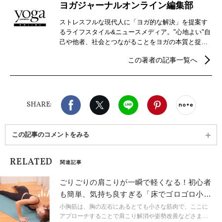
ヨガジャーナルオンライン編集部
ストレスフルな現代人に「ヨガ的な解決」を提案す
るライフスタイル&ニュースメディア。"心地よい"自
己や他者、社会とつながることをヨガの本質と捉
え、自分らしさを見つけるための心身メンテナンス
この著者の記事一覧へ
などウェルビーイングを実現するための情報を発
信。
Facebook
X（旧twitter）
LINE
Pinterest
noteで
SHARE:
この記事のコメントをみる
RELATED
関連記事
ごりごりの肩こりが一瞬で軽くなる！初心者
も簡単、気持ち良すぎる「床でゴロゴロ小胸
筋ストレッチ」
小胸筋は、胸の左右にあるとても小さな筋肉で、ここに
アプローチすることで肩こり解消や姿勢改善などさまざ