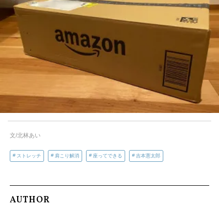
文/北林あい
ストレッチ
肩こり解消
座ってできる
吉本憲太郎
AUTHOR