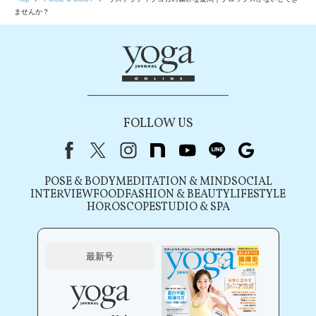
ませんか？
FOLLOW US
Facebook
X（旧Twitter）
instagram
note
youtube
line
Google
POSE & BODY
MEDITATION & MIND
SOCIAL
INTERVIEW
FOOD
FASHION & BEAUTY
LIFESTYLE
HOROSCOPE
STUDIO & SPA
最新号