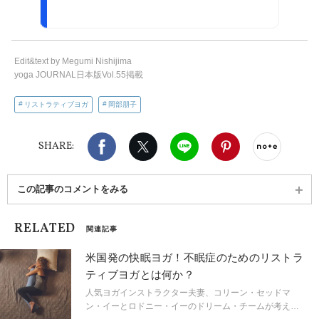
Edit&text by Megumi Nishijima
yoga JOURNAL日本版Vol.55掲載
リストラティブヨガ
岡部朋子
Facebook
X（旧twitter）
LINE
Pinterest
noteで
SHARE:
この記事のコメントをみる
RELATED
関連記事
米国発の快眠ヨガ！不眠症のためのリストラ
ティブヨガとは何か？
人気ヨガインストラクター夫妻、コリーン・セッドマ
ン・イーとロドニー・イーのドリーム・チームが考え出