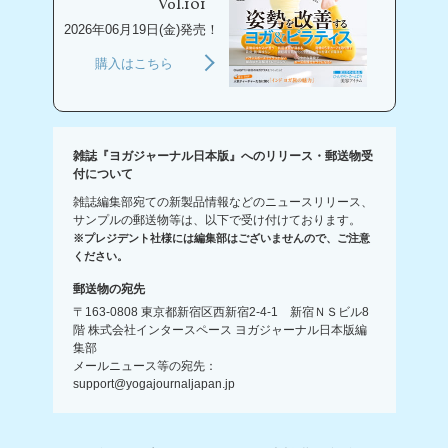
Vol.101
2026年06月19日(金)発売！
購入はこちら
雑誌『ヨガジャーナル日本版』へのリリース・郵送物受
付について
雑誌編集部宛ての新製品情報などのニュースリリース、
サンプルの郵送物等は、以下で受け付けております。
※プレジデント社様には編集部はございませんので、ご注意
ください。
郵送物の宛先
〒163-0808 東京都新宿区西新宿2-4-1 新宿ＮＳビル8
階 株式会社インタースペース ヨガジャーナル日本版編
集部
メールニュース等の宛先：
support@yogajournaljapan.jp