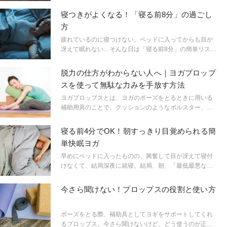
した不眠症状を和らげるメソッド「リストラティブヨ
ガ」。ボルスターやベルト、ブランケットなどのプロッ
寝つきがよくなる！「寝る前8分」の過ごし
プス（道具）を使い、その上に横たわることで体に負荷
方
をかけず、リラクゼーションへと誘うリストラティブヨ
ガを中心に、瞑想、エッセンシャルオイル、レイキ（エ
疲れているのに寝つけない。ベッドに入ってからも目が
ネルギーバランスを整える手法）のコンビネーション
冴えて眠れない…そんな日は「寝る前8分」の簡単リスト
が、不安と不眠の症状を和らげ、あなたに最高の眠りを
ラティブヨガで、スムーズな入眠へと誘いましょう。リ
もたらしてくれるはずだ。
ストラティブヨガを指導するリザ・ロウィッツ先生に教
脱力の仕方がわからない人へ｜ヨガプロップ
えていただきました。
スを使って無駄な力みを手放す方法
ヨガプロップスとは、ヨガのポーズをとるときに用いる
補助用具のことで、クッションのようなボルスター、高
さを変えて使用でき体を支えられるヨガブロック、スト
レッチなどにも使えるベルト、体の保温に役立つブラン
寝る前4分でOK！朝すっきり目覚められる簡
ケットなどがあります。今回は、ヨガティーチャーの平
単快眠ヨガ
賀きょう子先生に、ヨガプロップスを使ってリラックス
する方法を教わりました。
早めにベッドに入ったものの、興奮して目が冴えて寝付
けなくて、結局深夜に就寝。結局、朝、「最低最悪な気
分」で目覚める…そんな経験がある人は少なくないは
ず。そんなときぜひ試してほしいポーズをご紹介。ポー
今さら聞けない！プロップスの役割と使い方
ズと言っても、クッションさえあればできてしまうし、
体が硬くても問題なし。マインドを鎮めるポーズで、気
持ちよく眠りにつこう。リストラティブヨガを指導する
ポーズをとる際、補助具としてヨギをサポートしてくれ
リザ・ロウィッツ先生に教えていただいた。
るプロップス。今さら聞けないけど、どう使うのが正し