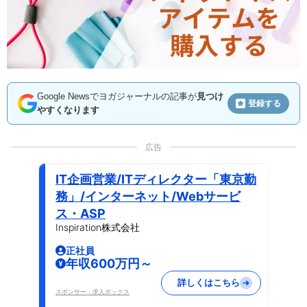
Google Newsでヨガジャーナルの記事が
見つけ
登録する
やすくなります
広告
IT企画営業/ITディレクター「東京勤
務」/インターネット/Webサービ
ス・ASP
Inspiration株式会社
正社員
年収600万円～
詳しくはこちら
スポンサー：求人ボックス